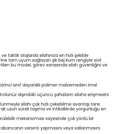
e taktik atışlarda silahınıza en hızlı şekilde
erine tam uyum sağlayan şık bej kum rengiyle sivil
len bu model, görev esnasında silah güvenliğini ve
 birinci sınıf dayanıklı polimer malzemeden imal
ntrolünüz dışındaki üçüncü şahısların silaha erişmesini
nmeyle silahı çok hızlı çekebilme avantajı tanır.
arak uzun süreli taşıma ve intikallerde yorgunluğu en
ürülebilir mekanizması sayesinde çok yönlü bir
 tabancanın sarsıntı yapmasını veya sallanmasını