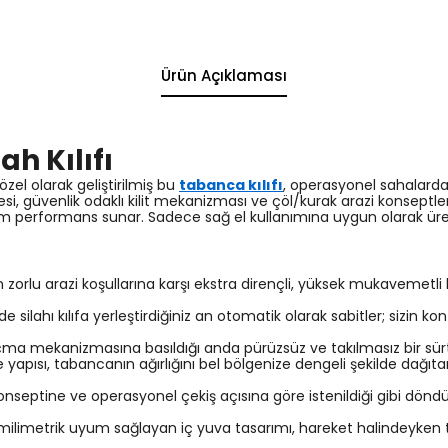
Ürün Açıklaması
h Kılıfı
zel olarak geliştirilmiş bu
tabanca kılıfı
, operasyonel sahalarda v
esi, güvenlik odaklı kilit mekanizması ve çöl/kurak arazi konseptl
 performans sunar. Sadece sağ el kullanımına uygun olarak üreti
orlu arazi koşullarına karşı ekstra dirençli, yüksek mukavemetli
silahı kılıfa yerleştirdiğiniz an otomatik olarak sabitler; sizin ko
çma mekanizmasına basıldığı anda pürüzsüz ve takılmasız bir sürtü
 yapısı, tabancanın ağırlığını bel bölgenize dengeli şekilde dağıt
konseptine ve operasyonel çekiş açısına göre istenildiği gibi dönd
 milimetrik uyum sağlayan iç yuva tasarımı, hareket halindeyken