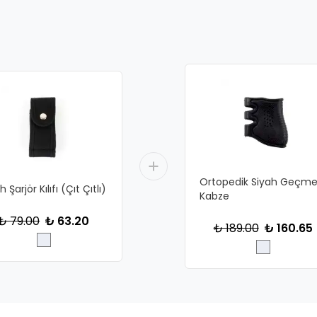
Ortopedik Siyah Geçm
h Şarjör Kılıfı (Çıt Çıtlı)
Kabze
₺ 79.00
₺ 63.20
₺ 189.00
₺ 160.65