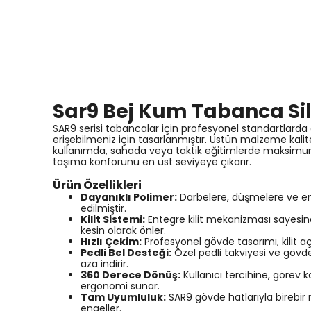
Sar9 Bej Kum Tabanca Sila
SAR9 serisi tabancalar için profesyonel standartlarda ö
erişebilmeniz için tasarlanmıştır. Üstün malzeme kalit
kullanımda, sahada veya taktik eğitimlerde maksimum
taşıma konforunu en üst seviyeye çıkarır.
Ürün Özellikleri
Dayanıklı Polimer:
Darbelere, düşmelere ve en z
edilmiştir.
Kilit Sistemi:
Entegre kilit mekanizması sayesinde 
kesin olarak önler.
Hızlı Çekim:
Profesyonel gövde tasarımı, kilit a
Pedli Bel Desteği:
Özel pedli takviyesi ve gövde
aza indirir.
360 Derece Dönüş:
Kullanıcı tercihine, görev 
ergonomi sunar.
Tam Uyumluluk:
SAR9 gövde hatlarıyla birebir
engeller.