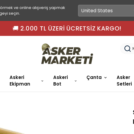
görmek ve online alışveriş yapmak
geyi seçin.
 15.00'A KADAR SIPARIŞLER AYNI GÜN KARGO
Askeri
Askeri
Çanta
Asker
Ekipman
Bot
Setleri