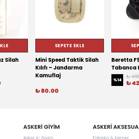
EKLE
SEPETE EKLE
SEP
z Silah
Mini Speed Taktik Silah
Beretta F
Kılıfı – Jandarma
Tabanca Kı
Kamuflaj
₺ 49
%
14
0
₺ 4
₺ 80.00
ASKERİ GİYİM
ASKERİ AKSESUA
Asker İç Giyim
Palaska & Kemer