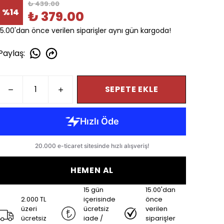
₺ 439.00
%
14
₺ 379.00
15.00'dan önce verilen siparişler aynı gün kargoda!
Paylaş
:
SEPETE EKLE
HEMEN AL
15 gün
15.00'dan
2.000 TL
içerisinde
önce
üzeri
ücretsiz
verilen
ücretsiz
iade /
siparişler