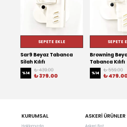
SEPETE EKLE
SEPETE 
ilah
Sar9 Beyaz Tabanca
Browning Beya
Silah Kılıfı
Tabanca Kılıfı
₺ 439.00
₺ 559.00
%
14
%
14
₺ 379.00
₺ 479.0
KURUMSAL
ASKERİ ÜRÜNLER
Hakkımızda
Askeri Bot