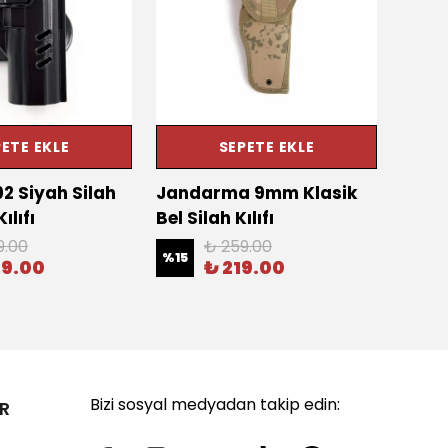
ETE EKLE
SEPETE EKLE
92 Siyah Silah
Jandarma 9mm Klasik
Sarsı
lıfı
Bel Silah Kılıfı
Taban
9.00
₺ 259.00
%
15
%
14
29.00
₺ 219.00
Bizi sosyal medyadan takip edin:
R