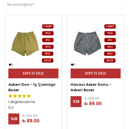
SEPETE EKLE
SEPETE EKLE
Askeri Don - İç Çamaşır
Havacı Asker Donu -
Boxer
Askeri Boxer
₺ 109.00
%
18
1 değerlendirme
₺ 89.00
5.0
₺ 109.00
%
18
₺ 89.00