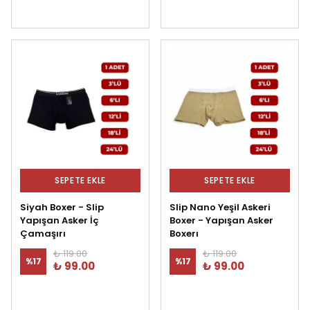
SEPETE EKLE
SEPETE EKLE
Siyah Boxer - Slip
Slip Nano Yeşil Askeri
Yapışan Asker İç
Boxer - Yapışan Asker
Çamaşırı
Boxerı
₺ 119.00
₺ 119.00
%
17
%
17
₺ 99.00
₺ 99.00