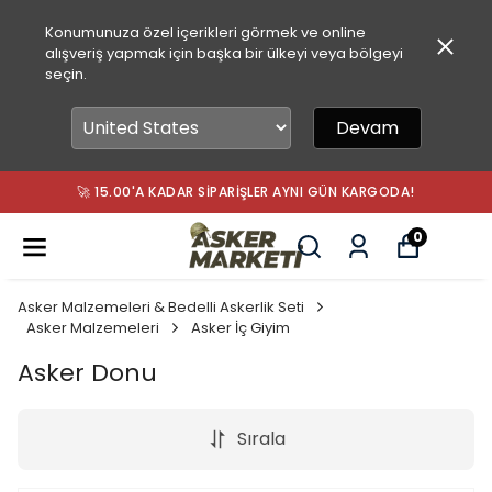
Konumunuza özel içerikleri görmek ve online
alışveriş yapmak için başka bir ülkeyi veya bölgeyi
seçin.
Devam
🚀 15.00'A KADAR SIPARIŞLER AYNI GÜN KARGODA!
0
Asker Malzemeleri & Bedelli Askerlik Seti
Asker Malzemeleri
Asker İç Giyim
Asker Donu
Sırala