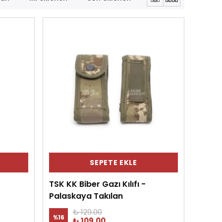
SEPETE EKLE
TSK KK Biber Gazı Kılıfı -
Palaskaya Takılan
₺ 129.00
%
16
₺ 109.00