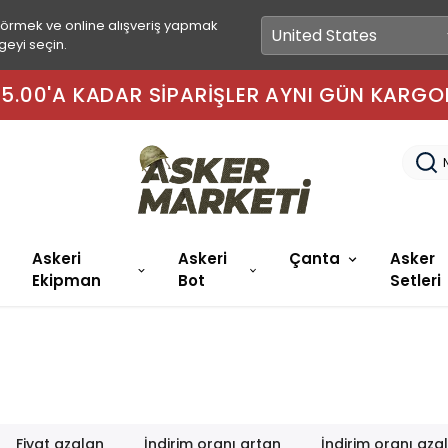
görmek ve online alışveriş yapmak
geyi seçin.
 15.00'A KADAR SIPARIŞLER AYNI GÜN KARGO
Askeri
Askeri
Çanta
Asker
Ekipman
Bot
Setleri
Fiyat azalan
İndirim oranı artan
İndirim oranı aza