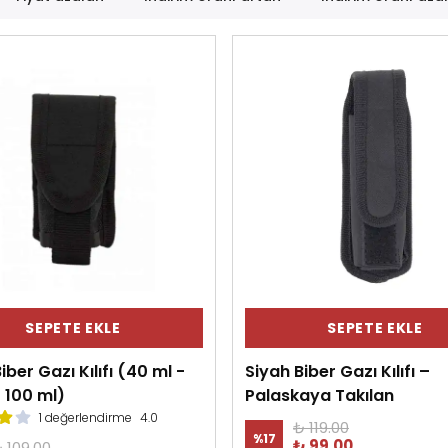
SEPETE EKLE
SEPETE EKLE
iber Gazı Kılıfı (40 ml -
Siyah Biber Gazı Kılıfı –
 100 ml)
Palaskaya Takılan
1 değerlendirme
4.0
₺ 119.00
%
17
₺ 99.00
 109.00