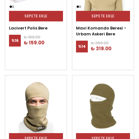
SEPETE EKLE
SEPETE EKLE
Lacivert Polis Bere
Mavi Komando Beresi -
Urbam Askeri Bere
₺ 189.00
%
16
₺ 159.00
₺ 369.00
%
14
₺ 319.00
SEPETE EKLE
SEPETE EKLE