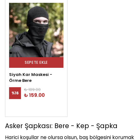
SEPETE EKLE
Siyah Kar Maskesi -
Örme Bere
₺ 189.00
%
16
₺ 159.00
Asker Şapkası: Bere - Kep - Şapka
Harici koşullar ne olursa olsun, baş bölgesini korumak