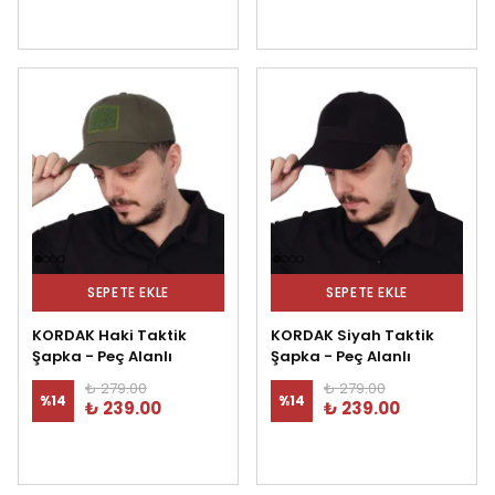
SEPETE EKLE
SEPETE EKLE
KORDAK Haki Taktik
KORDAK Siyah Taktik
Şapka - Peç Alanlı
Şapka - Peç Alanlı
₺ 279.00
₺ 279.00
%
14
%
14
₺ 239.00
₺ 239.00