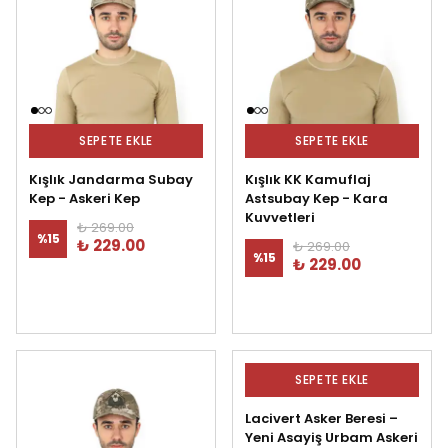
SEPETE EKLE
SEPETE EKLE
Kışlık Jandarma Subay
Kışlık KK Kamuflaj
Kep - Askeri Kep
Astsubay Kep - Kara
Kuvvetleri
₺ 269.00
%
15
₺ 229.00
₺ 269.00
%
15
₺ 229.00
SEPETE EKLE
Lacivert Asker Beresi –
Yeni Asayiş Urbam Askeri