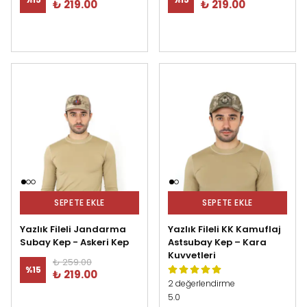
₺ 219.00
₺ 219.00
SEPETE EKLE
SEPETE EKLE
Yazlık Fileli Jandarma
Yazlık Fileli KK Kamuflaj
Subay Kep - Askeri Kep
Astsubay Kep – Kara
Kuvvetleri
₺ 259.00
%
15
₺ 219.00
2 değerlendirme
5.0