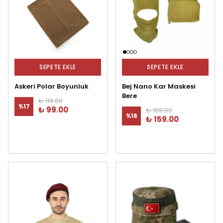
SEPETE EKLE
SEPETE EKLE
Askeri Polar Boyunluk
Bej Nano Kar Maskesi
Bere
₺ 119.00
%
17
₺ 99.00
₺ 189.00
%
16
₺ 159.00