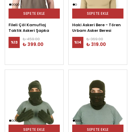
SEPETE EKLE
SEPETE EKLE
Fileli Çöl Kamuflaj
Haki Askeri Bere - Tören
Taktik Askeri Şapka
Urbam Asker Beresi
₺ 459.00
₺ 369.00
%
13
%
14
₺ 399.00
₺ 319.00
SEPETE EKLE
SEPETE EKLE