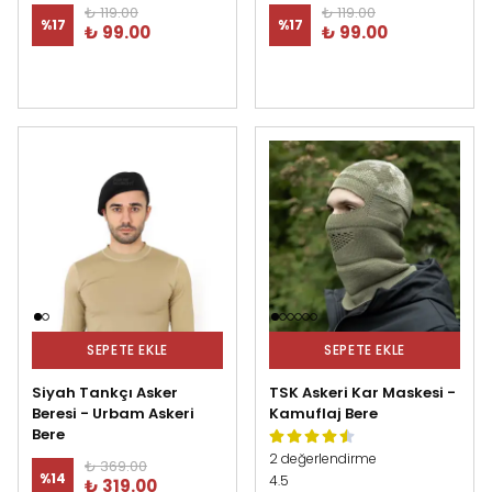
₺ 119.00
₺ 119.00
%
17
%
17
₺ 99.00
₺ 99.00
SEPETE EKLE
SEPETE EKLE
Siyah Tankçı Asker
TSK Askeri Kar Maskesi -
Beresi - Urbam Askeri
Kamuflaj Bere
Bere
2 değerlendirme
₺ 369.00
%
14
4.5
₺ 319.00