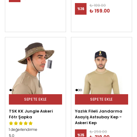
₺ 189.00
%
16
₺ 159.00
SEPETE EKLE
SEPETE EKLE
TSK KK Jungle Askeri
Yazlık Fileli Jandarma
Fötr Şapka
Asayiş Astsubay Kep -
Askeri Kep
1 değerlendirme
₺ 259.00
%
15
5.0