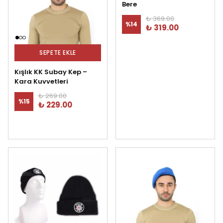
Bere
₺ 369.00
%
14
₺ 319.00
SEPETE EKLE
Kışlık KK Subay Kep –
Kara Kuvvetleri
₺ 269.00
%
15
₺ 229.00