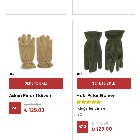
SEPETE EKLE
SEPETE EKLE
Askeri Polar Eldiven
Haki Polar Eldiven
₺ 149.00
%
13
1 değerlendirme
₺ 129.00
5.0
₺ 149.00
%
13
₺ 129.00