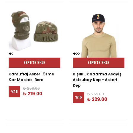
SEPETE EKLE
SEPETE EKLE
Kamuflaj Askeri Örme
Kışlık Jandarma Asayiş
Kar Maskesi Bere
Astsubay Kep - Askeri
Kep
₺ 259.00
%
15
₺ 219.00
₺ 269.00
%
15
₺ 229.00