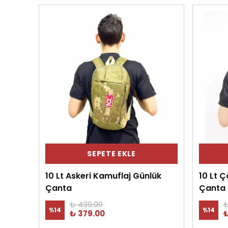
SEPETE EKLE
10 Lt Askeri Kamuflaj Günlük
10 Lt 
Çanta
Çanta
₺ 439.00
₺
%
14
%
14
₺ 379.00
₺