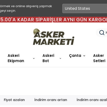
görmek ve online alışveriş yapmak
geyi seçin.
 15.00'A KADAR SIPARIŞLER AYNI GÜN KARGO
Askeri
Askeri
Çanta
Asker
Ekipman
Bot
Setleri
Fiyat azalan
İndirim oranı artan
İndirim oranı aza