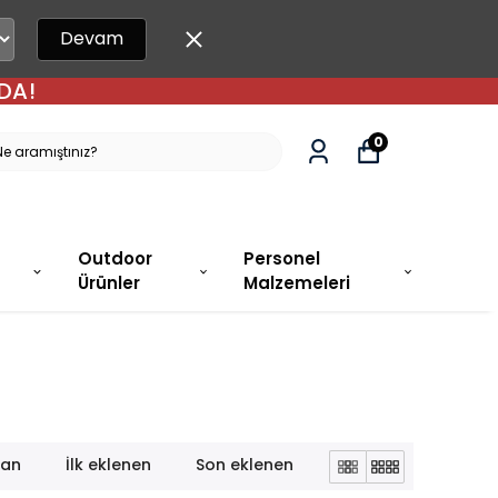
Devam
DA!
0
Outdoor
Personel
Ürünler
Malzemeleri
lan
İlk eklenen
Son eklenen