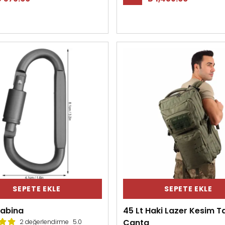
SEPETE EKLE
SEPETE EKLE
rabina
45 Lt Haki Lazer Kesim T
Çanta
2 değerlendirme
5.0