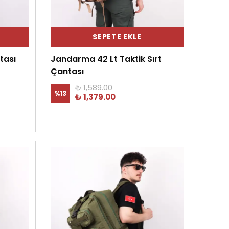
SEPETE EKLE
tası
Jandarma 42 Lt Taktik Sırt
Çantası
₺ 1,589.00
%
13
₺ 1,379.00