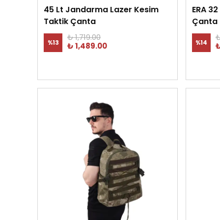
45 Lt Jandarma Lazer Kesim
ERA 32 
Taktik Çanta
Çanta
₺ 1,719.00
₺
%
13
%
14
₺ 1,489.00
₺