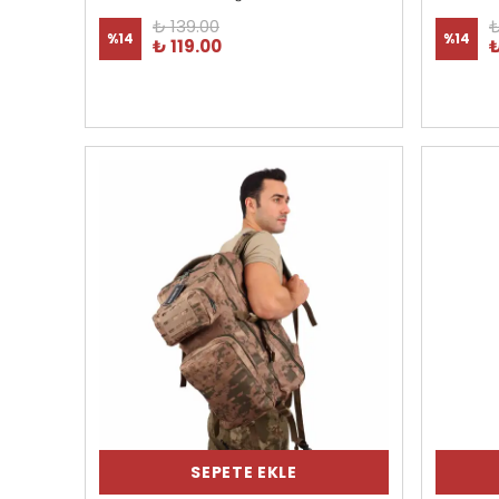
₺ 139.00
₺
%
14
%
14
₺ 119.00
₺
SEPETE EKLE