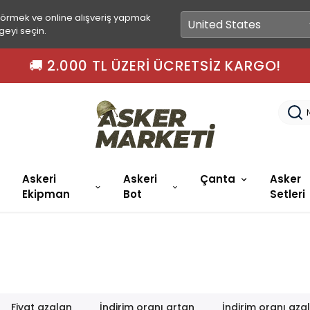
görmek ve online alışveriş yapmak
geyi seçin.
🚚 2.000 TL ÜZERI ÜCRETSIZ KARGO!
Askeri
Askeri
Çanta
Asker
Ekipman
Bot
Setleri
Fiyat azalan
İndirim oranı artan
İndirim oranı aza