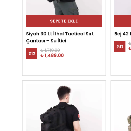
SEPETE EKLE
Siyah 30 Lt İthal Tactical Sırt
Bej 42 
Çantası – Su İtici
₺
%
13
₺
₺ 1,719.00
%
13
₺ 1,489.00