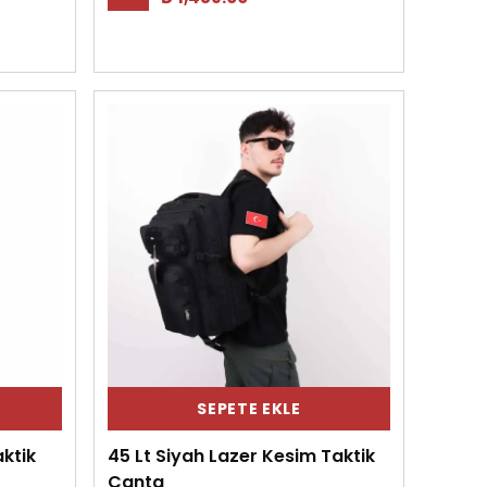
SEPETE EKLE
aktik
45 Lt Siyah Lazer Kesim Taktik
Çanta