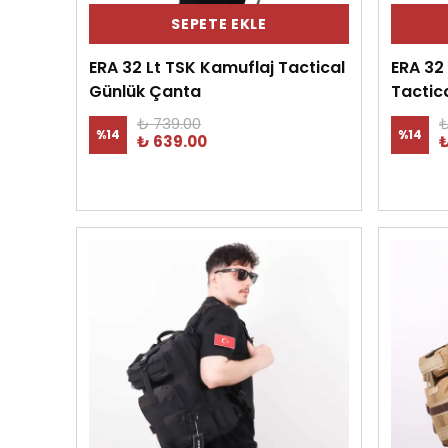
SEPETE EKLE
ERA 32 Lt TSK Kamuflaj Tactical
ERA 32
Günlük Çanta
Tactic
₺ 739.00
₺
%
14
%
14
₺ 639.00
₺