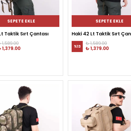
SEPETE EKLE
SEPETE EKLE
Lt Taktik Sırt Çantası
Haki 42 Lt Taktik Sırt Çan
 1,589.00
₺ 1,589.00
%
13
 1,379.00
₺ 1,379.00