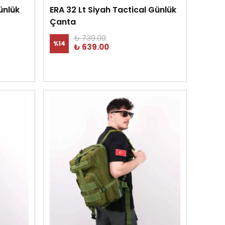
ünlük
ERA 32 Lt Siyah Tactical Günlük
Çanta
₺ 739.00
%
14
₺ 639.00