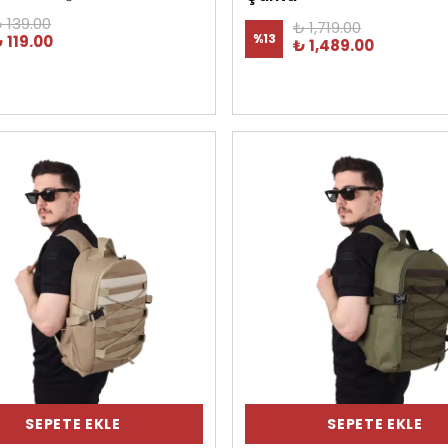
 139.00
₺ 1,719.00
%
13
 119.00
₺ 1,489.00
SEPETE EKLE
SEPETE EKLE