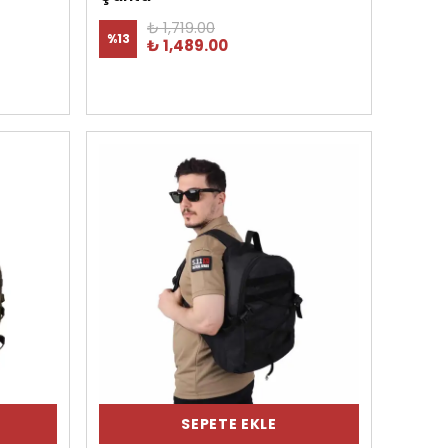
₺ 1,719.00
%
13
₺ 1,489.00
SEPETE EKLE