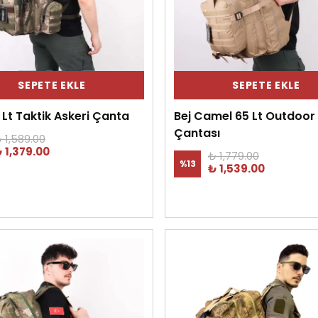
SEPETE EKLE
SEPETE EKLE
 Lt Taktik Askeri Çanta
Bej Camel 65 Lt Outdoor 
Çantası
 1,589.00
 1,379.00
₺ 1,779.00
%
13
₺ 1,539.00