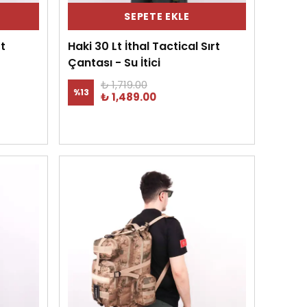
SEPETE EKLE
rt
Haki 30 Lt İthal Tactical Sırt
Çantası - Su İtici
₺ 1,719.00
%
13
₺ 1,489.00