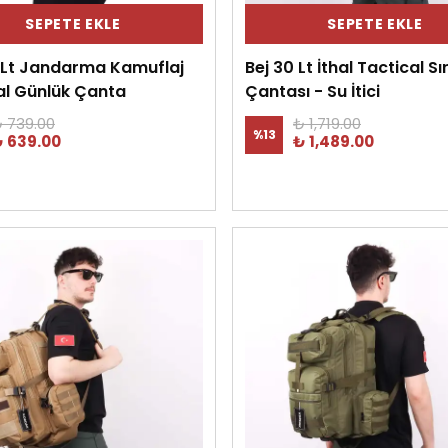
SEPETE EKLE
SEPETE EKLE
 Lt Jandarma Kamuflaj
Bej 30 Lt İthal Tactical Sı
al Günlük Çanta
Çantası - Su İtici
 739.00
₺ 1,719.00
%
13
 639.00
₺ 1,489.00