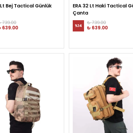
Lt Bej Tactical Günlük
ERA 32 Lt Haki Tactical G
Çanta
 739.00
₺ 739.00
%
14
 639.00
₺ 639.00