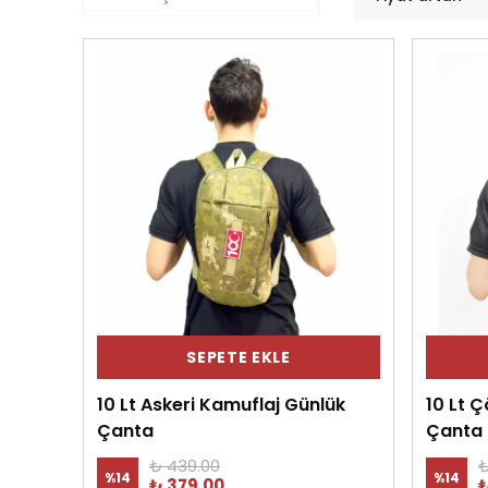
SEPETE EKLE
10 Lt Askeri Kamuflaj Günlük
10 Lt 
Çanta
Çanta
₺ 439.00
₺
%
14
%
14
₺ 379.00
₺