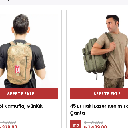
SEPETE EKLE
SEPETE EKLE
Çöl Kamuflaj Günlük
45 Lt Haki Lazer Kesim T
Çanta
 439.00
₺ 1,719.00
%
13
 379.00
₺ 1,489.00