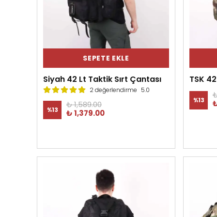
SEPETE EKLE
Siyah 42 Lt Taktik Sırt Çantası
TSK 42
2 değerlendirme
5.0
₺
%
13
₺
₺ 1,589.00
%
13
₺ 1,379.00