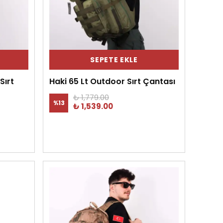
SEPETE EKLE
Sırt
Haki 65 Lt Outdoor Sırt Çantası
₺ 1,779.00
%
13
₺ 1,539.00