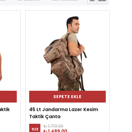
SEPETE EKLE
aktik
45 Lt Jandarma Lazer Kesim
Taktik Çanta
₺ 1,719.00
%
13
₺ 1,489.00