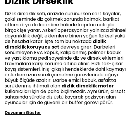
Dizlik Dirseklik
Dizlik dirseklik seti, arazide sürünürken sert kayalar,
çakıl zeminde diz çökmek zorunda kalmak, barikat
atlamak ya da koordine hâlinde kapı kırmak gibi
birçok işe yarar. Askerî operasyonlar yalnızca zihinsel
dayanıklılık değil; eklemlere binen yoğun fiziksel yükü
de hesaba katar. İşte tam bu noktada
dizlik
dirseklik koruyucu set
devreye girer. Darbeleri
sönümleyen EVA köpük, kalıplanmış polimer kabuk
ve yastıklama pedi sayesinde diz ve dirsek eklemleri
travmalara karşı koruma altına alınır. Hızlı tak-çıkar
kayış sistemleri, iniş-çıkışlı hendeklerde dahi kaymayı
önlerken uzun süreli çömelme görevlerinde ağrıyı
büyük ölçüde azaltır. Darbe emici kabuk, asfaltta
sürüklenme ihtimali olan
dizlik dirseklik motor
kullanıcıları için de paha biçilmezdir. Aynı ürün, airsoft
sahasında süratle diz üstü kayarak pozisyon alan
oyuncular için de güvenli bir buffer görevi görür.
Devamını Göster