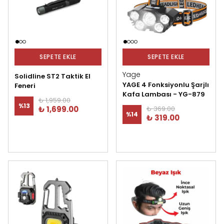
SEPETE EKLE
SEPETE EKLE
Yage
Solidline ST2 Taktik El
YAGE 4 Fonksiyonlu Şarjlı
Feneri
Kafa Lambası - YG-879
₺ 1,959.00
%
13
₺ 1,699.00
₺ 369.00
%
14
₺ 319.00