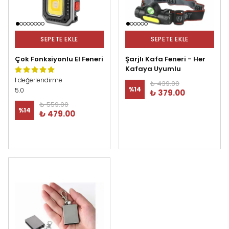
SEPETE EKLE
SEPETE EKLE
Çok Fonksiyonlu El Feneri
Şarjlı Kafa Feneri - Her
Kafaya Uyumlu
1 değerlendirme
₺ 439.00
%
14
5.0
₺ 379.00
₺ 559.00
%
14
₺ 479.00