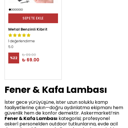
SEPETE EKLE
Metal Benzinli Kibrit
1 değerlendirme
5.0
₺ 89.00
%
22
₺ 69.00
Fener & Kafa Lambası
İster gece yürüyüşüne, ister uzun soluklu kamp
faaliyetlerine çıkın—doğru aydınlatma ekipmanı hem
güvenlik hem de konfor demektir. Askermarketi’nin
Fener & Kafa Lambası
kategorisi; profesyonel
askerî personelden outdoor tutkunlarına, evde acil