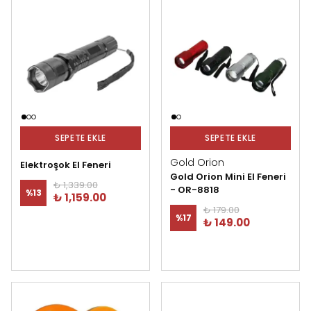
SEPETE EKLE
SEPETE EKLE
Gold Orion
Elektroşok El Feneri
Gold Orion Mini El Feneri
₺ 1,339.00
- OR-8818
%
13
₺ 1,159.00
₺ 179.00
%
17
₺ 149.00