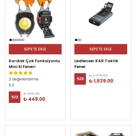
SEPETE EKLE
SEPETE EKLE
Kordak Çok Fonksiyonlu
Ledlenser K4R Taktik
Mini El Feneri
Fener
₺ 1,779.00
%
13
2 değerlendirme
₺ 1,539.00
5.0
₺ 519.00
%
13
₺ 449.00