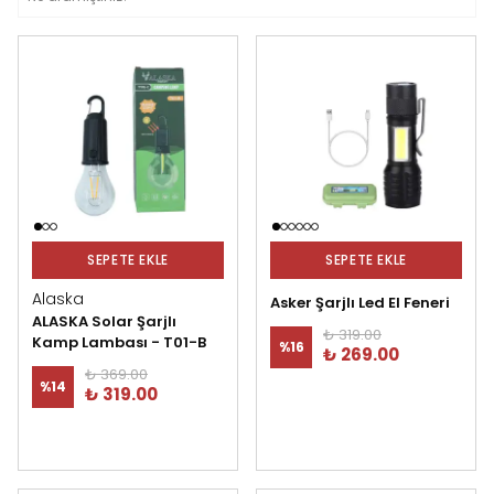
SEPETE EKLE
SEPETE EKLE
Alaska
Asker Şarjlı Led El Feneri
ALASKA Solar Şarjlı
₺ 319.00
Kamp Lambası - T01-B
%
16
₺ 269.00
₺ 369.00
%
14
₺ 319.00