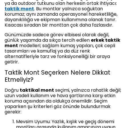
ya da outdoor tutkunu olan herkesin ortak ihtiyacı:
taktik mont
. Bu montlar yalnızca soğuktan
korumaz; aynı zamanda operasyonel hareketliliğe,
dayanıklılığa ve ekipman kullanımına olanak tanır.
Kısacası sıradan bir monttan çok daha fazlasıdır.
Günümüzde sadece görev elbisesi olarak değil,
günlük yaşamda da sıkça tercih edilen
erkek taktik
mont
modelleri; sağlam kumaş yapıları, çok cepli
tasarımları ve kamuflaj ya da düz renk
alternatifleriyle tarz ve fonksiyonelliği bir araya
getirir.
Taktik Mont Seçerken Nelere Dikkat
Etmeliyiz?
Doğru
taktikal mont
seçimi, yalnızca rahatlık değil;
uzun vadeli kullanım ve hava şartlarına karşı etkin
koruma açısından da oldukça önemlidir. Seçim
yaparken şu kriterleri göz önünde bulundurmak
gerekir:
Mevsim Uyumu: Yazlık, kışlık ve geçiş dönemi
montları arasında kullanım amacınıza uygun