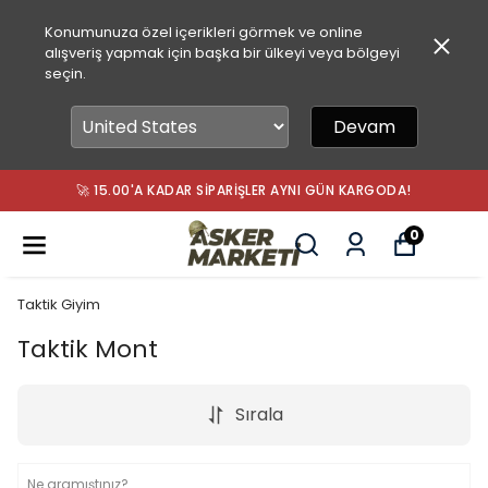
Konumunuza özel içerikleri görmek ve online
alışveriş yapmak için başka bir ülkeyi veya bölgeyi
seçin.
Devam
🚀 15.00'A KADAR SIPARIŞLER AYNI GÜN KARGODA!
0
Taktik Giyim
Taktik Mont
Sırala