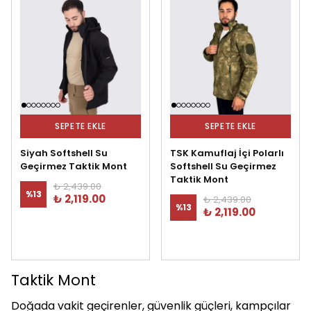
SEPETE EKLE
SEPETE EKLE
Siyah Softshell Su
TSK Kamuflaj İçi Polarlı
Geçirmez Taktik Mont
Softshell Su Geçirmez
Taktik Mont
₺ 2,439.00
%
13
₺ 2,119.00
₺ 2,439.00
%
13
₺ 2,119.00
Taktik Mont
Doğada vakit geçirenler, güvenlik güçleri, kampçılar