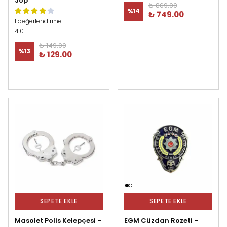
Jop
₺ 869.00
%
14
₺ 749.00
1 değerlendirme
4.0
₺ 149.00
%
13
₺ 129.00
SEPETE EKLE
SEPETE EKLE
Masolet Polis Kelepçesi –
EGM Cüzdan Rozeti -