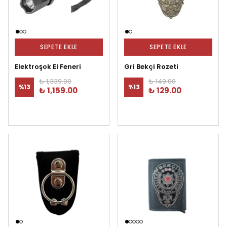
SEPETE EKLE
SEPETE EKLE
Elektroşok El Feneri
Gri Bekçi Rozeti
₺ 1,339.00
₺ 149.00
%
13
%
13
₺ 1,159.00
₺ 129.00