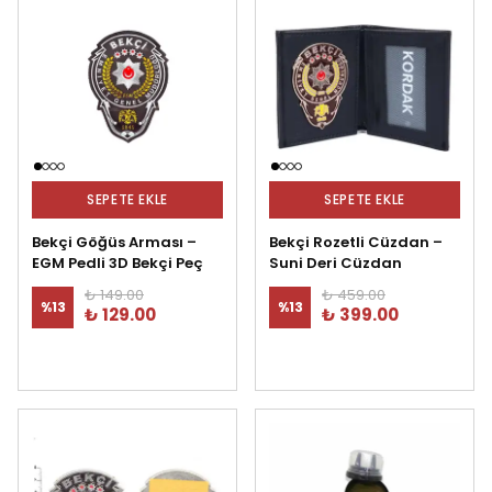
SEPETE EKLE
SEPETE EKLE
Bekçi Göğüs Arması –
Bekçi Rozetli Cüzdan –
EGM Pedli 3D Bekçi Peç
Suni Deri Cüzdan
₺ 149.00
₺ 459.00
%
13
%
13
₺ 129.00
₺ 399.00