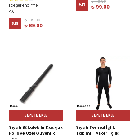
₺ 119.00
%
17
1 değerlendirme
₺ 99.00
4.0
₺ 109.00
%
18
₺ 89.00
SEPETE EKLE
SEPETE EKLE
Siyah Bükülebilir Kauçuk
Siyah Termal İçlik
Polis ve Özel Güvenlik
Takımı - Askeri İçlik