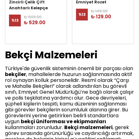
Zincirli Çelik Çift
Emniyet Rozet
Anahtarlı Kelepçe
₺ 149.00
%
13
₺ 129.00
₺ 609.00
%
13
₺ 529.00
Bekçi Malzemeleri
Türkiye'de güvenlik sisteminin önemli bir parçası olan
bekçiler
, mahallelerde huzurun sağlanmasında aktif
rol oynayan kolluk personelidir. Resmî olarak “Çarşı
ve Mahalle Bekçileri” olarak adlandırılan bu görevli
sınıfı, Emniyet Genel Müdürlüğü’ne bağlı olarak çalışır
ve polis teşkilatına yardımcı olur. Gece devriyeleri,
şüpheli kişilerin tespiti, kamu düzeninin sağlanması
gibi görevler bekçilerin sorumluluk alanına girer. Bu
görevlerini yerine getirirken belirli standartlara
uygun
bekçi üniforması ve ekipmanları
kullanmaları zorunludur.
Bekçi malzemeleri
, gerek
görev sırasında görünürlüğü ve caydırıcılığı artırmak,