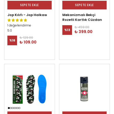
SEPETE EKLE
SEPETE EKLE
Jop Kılıfı - Jop Halkası
Mekanizmalı Bekçi
Rozetli Kartlık Cüzdan
1 değerlendirme
₺ 459.00
%
13
5.0
₺ 399.00
₺ 129.00
%
16
₺ 109.00