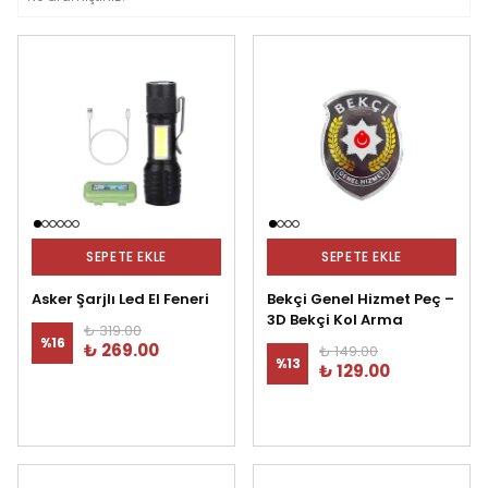
SEPETE EKLE
SEPETE EKLE
Asker Şarjlı Led El Feneri
Bekçi Genel Hizmet Peç –
3D Bekçi Kol Arma
₺ 319.00
%
16
₺ 269.00
₺ 149.00
%
13
₺ 129.00