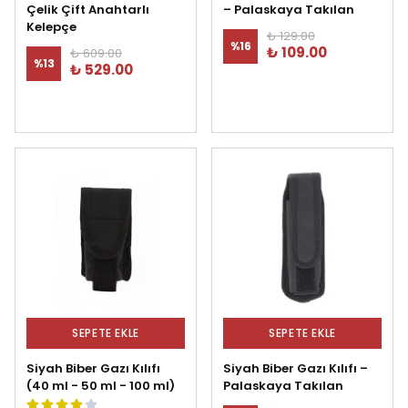
Çelik Çift Anahtarlı
– Palaskaya Takılan
Kelepçe
₺ 129.00
%
16
₺ 109.00
₺ 609.00
%
13
₺ 529.00
SEPETE EKLE
SEPETE EKLE
Siyah Biber Gazı Kılıfı
Siyah Biber Gazı Kılıfı –
(40 ml - 50 ml - 100 ml)
Palaskaya Takılan