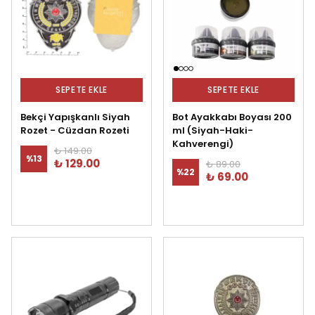
SEPETE EKLE
SEPETE EKLE
Bekçi Yapışkanlı Siyah
Bot Ayakkabı Boyası 200
Rozet - Cüzdan Rozeti
ml (Siyah-Haki-
Kahverengi)
₺ 149.00
%
13
₺ 129.00
₺ 89.00
%
22
₺ 69.00