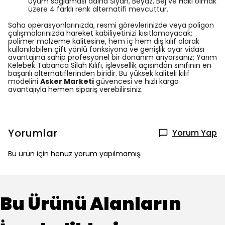
uyum sağlaması adına Siyah, Beyaz, Bej ve Haki olmak
üzere 4 farklı renk alternatifi mevcuttur.
Saha operasyonlarınızda, resmi görevlerinizde veya poligon
çalışmalarınızda hareket kabiliyetinizi kısıtlamayacak;
polimer malzeme kalitesine, hem iç hem dış kılıf olarak
kullanılabilen çift yönlü fonksiyona ve genişlik ayar vidası
avantajına sahip profesyonel bir donanım arıyorsanız; Yarım
Kelebek Tabanca Silah Kılıfı, işlevsellik açısından sınıfının en
başarılı alternatiflerinden biridir. Bu yüksek kaliteli kılıf
modelini
Asker Marketi
güvencesi ve hızlı kargo
avantajıyla hemen sipariş verebilirsiniz.
Yorumlar
Yorum Yap
Bu ürün için henüz yorum yapılmamış.
Bu Ürünü Alanların