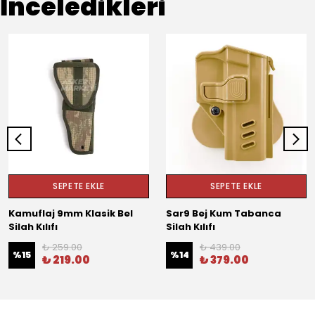
İnceledikleri
SEPETE EKLE
SEPETE EKLE
Kamuflaj 9mm Klasik Bel
Sar9 Bej Kum Tabanca
Silah Kılıfı
Silah Kılıfı
₺ 259.00
₺ 439.00
%
15
%
14
₺ 219.00
₺ 379.00