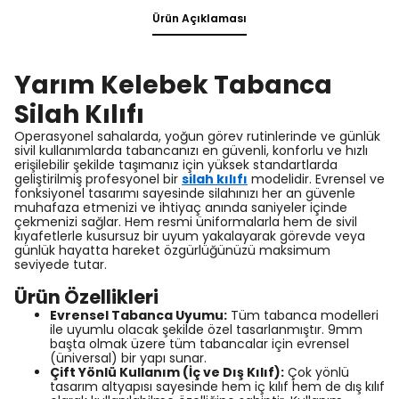
Ürün Açıklaması
Yarım Kelebek Tabanca
Silah Kılıfı
Operasyonel sahalarda, yoğun görev rutinlerinde ve günlük
sivil kullanımlarda tabancanızı en güvenli, konforlu ve hızlı
erişilebilir şekilde taşımanız için yüksek standartlarda
geliştirilmiş profesyonel bir
silah kılıfı
modelidir. Evrensel ve
fonksiyonel tasarımı sayesinde silahınızı her an güvenle
muhafaza etmenizi ve ihtiyaç anında saniyeler içinde
çekmenizi sağlar. Hem resmi üniformalarla hem de sivil
kıyafetlerle kusursuz bir uyum yakalayarak görevde veya
günlük hayatta hareket özgürlüğünüzü maksimum
seviyede tutar.
Ürün Özellikleri
Evrensel Tabanca Uyumu:
Tüm tabanca modelleri
ile uyumlu olacak şekilde özel tasarlanmıştır. 9mm
başta olmak üzere tüm tabancalar için evrensel
(üniversal) bir yapı sunar.
Çift Yönlü Kullanım (İç ve Dış Kılıf):
Çok yönlü
tasarım altyapısı sayesinde hem iç kılıf hem de dış kılıf