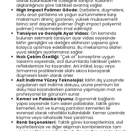
olarak kullanılabilme özelliğine sahiptir. Kullanım
alışkanlığınıza göre taktiksel avantaj sağlar.
High Impact Polimer Gövde:
Darbelere, düşmelere,
zorlu arazi şartlarına ve yoğun sürtünmelere karşı
maksimum direnç gösteren, yüksek mukavemetli
birinci sınıf dayanıklı polimer (high impact poliyemit
polimer) malzemeden imal edilmiştir.
Tansiyon ve Genişlik Ayar Vidası:
Ön kısmında
bulunan sekmanlı tansiyon ayar vidası sayesinde
kılıfın genişliğini ve darlığını silahınızın yapısına göre
kolayca optimize edebilirsiniz. Bu mekanizma silahın
yuva sıkılığını ayarlamanızı sağlar.
Hızlı Çekim Özelliği:
"Çek at" konseptine uygun
tasarımı sayesinde, acil durumlarda taktiksel çekim
reflekslerinize hız kazandırır. Ani intikal, koşu veya
tırmanma pratiklerinde silahı sıkıca kavrayarak
düşmesini kesin olarak önler.
Asit İndirme Yüzey Teknolojisi:
Kılıfın dış yüzeyinde
uygulanan asit indirme dokusu, ürüne premium bir
doku hissi kazandırırken parlama yapmayan mat ve
profesyonel bir görünüm sunar.
Kemer ve Palaska Uyumu:
Ergonomik bağlantı
yapısı sayesinde tüm askeri palaskalar, taktik görev
kemerleri, kot ve kumaş pantolon kemerleri ile
evrensel olarak rahatlıkla kullanılabilir. Kemer üzerinde
kayma veya rahatsızlık hissi yaratmaz.
Renk Seçenekleri:
Taktik görev konseptlerinize, sivil
kıyafetlerinize ve diğer ekipman kombinlerinize tam