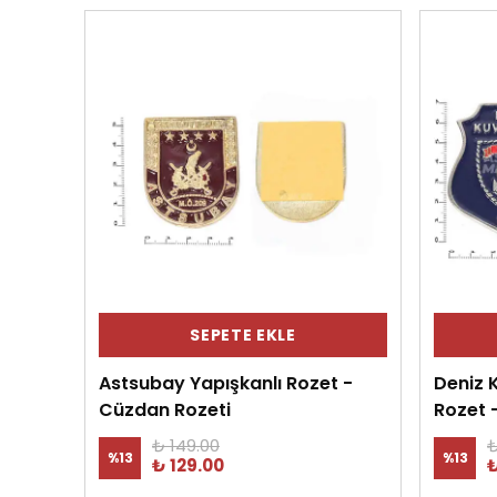
SEPETE EKLE
Astsubay Yapışkanlı Rozet -
Deniz K
Cüzdan Rozeti
Rozet 
₺ 149.00
₺
%
13
%
13
₺ 129.00
₺