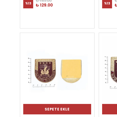
₺ 149.00
₺
%
13
%
13
₺ 129.00
₺
SEPETE EKLE