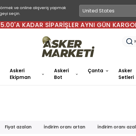
görmek ve online alışveriş yapmak
geyi seçin.
 15.00'A KADAR SIPARIŞLER AYNI GÜN KARGO
Askeri
Askeri
Çanta
Asker
Ekipman
Bot
Setleri
Fiyat azalan
İndirim oranı artan
İndirim oranı aza