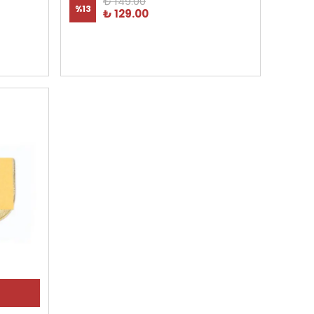
₺ 149.00
%
13
₺ 129.00