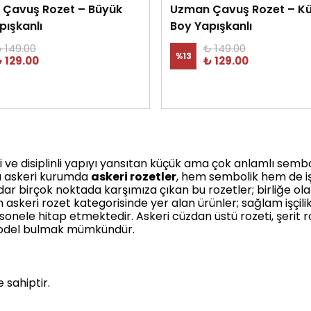
Çavuş Rozet – Büyük
Uzman Çavuş Rozet – K
pışkanlı
Boy Yapışkanlı
 149.00
₺ 149.00
%
13
 129.00
₺ 129.00
eti ve disiplinli yapıyı yansıtan küçük ama çok anlamlı sembo
rı askeri kurumda
askeri rozetler
, hem sembolik hem de iş
r birçok noktada karşımıza çıkan bu rozetler; birliğe olan
 askeri rozet kategorisinde yer alan ürünler; sağlam işçil
ele hitap etmektedir. Askeri cüzdan üstü rozeti, şerit roz
 model bulmak mümkündür.
 sahiptir.