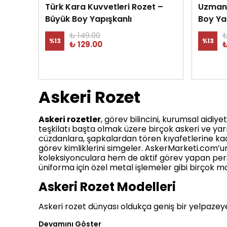
Türk Kara Kuvvetleri Rozet –
Uzman 
Büyük Boy Yapışkanlı
Boy Ya
₺ 149.00
₺
%
13
%
13
₺ 129.00
₺
Askeri Rozet
Askeri rozetler
, görev bilincini, kurumsal aidiy
teşkilatı başta olmak üzere birçok askeri ve ya
cüzdanlara, şapkalardan tören kıyafetlerine kada
görev kimliklerini simgeler. AskerMarketi.com’un
koleksiyonculara hem de aktif görev yapan person
üniforma için özel metal işlemeler gibi birçok
Askeri Rozet Modelleri
Askeri rozet dünyası oldukça geniş bir yelpazeye
Devamını Göster