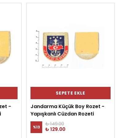
SEPETE EKLE
et -
Jandarma Küçük Boy Rozet -
i
Yapışkanlı Cüzdan Rozeti
₺ 149.00
%
13
₺ 129.00