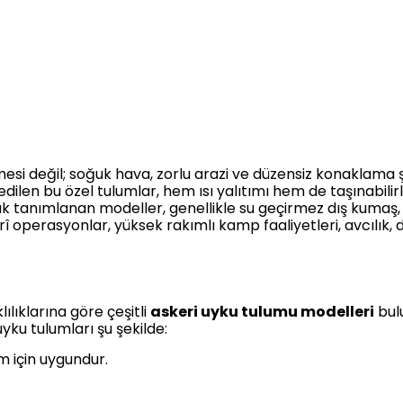
esi değil; soğuk hava, zorlu arazi ve düzensiz konaklama 
dilen bu özel tulumlar, hem ısı yalıtımı hem de taşınabilirl
k tanımlanan modeller, genellikle su geçirmez dış kumaş, d
kerî operasyonlar, yüksek rakımlı kamp faaliyetleri, avcılı
lıklarına göre çeşitli
askeri uyku tulumu modelleri
bulu
yku tulumları şu şekilde:
m için uygundur.