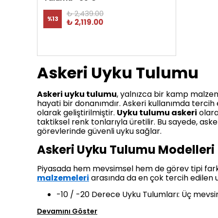
₺ 2,439.00
%
13
₺ 2,119.00
Askeri Uyku Tulumu
Askeri uyku tulumu
, yalnızca bir kamp malzem
hayati bir donanımdır. Askeri kullanımda tercih e
olarak geliştirilmiştir.
Uyku tulumu askeri
olara
taktiksel renk tonlarıyla üretilir. Bu sayede, as
görevlerinde güvenli uyku sağlar.
Askeri Uyku Tulumu Modelleri
Piyasada hem mevsimsel hem de görev tipi farklı
malzemeleri
arasında da en çok tercih edilen u
-10 / -20 Derece Uyku Tulumları: Üç mevsi
Devamını Göster