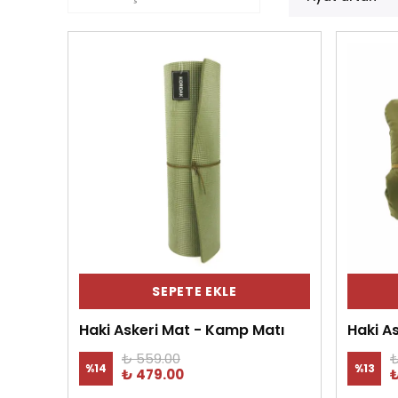
SEPETE EKLE
Haki Askeri Mat - Kamp Matı
Haki A
₺ 559.00
₺
%
14
%
13
₺ 479.00
₺