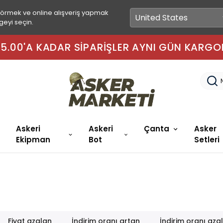
görmek ve online alışveriş yapmak
geyi seçin.
 15.00'A KADAR SIPARIŞLER AYNI GÜN KARGO
Askeri
Askeri
Çanta
Asker
Ekipman
Bot
Setleri
Fiyat azalan
İndirim oranı artan
İndirim oranı aza