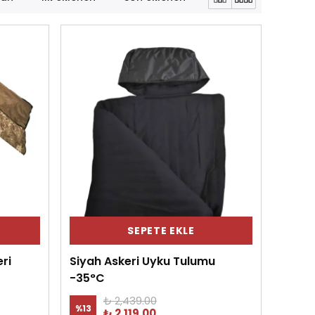
SEPETE EKLE
ri
Siyah Askeri Uyku Tulumu
-35°C
₺ 2,439.00
%
13
₺ 2,119.00