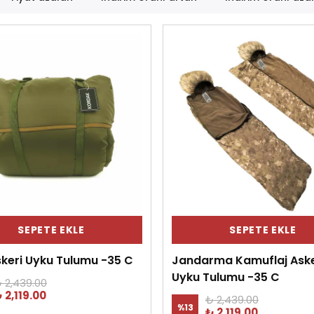
SEPETE EKLE
SEPETE EKLE
skeri Uyku Tulumu -35 C
Jandarma Kamuflaj Aske
Uyku Tulumu -35 C
 2,439.00
 2,119.00
₺ 2,439.00
%
13
₺ 2,119.00