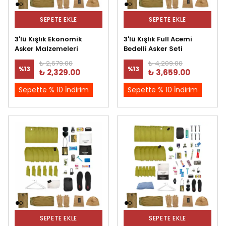
SEPETE EKLE
SEPETE EKLE
3'lü Kışlık Ekonomik
3'lü Kışlık Full Acemi
Asker Malzemeleri
Bedelli Asker Seti
₺ 2,679.00
₺ 4,209.00
%
13
%
13
₺ 2,329.00
₺ 3,659.00
Sepette % 10 İndirim
Sepette % 10 İndirim
SEPETE EKLE
SEPETE EKLE