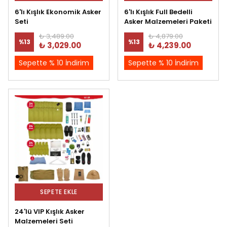
6'lı Kışlık Ekonomik Asker
6'lı Kışlık Full Bedelli
Seti
Asker Malzemeleri Paketi
₺ 3,489.00
₺ 4,879.00
%
13
%
13
₺ 3,029.00
₺ 4,239.00
Sepette % 10 İndirim
Sepette % 10 İndirim
SEPETE EKLE
24'lü VIP Kışlık Asker
Malzemeleri Seti