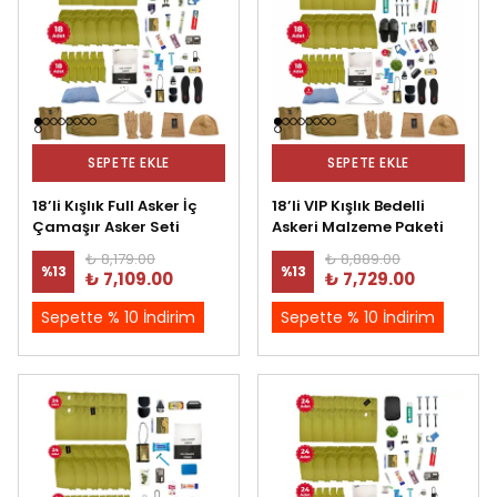
SEPETE EKLE
SEPETE EKLE
18’li Kışlık Full Asker İç
18’li VIP Kışlık Bedelli
Çamaşır Asker Seti
Askeri Malzeme Paketi
₺ 8,179.00
₺ 8,889.00
%
13
%
13
₺ 7,109.00
₺ 7,729.00
Sepette % 10 İndirim
Sepette % 10 İndirim