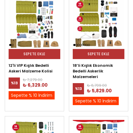
SEPETE EKLE
SEPETE EKLE
12'li VIP Kışlık Bedelli
18’li Kışlık Ekonomik
Askeri Malzeme Kolisi
Bedelli Askerlik
Malzemeleri
₺ 7,279.00
%
13
₺ 6,329.00
₺ 6,709.00
%
13
₺ 5,829.00
Sepette % 10 İndirim
Sepette % 10 İndirim