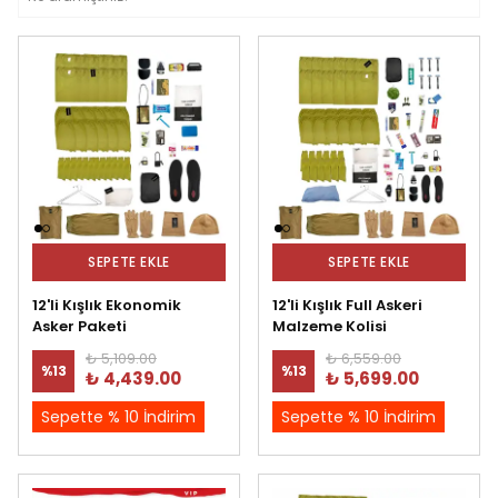
SEPETE EKLE
SEPETE EKLE
12'li Kışlık Ekonomik
12'li Kışlık Full Askeri
Asker Paketi
Malzeme Kolisi
₺ 5,109.00
₺ 6,559.00
%
13
%
13
₺ 4,439.00
₺ 5,699.00
Sepette % 10 İndirim
Sepette % 10 İndirim