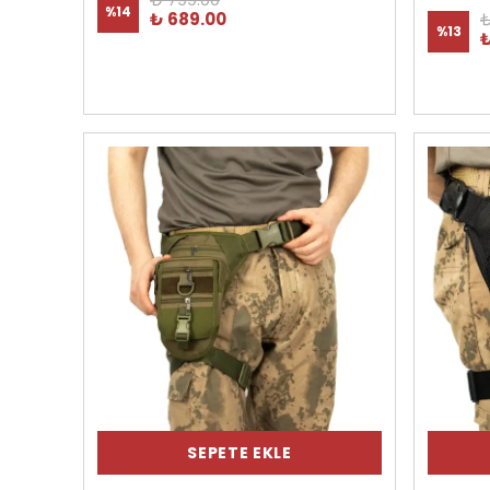
%
14
₺ 689.00
₺
%
13
₺
SEPETE EKLE