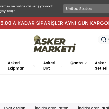
görmek ve online alışveriş yapmak
geyi seçin.
 15.00'A KADAR SIPARIŞLER AYNI GÜN KARGO
Askeri
Askeri
Çanta
Asker
Ekipman
Bot
Setleri
Fiyat azalan
İndirim oranı artan
İndirim oranı aza