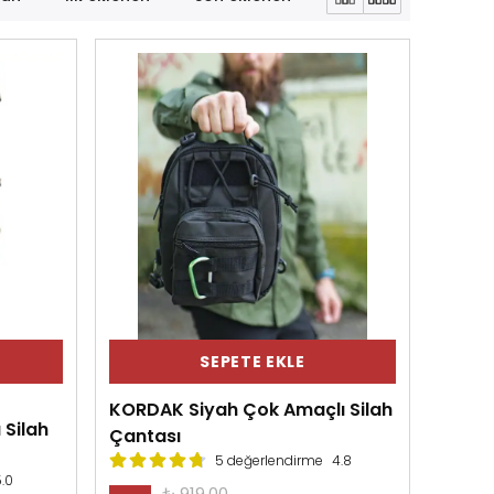
SEPETE EKLE
KORDAK Siyah Çok Amaçlı Silah
Silah
Çantası
5 değerlendirme
4.8
.0
₺ 919.00