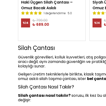
Haki Üçgen Silah Çantası –
Siyah 
Omuz Bacak Askılı
Omuz B
1 değerlendirme
5.0
₺ 799.00
₺
%
14
%
14
₺ 689.00
₺
Silah Çantası
Güvenlik görevlileri, kolluk kuvvetleri, atış polig
aracı değil; aynı zamanda güvenliğin ve pratikli
kolaylığı sunar.
Gelişen üretim teknikleriyle birlikte, klasik taşı
omuz askılı silah taşıma çantası, ister
bel çant
Silah Çantası Nasıl Takılır?
Silah çantası nasıl takılır?
sorusu, ilk kez bu 
değişir: