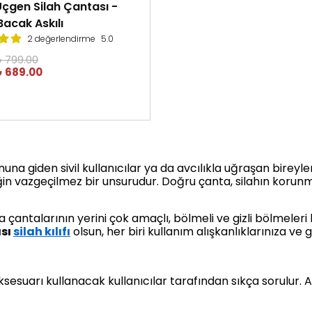
Üçgen Silah Çantası -
acak Askılı
2 değerlendirme
5.0
 799.00
 689.00
onuna giden sivil kullanıcılar ya da avcılıkla uğraşan bireyle
ğin vazgeçilmez bir unsurudur. Doğru çanta, silahın korunm
ma çantalarının yerini çok amaçlı, bölmeli ve gizli bölmeler
ası
silah kılıfı
olsun, her biri kullanım alışkanlıklarınıza ve 
aksesuarı kullanacak kullanıcılar tarafından sıkça sorulur. 