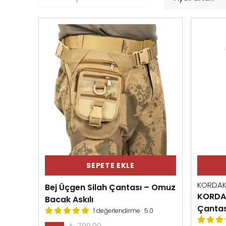
SEPETE EKLE
KORDA
Bej Üçgen Silah Çantası – Omuz
KORDAK
Bacak Askılı
Çantas
1 değerlendirme
5.0
₺ 799.00