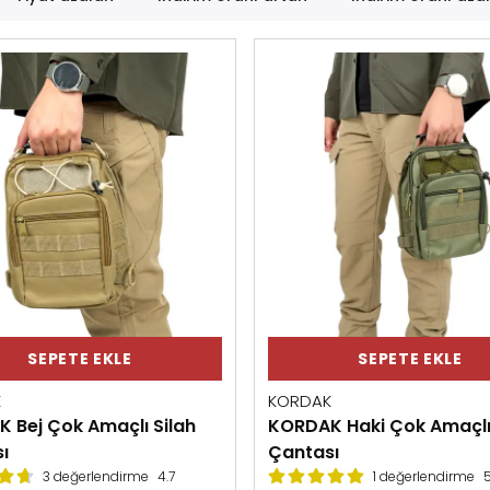
SEPETE EKLE
SEPETE EKLE
K
KORDAK
 Bej Çok Amaçlı Silah
KORDAK Haki Çok Amaçlı 
ı
Çantası
3 değerlendirme
4.7
1 değerlendirme
5