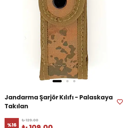
Jandarma Şarjör Kılıfı - Palaskaya
Takılan
₺ 129.00
%
16
₺ 109.00