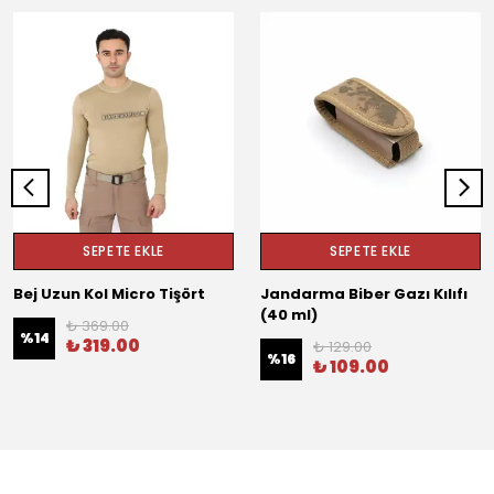
SEPETE EKLE
SEPETE EKLE
Bej Uzun Kol Micro Tişört
Jandarma Biber Gazı Kılıfı
(40 ml)
₺ 369.00
%
14
₺ 319.00
₺ 129.00
%
16
₺ 109.00