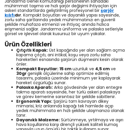
Jandarma Genel Komutanlığı personelinin sahadaki
mühimmat taşıma ve hızlı şarjör değişimi ihtiyaçları için
askeri standartlarda geliştirilmiş profesyonel bir
şarjör
kılıfı
dır
. Kompakt boyutları ve dayanıklı yapısı sayesinde,
zorlu saha şartlarında yedek mühimmatınızı en güvenli
şekilde muhafaza etmenizi ve ihtiyaç anında hızlıca
erişmenizi sağlar. Jandarma üniforma ve palaska setleriyle
görsel ve işlevsel olarak kusursuz bir uyum yakalar.
Ürün Özellikleri
Çıtçıtlı Kapak:
Üst kapağında yer alan sağlam açma
kapama çıtçıtı, ani intikal, koşu veya zorlu saha
hareketleri esnasında şarjörün düşmesini kesin olarak
önler.
Kompakt Boyutlar:
15 cm
uzunluk ve
4,5 cm
ve
30gr
genişlik ölçülerine sahip optimize edilmiş
tasarımı, palaska üzerinde minimum yer kaplayarak
hareket özgürlüğü sunar.
Palaska Aparatı:
Arka gövdesinde yer alan entegre
takma aparatı sayesinde, her türlü askeri palaskaya
ve görev kemerine sarsıntısız bir şekilde sabitlenir.
Ergonomik Yapı:
Şarjörü tam kavrayan dikey
mimarisi, kriz anlarında kapağı tek hamlede açıp
yedek mühimmata en hızlı şekilde ulaşmanıza olanak
tanır.
Dayanıklı Malzeme:
Sürtünmeye, yırtılmaya ve aşırı
hava koşullarına karşı dirençli yüksek kaliteli kumaş
yapısıyla uzun ömürlü bir taktik kullanım sunar.