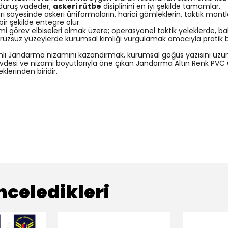
 duruş vadeder,
askeri rütbe
disiplinini en iyi şekilde tamamlar.
rı sayesinde askeri üniformaların, harici gömleklerin, taktik mon
r şekilde entegre olur.
i görev elbiseleri olmak üzere; operasyonel taktik yeleklerde, bal
zsüz yüzeylerde kurumsal kimliği vurgulamak amacıyla pratik bir ş
nlı Jandarma nizamını kazandırmak, kurumsal göğüs yazısını uzun ö
övdesi ve nizami boyutlarıyla öne çıkan Jandarma Altın Renk PVC G
klerinden biridir.
nceledikleri