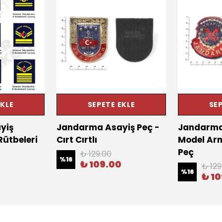
EKLE
SEPETE EKLE
SEP
yiş
Jandarma Asayiş Peç -
Jandarma
ütbeleri
Cırt Cırtlı
Model Arma
Peç
₺ 129.00
%
16
₺ 109.00
₺ 129
%
16
₺ 1