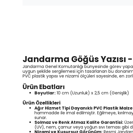
Jandarma Göğüs Yazısı -
Jandarma Genel Komutanlığı bünyesinde görev yapan a
uygun şekilde sergilemesi için tasarlanan bu donanım
PVC plastik yapısı ve nizami ölçüleri sayesinde, en z
Ürün Ebatları
Boyutlar:
10 cm (Uzunluk) x 2,5 cm (Genişlik)
Ürün Özellikleri
Ağır Hizmet Tipi Dayanıklı PVC Plastik Malz
hammadde ile imal edilmiştir. Eğilmeye, kırılm
sunar.
Solmaz ve Renk Atmaz Kalite Garantisi:
Üzer
(UV), nem, çamur veya yoğun sıvı teması gibi d
Nizami ve Kusursuz Görünüm:
Resmi Jandarma