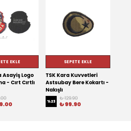
ETE EKLE
SEPETE EKLE
 Asayiş Logo
TSK Kara Kuvvetleri
TSK 
 - Cırt Cırtlı
Astsubay Bere Kokartı -
Rütb
Nakışlı
Aske
.00
₺ 129.90
%
23
%
16
09.00
₺ 99.90