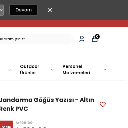
Devam
0
Outdoor
Personel
Ürünler
Malzemeleri
Jandarma Göğüs Yazısı - Altın
Renk PVC
₺ 129.00
%
16