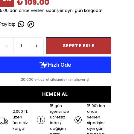
₺ 109.00
15.00'dan önce verilen siparişler aynı gün kargoda!
Paylaş
:
SEPETE EKLE
HEMEN AL
15 gün
15.00'dan
2.000 TL
içerisinde
önce
üzeri
ücretsiz
verilen
ücretsiz
iade /
siparişler
kargo!
değişim
aynı gün