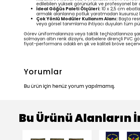
edilebilen yüksek görünürlük ve profesyonel bir
İdeal Göğüs Paleti Ölçüleri:
10 x 2,5 cm ebatla
armalık alanlarına potluk yaratmadan kusursuz bi
Çok Yönlü Modüler Kullanım Alanı:
Başta resm
veya görsel tanımlama ihtiyacı duyulan tüm pürü
Görev üniformalarınıza veya taktik teçhizatlarınıza şa
solmayan altın renk dizaynı, darbelere dirençli PVC g
fiyat-performans odaklı en şık ve kaliteli bröve seçene
Yorumlar
Bu ürün için henüz yorum yapılmamış.
Bu Ürünü Alanların İ