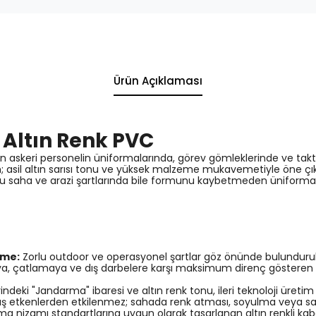
Ürün Açıklaması
 Altın Renk PVC
skeri personelin üniformalarında, görev gömleklerinde ve takti
; asil altın sarısı tonu ve yüksek malzeme mukavemetiyle öne çı
orlu saha ve arazi şartlarında bile formunu kaybetmeden üniforman
eme:
Zorlu outdoor ve operasyonel şartlar göz önünde bulundurula
aya, çatlamaya ve dış darbelere karşı maksimum direnç gösteren 
indeki "Jandarma" ibaresi ve altın renk tonu, ileri teknoloji üreti
ış etkenlerden etkilenmez; sahada renk atması, soyulma veya sa
 nizamı standartlarına uygun olarak tasarlanan altın renkli kabar