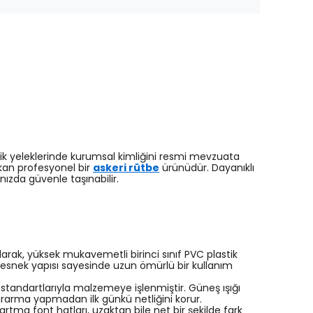
k yeleklerinde kurumsal kimliğini resmi mevzuata
kan profesyonel bir
askeri rütbe
ürünüdür. Dayanıklı
ızda güvenle taşınabilir.
rak, yüksek mukavemetli birinci sınıf PVC plastik
esnek yapısı sayesinde uzun ömürlü bir kullanım
m standartlarıyla malzemeye işlenmiştir. Güneş ışığı
rarma yapmadan ilk günkü netliğini korur.
tma font hatları, uzaktan bile net bir şekilde fark