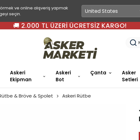
görmek ve online alışveriş yapmak
geyi seçin.
🚚 2.000 TL ÜZERI ÜCRETSIZ KARGO!
Askeri
Askeri
Çanta
Asker
Ekipman
Bot
Setleri
 Rütbe & Bröve & Spolet
Askeri Rütbe