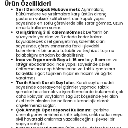
Ürün Özellikleri
Sert Deri Kapak Mukavemeti:
Aşınmalara,
bükülmelere ve yırtılmalara karşı üstün direnç
gösteren yüksek kaliteli sert deri kapak yapısı
sayesinde en zorlu görevlerde bile zarar görmez, uzun
ömürlü kullanım sunar.
Geliştirilmiş 3'lü Kalem Bölmesi:
Defterin ön
yüzeyinde yer alan ve 3 adede kadar kalem
koyulabilecek özel genişletilmiş kalemlik alanı
sayesinde, görev esnasında farklı işlevdeki
kalemlerinizi bir arada tutabilir ve teçhizat taşıma
kalabalığını ortadan kaldırabilirsiniz.
İnce ve Ergonomik Boyut:
16 cm
boy,
8 cm
en ve
109gr
ebatlarındaki ince yapısı sayesinde askeri
üniformaların cep bölmelerine ve taktik çantalara
kolaylıkla sığar; taşırken hiçbir ek hacim ve ağırlık
yaratmaz.
Tarih Alanlı Kareli Sayfalar:
Kareli sayfa modeli
sayesinde operasyonel çizimler yapmak, taktik
şemalar hazırlamak ve işaretlemelerde bulunmak çok
daha kolaydır. Sayfaların sağ üst köşesinde yer alan
özel tarih alanları ise notlarınızı kronolojik olarak
arşivlemenizi sağlar.
Çok Amaçlı Operasyonel Kullanım:
İçerisine
önemli görev emirlerini, kritik bilgileri, anlık notları veya
sivil hayattaki anılarınızı yazabileceğiniz işlevsel bir
yapıya sahiptir.