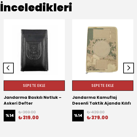
İnceledikleri
SEPETE EKLE
SEPETE EKLE
Jandarma Baskılı Notluk –
Jandarma Kamuflaj
Askeri Defter
Desenli Taktik Ajanda Kılıfı
₺ 369.00
₺ 439.00
%
14
%
14
₺ 319.00
₺ 379.00