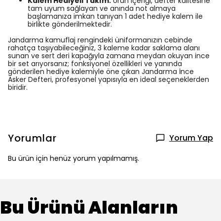
Kalem Hediyeli Takım:
Ürün içeriği, defter kalitesine
tam uyum sağlayan ve anında not almaya
başlamanıza imkan tanıyan 1 adet hediye kalem ile
birlikte gönderilmektedir.
Jandarma kamuflaj rengindeki üniformanızın cebinde
rahatça taşıyabileceğiniz, 3 kaleme kadar saklama alanı
sunan ve sert deri kapağıyla zamana meydan okuyan ince
bir set arıyorsanız; fonksiyonel özellikleri ve yanında
gönderilen hediye kalemiyle öne çıkan Jandarma İnce
Asker Defteri, profesyonel yapısıyla en ideal seçeneklerden
biridir.
Yorumlar
Yorum Yap
Bu ürün için henüz yorum yapılmamış.
Bu Ürünü Alanların