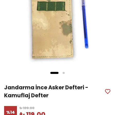
Jandarma İnce Asker Defteri -
Kamuflaj Defter
₺ 139.00
%
14
₺ 119.00