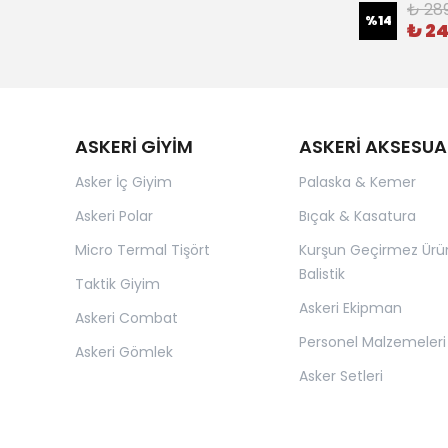
₺ 28
%
14
₺ 2
ASKERİ GİYİM
ASKERİ AKSESUA
Asker İç Giyim
Palaska & Kemer
Askeri Polar
Bıçak & Kasatura
Micro Termal Tişört
Kurşun Geçirmez Ürü
Balistik
Taktik Giyim
Askeri Ekipman
Askeri Combat
Personel Malzemeleri
Askeri Gömlek
Asker Setleri