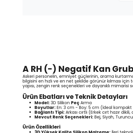
A RH (-) Negatif Kan Gr
Askeri personelin, emniyet güçlerinin, arama kurtarm
bilgisini en hızlı ve en net şekilde görünür kılması i
yapısı, zengin renk seçenekleri ve dayanıklı mimarisi sa
Ürün Ebatları ve Teknik Detayları
Model:
3D Silikon
Peç
Arma
Boyutlar:
En: 3 cm - Boy: 5 cm (İdeal kompakt
Bağlantı Tipi:
Arkası cırtlı (Erkek cırt hazır dikili,
Mevcut Renk Seçenekleri:
Bej, Siyah, Turuncu,
Ürün Özellikleri
3D Yüksek Kalite Silikon Malzeme:
İleri tekno