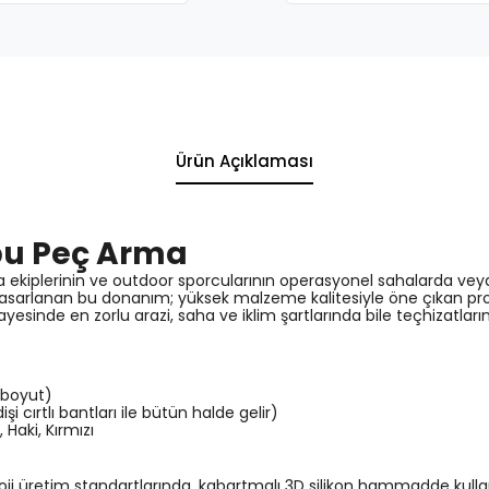
Ürün Açıklaması
ubu Peç Arma
a ekiplerinin ve outdoor sporcularının operasyonel sahalarda ve
çin tasarlanan bu donanım; yüksek malzeme kalitesiyle öne çıkan pr
yesinde en zorlu arazi, saha ve iklim şartlarında bile teçhizatların
 boyut)
 dişi cırtlı bantları ile bütün halde gelir)
 Haki, Kırmızı
loji üretim standartlarında, kabartmalı 3D silikon hammadde kullanı