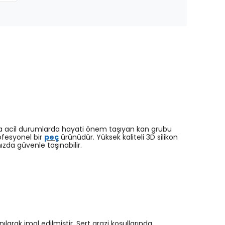
ya acil durumlarda hayati önem taşıyan kan grubu
ofesyonel bir
peç
ürünüdür. Yüksek kaliteli 3D silikon
ızda güvenle taşınabilir.
larak imal edilmiştir. Sert arazi koşullarında