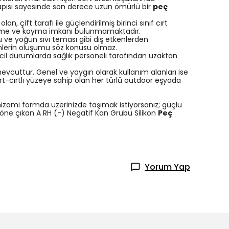
apısı sayesinde son derece uzun ömürlü bir
peç
çift tarafı ile güçlendirilmiş birinci sınıf cırt
 düşme ve kayma imkanı bulunmamaktadır.
 ve yoğun sıvı teması gibi dış etkenlerden
emlerin oluşumu söz konusu olmaz.
il durumlarda sağlık personeli tarafından uzaktan
mevcuttur. Genel ve yaygın olarak kullanım alanları ise
ırt-cırtlı yüzeye sahip olan her türlü outdoor eşyada
nizami formda üzerinizde taşımak istiyorsanız; güçlü
le öne çıkan A RH (-) Negatif Kan Grubu Silikon
Peç
Yorum Yap