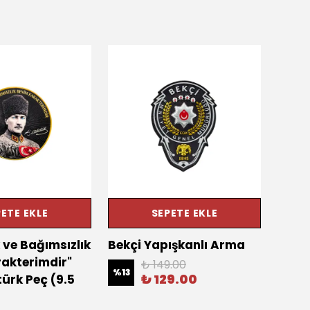
ETE EKLE
SEPETE EKLE
 ve Bağımsızlık
Bekçi Yapışkanlı Arma
"Ama 
akterimdir"
Ayet
₺ 149.00
%
13
₺ 129.00
türk Peç (9.5
cm)
%
18