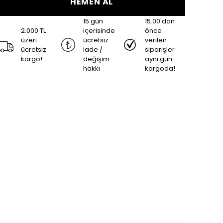
HEMEN AL
15 gün
15.00'dan
2.000 TL
içerisinde
önce
üzeri
ücretsiz
verilen
ücretsiz
iade /
siparişler
kargo!
değişim
aynı gün
hakkı
kargoda!