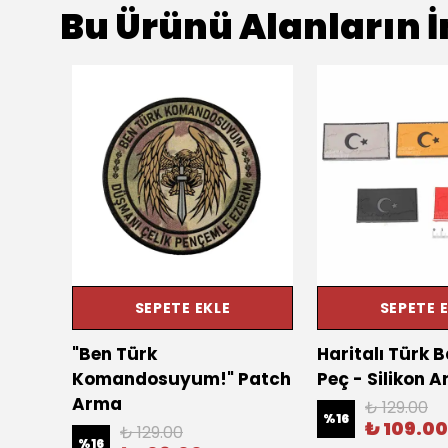
Bu Ürünü Alanların İ
SEPETE EKLE
SEPETE 
n
"Ben Türk
Haritalı Türk 
Komandosuyum!" Patch
Peç - Silikon 
Arma
₺ 129.00
%
16
₺ 109.00
₺ 129.00
%
16