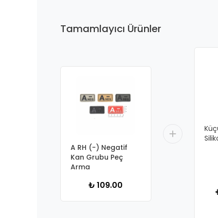
Tamamlayıcı Ürünler
Küç
Sili
A RH (-) Negatif
Kan Grubu Peç
Arma
₺ 109.00