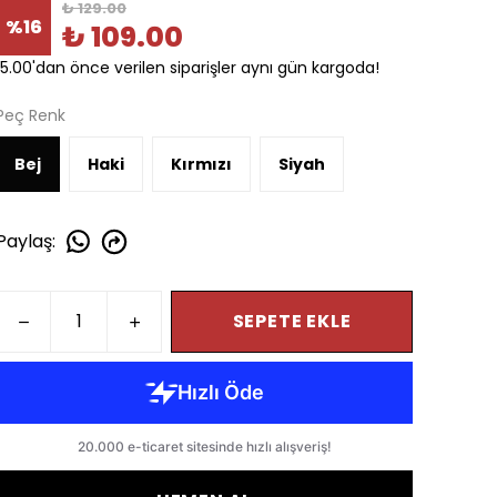
₺ 129.00
%
16
₺ 109.00
15.00'dan önce verilen siparişler aynı gün kargoda!
Peç Renk
Bej
Haki
Kırmızı
Siyah
Paylaş
:
SEPETE EKLE