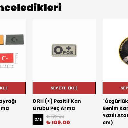
nceledikleri
EKLE
SEPETE EKLE
SEP
Bayrağı
0 RH (+) Pozitif Kan
"Özgürlük
Arma
Grubu Peç Arma
Benim Kar
Yazılı Ata
₺ 129.00
%
16
₺ 109.00
cm)