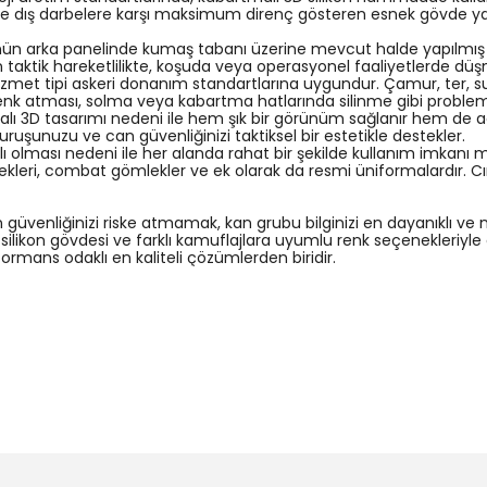
ve dış darbelere karşı maksimum direnç gösteren esnek gövde y
n arka panelinde kumaş tabanı üzerine mevcut halde yapılmış olan, 
un taktik hareketlilikte, koşuda veya operasyonel faaliyetlerde
izmet tipi askeri donanım standartlarına uygundur. Çamur, ter, su
renk atması, solma veya kabartma hatlarında silinme gibi probl
ı 3D tasarımı nedeni ile hem şık bir görünüm sağlanır hem de ac
 duruşunuzu ve can güvenliğinizi taktiksel bir estetikle destekler.
tlı olması nedeni ile her alanda rahat bir şekilde kullanım imkanı 
elekleri, combat gömlekler ve ek olarak da resmi üniformalardır. C
üvenliğinizi riske atmamak, kan grubu bilginizi en dayanıklı ve 
 3D silikon gövdesi ve farklı kamuflajlara uyumlu renk seçenekleriy
ormans odaklı en kaliteli çözümlerden biridir.