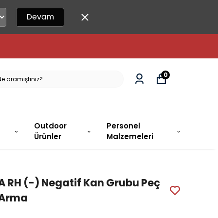
Devam
🚀 15.00'A KADAR SIPARIŞLER AYN
0
Outdoor
Personel
Ürünler
Malzemeleri
A RH (-) Negatif Kan Grubu Peç
Arma