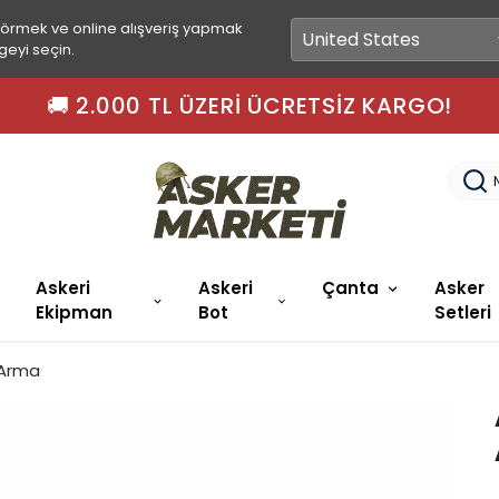
görmek ve online alışveriş yapmak
geyi seçin.
Askeri
Askeri
Çanta
Asker
Ekipman
Bot
Setleri
 Arma