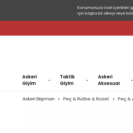
Konumunuza özel içerikleri 
için başka bir ülkeyi veya böl
Z KARGO!
Askeri
Taktik
Askeri
Giyim
Giyim
Aksesuar
Askeri Ekipman
Peç & Rütbe & Rozet
Peç &