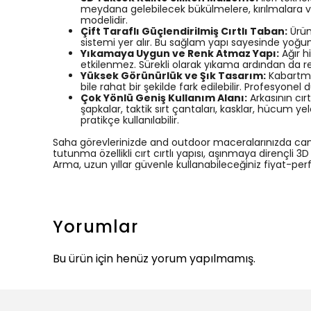
meydana gelebilecek bükülmelere, kırılmalara 
modelidir.
Çift Taraflı Güçlendirilmiş Cırtlı Taban:
Ürünü
sistemi yer alır. Bu sağlam yapı sayesinde yoğ
Yıkamaya Uygun ve Renk Atmaz Yapı:
Ağır h
etkilenmez. Sürekli olarak yıkama ardından da 
Yüksek Görünürlük ve Şık Tasarım:
Kabartmal
bile rahat bir şekilde fark edilebilir. Profesyonel
Çok Yönlü Geniş Kullanım Alanı:
Arkasının cır
şapkalar, taktik sırt çantaları, kasklar, hücum y
pratikçe kullanılabilir.
Saha görevlerinizde and outdoor maceralarınızda can g
tutunma özellikli cırt cırtlı yapısı, aşınmaya dirençli
Arma, uzun yıllar güvenle kullanabileceğiniz fiyat-perf
Yorumlar
Bu ürün için henüz yorum yapılmamış.