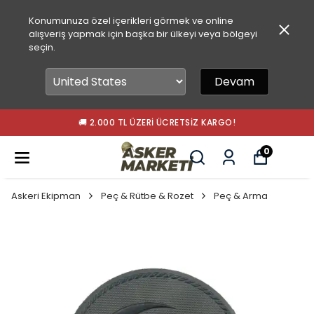
Konumunuza özel içerikleri görmek ve online
alışveriş yapmak için başka bir ülkeyi veya bölgeyi
seçin.
Devam
🚚 2.000 TL ÜZERI ÜCRETSIZ KARGO!
0
Askeri Ekipman
Peç & Rütbe & Rozet
Peç & Arma