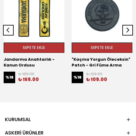
SEPETE EKLE
SEPETE EKLE
Jandarma Anahtarlık -
"Kaçma Yorgun Öleceksin"
Kanun Ordusu
Patch - Gri Füme Arma
₺ 189.00
₺ 129.00
%
16
%
16
₺ 159.00
₺ 109.00
KURUMSAL
ASKERİ ÜRÜNLER