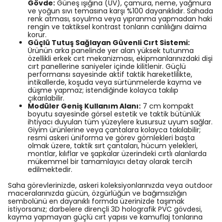
Gövde:
Güneş ışığına (UV), çamura, neme, yağmura
ve yoğun sıvı temasına karşı %100 dayanıklıdır. Sahada
renk atması, soyulma veya yıpranma yapmadan haki
rengin ve taktiksel kontrast tonların canlılığını daima
korur.
Güçlü Tutuş Sağlayan Güvenli Cırt Sistemi:
Ürünün arka panelinde yer alan yüksek tutunma
özellikli erkek cırt mekanizması, ekipmanlarınızdaki dişi
cırt panellerine saniyeler içinde kilitlenir. Güçlü
performansı sayesinde aktif taktik hareketlilikte,
intikallerde, koşuda veya sürtünmelerde kayma ve
düşme yapmaz; istendiğinde kolayca takılıp
çıkarılabilir.
Modüler Geniş Kullanım Alanı:
7 cm kompakt
boyutu sayesinde görsel estetik ve taktik bütünlük
ihtiyacı duyulan tüm yüzeylere kusursuz uyum sağlar.
Giyim ürünlerine veya çantalara kolayca takılabilir;
resmi askeri üniforma ve görev gömlekleri başta
olmak üzere, taktik sırt çantaları, hücum yelekleri,
montlar, kılıflar ve şapkalar üzerindeki cırtlı alanlarda
mükemmel bir tamamlayıcı detay olarak tercih
edilmektedir.
Saha görevlerinizde, askeri koleksiyonlarınızda veya outdoor
maceralarınızda gücün, özgürlüğün ve bağımsızlığın
sembolünü en dayanıklı formda üzerinizde taşımak
istiyorsanız; darbelere dirençli 3D holografik PVC gövdesi,
kayma yapmayan güçlü cırt yapısı ve kamuflaj tonlarına