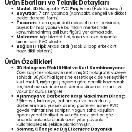
Ürün Ebatları ve Teknik Detayları
Model:
3D Holografik PVC
Peç
Arma (Haki Konsept)
Boyutlar:
7 cm Çapında (Kompakt, dengeli ve dikkat
çekici dairesel form)
Tasarım:
7 cm çapındaki dairesel form içerisinde,
büyük bir hilal yapısı ve bu hilalin merkezinde
konumlandırılmış asil kurt figürü yer almaktadır.
Malzeme:
Ağır hizmet tipi, suya ve toza dayanıklı
birinci sınıf PVC plastik
Bağlantı Tipi:
Arkası cırtlı (Hook & loop erkek cırt
hazır dikili sistem)
Ürün Özellikleri
3D Hologram Efektli Hilal ve Kurt Kombinasyonu:
Özel kalıp teknolojisiyle üretilmiş 3D holografik yüzeye
sahiptir. Büyük hilal içerisine estetik şekilde yerleştirilen
kurt motifi, ışığın geliş açısına göre derinlik kazanarak
teçhizatınız üzerinde son derece dinamik, nizami ve
vakur bir duruş sergiler.
Aşınmaya ve Darbelere Karşı Maksimum Direnç:
Eğilmeye, kırılmaya, çatlamaya ve en zorlu dış
darbelere karşı yüksek direnç gösteren esnek PVC
gövde mimarisine sahiptir. Yoğun saha koşulları,
operasyonel faaliyetler ve ağır arazi şartları göz
önünde bulundurularak uzun yıllar güvenle
kullanılabilecek şekilde planlanmıştır.
Solmaz, Güneşe ve Dış Etkenlere Dayanıklı