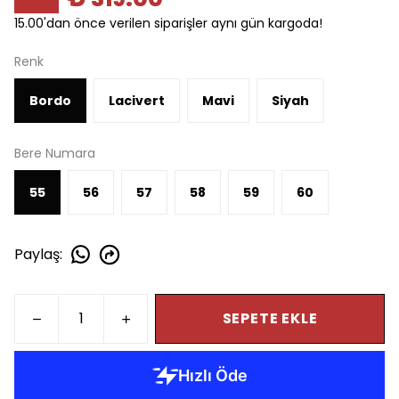
15.00'dan önce verilen siparişler aynı gün kargoda!
Renk
Bordo
Lacivert
Mavi
Siyah
Bere Numara
55
56
57
58
59
60
Paylaş
:
SEPETE EKLE