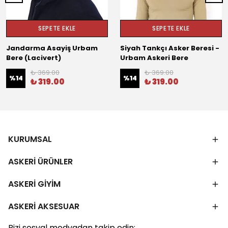
SEPETE EKLE
SEPETE EKLE
Jandarma Asayiş Urbam
Siyah Tankçı Asker Beresi -
Bere (Lacivert)
Urbam Askeri Bere
₺ 369.00
₺ 369.00
%
14
%
14
₺ 319.00
₺ 319.00
KURUMSAL
ASKERİ ÜRÜNLER
ASKERİ GİYİM
ASKERİ AKSESUAR
Bizi sosyal medyadan takip edin: