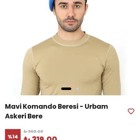
Mavi Komando Beresi - Urbam
Askeri Bere
₺ 369.00
%
14
₺ 319.00