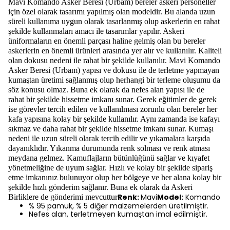
Mavi Komando Asker Beresi (Urbam) bereler askeri personeller
için özel olarak tasarımı yapılmış olan modeldir. Bu alanda uzun
süreli kullanıma uygun olarak tasarlanmış olup askerlerin en rahat
şekilde kullanmaları amacı ile tasarımlar yapılır. Askeri
üniformaların en önemli parçası haline gelmiş olan bu bereler
askerlerin en önemli ürünleri arasında yer alır ve kullanılır. Kaliteli
olan dokusu nedeni ile rahat bir şekilde kullanılır.
Mavi Komando
Asker Beresi (Urbam) yapısı ve dokusu ile de terletme yapmayan
kumaştan üretimi sağlanmış olup herhangi bir terleme oluşumu da
söz konusu olmaz. Buna ek olarak da nefes alan yapısı ile de
rahat bir şekilde hissetme imkanı sunar. Gerek eğitimler de gerek
ise görevler tercih edilen ve kullanılması zorunlu olan bereler her
kafa yapısına kolay bir şekilde kullanılır. Aynı zamanda ise kafayı
sıkmaz ve daha rahat bir şekilde hissetme imkanı sunar. Kumaşı
nedeni ile uzun süreli olarak tercih edilir ve yıkamalara karşıda
dayanıklıdır. Yıkanma durumunda renk solması ve renk atması
meydana gelmez. Kamuflajların bütünlüğünü sağlar ve kıyafet
yönetmeliğine de uyum sağlar.
Hızlı ve kolay bir şekilde sipariş
etme imkanınız bulunuyor olup her bölgeye ve her alana kolay bir
şekilde hızlı gönderim sağlanır. Buna ek olarak da Askeri
Renk:
Mavi
Model:
Komando
Birliklere de gönderimi mevcuttur
% 95 pamuk, % 5 diğer malzemelerden üretilmiştir.
Nefes alan, terletmeyen kumaştan imal edilmiştir.