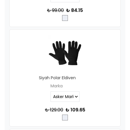
₺ 99.00
₺ 84.15
Siyah Polar Eldiven
Marka
₺ 129.00
₺ 109.65