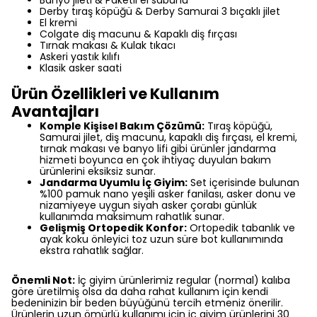
Banyo jileti & Paketli el sabunu
Derby tıraş köpüğü & Derby Samurai 3 bıçaklı jilet
El kremi
Colgate diş macunu & Kapaklı diş fırçası
Tırnak makası & Kulak tıkacı
Askeri yastık kılıfı
Klasik asker saati
Ürün Özellikleri ve Kullanım
Avantajları
Komple Kişisel Bakım Çözümü:
Tıraş köpüğü,
Samurai jilet, diş macunu, kapaklı diş fırçası, el kremi,
tırnak makası ve banyo lifi gibi ürünler jandarma
hizmeti boyunca en çok ihtiyaç duyulan bakım
ürünlerini eksiksiz sunar.
Jandarma Uyumlu İç Giyim:
Set içerisinde bulunan
%100 pamuk nano yeşili asker fanilası, asker donu ve
nizamiyeye uygun siyah asker çorabı günlük
kullanımda maksimum rahatlık sunar.
Gelişmiş Ortopedik Konfor:
Ortopedik tabanlık ve
ayak koku önleyici toz uzun süre bot kullanımında
ekstra rahatlık sağlar.
Önemli Not:
İç giyim ürünlerimiz regular (normal) kalıba
göre üretilmiş olsa da daha rahat kullanım için kendi
bedeninizin bir beden büyüğünü tercih etmeniz önerilir.
Ürünlerin uzun ömürlü kullanımı için iç giyim ürünlerini 30