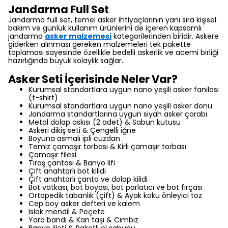
Jandarma Full Set
Jandarma full set, temel asker ihtiyaçlarının yanı sıra kişisel
bakım ve günlük kullanım ürünlerini de içeren kapsamlı
jandarma
asker malzemesi
kategorilerinden biridir. Askere
giderken alınması gereken malzemeleri tek pakette
toplaması sayesinde özellikle bedelli askerlik ve acemi birliği
hazırlığında büyük kolaylık sağlar.
Asker Seti İçerisinde Neler Var?
Kurumsal standartlara uygun nano yeşili asker fanilası
(t-shirt)
Kurumsal standartlara uygun nano yeşili asker donu
Jandarma standartlarına uygun siyah asker çorabı
Metal dolap askısı (2 adet)
& Sabun kutusu
Askeri dikiş seti & Çengelli iğne
Boyuna asmalı ipli cüzdan
Temiz çamaşır torbası & Kirli çamaşır torbası
Çamaşır filesi
Tıraş çantası & Banyo lifi
Çift anahtarlı bot kilidi
Çift anahtarlı çanta ve dolap kilidi
Bot vatkası, bot boyası, bot parlatıcı ve bot fırçası
Ortopedik tabanlık (çift) & Ayak koku önleyici toz
Cep boy asker defteri ve kalem
Islak mendil & Peçete
Yara bandı & Kan taşı & Cımbız