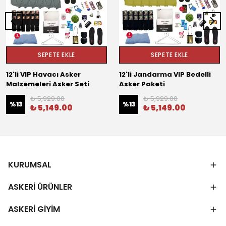
SEPETE EKLE
SEPETE EKLE
12'li VIP Havacı Asker
12'li Jandarma VIP Bedelli
Malzemeleri Asker Seti
Asker Paketi
₺ 5,929.00
₺ 5,929.00
%
13
%
13
₺ 5,149.00
₺ 5,149.00
KURUMSAL
ASKERİ ÜRÜNLER
ASKERİ GİYİM