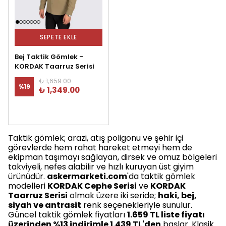
SEPETE EKLE
Bej Taktik Gömlek -
KORDAK Taarruz Serisi
₺ 1,659.00
%
19
₺ 1,349.00
Taktik gömlek; arazi, atış poligonu ve şehir içi
görevlerde hem rahat hareket etmeyi hem de
ekipman taşımayı sağlayan, dirsek ve omuz bölgeleri
takviyeli, nefes alabilir ve hızlı kuruyan üst giyim
ürünüdür.
askermarketi.com
'da taktik gömlek
modelleri
KORDAK Cephe Serisi
ve
KORDAK
Taarruz Serisi
olmak üzere iki seride;
haki, bej,
siyah ve antrasit
renk seçenekleriyle sunulur.
Güncel taktik gömlek fiyatları
1.659 TL liste fiyatı
üzerinden %13 indirimle 1.439 TL'den
başlar. Klasik