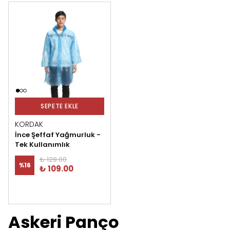
SEPETE EKLE
KORDAK
İnce Şeffaf Yağmurluk -
Tek Kullanımlık
₺ 129.00
%
16
₺ 109.00
Askeri Panço