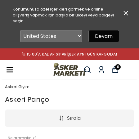
Konumunuza özel içerikleri görmek ve online
alışveriş yapmak için başka bir ülkeyi veya bölgeyi
seçin.
Devam
🚀 15.00'A KADAR SIPARIŞLER AYNI GÜN KARGODA!
0
Askeri Giyim
Askeri Panço
Sırala