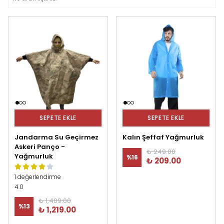
SEPETE EKLE
SEPETE EKLE
Jandarma Su Geçirmez
Kalın Şeffaf Yağmurluk
Askeri Panço -
₺ 249.00
Yağmurluk
%
16
₺ 209.00
1 değerlendirme
4.0
₺ 1,409.00
%
13
₺ 1,219.00