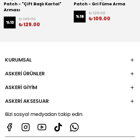
Patch - "Çift Başlı Kartal"
Patch - Gri Füme Arma
Arması
₺ 129.00
%
16
₺ 109.00
₺ 149.00
%
13
₺ 129.00
KURUMSAL
ASKERİ ÜRÜNLER
ASKERİ GİYİM
ASKERİ AKSESUAR
Bizi sosyal medyadan takip edin: