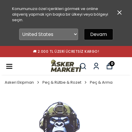
Konumunuza özel içerikleri görmek ve online
alışveriş yapmak için başka bir ülkeyi veya bölgeyi
seçin.
Devam
🚚 2.000 TL ÜZERI ÜCRETSIZ KARGO!
0
Askeri Ekipman
Peç & Rütbe & Rozet
Peç & Arma