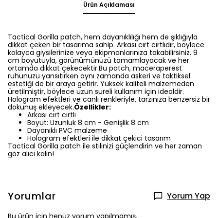
Ürün Açıklaması
Tactical Gorilla patch, hem dayanıklılığı hem de şıklığıyla
dikkat çeken bir tasarıma sahip. Arkası cırt cırtlıdır, böylece
kolayca giysilerinize veya ekipmanlarınıza takabilirsiniz. 9
cm boyutuyla, görünümünüzü tamamlayacak ve her
ortamda dikkat çekecektir.Bu patch, maceraperest
ruhunuzu yansıtırken aynı zamanda askeri ve taktiksel
estetiği de bir araya getirir. Yüksek kaliteli malzemeden
üretilmiştir, böylece uzun süreli kullanım için idealdir.
Hologram efektleri ve canlı renkleriyle, tarzınıza benzersiz bir
dokunuş ekleyecek.
Özellikler:
Arkası cırt cırtlı
Boyut: Uzunluk 8 cm - Genişlik 8 cm
Dayanıklı PVC malzeme
Hologram efektleri ile dikkat çekici tasarım
Tactical Gorilla patch ile stilinizi güçlendirin ve her zaman
göz alıcı kalın!
Yorumlar
Yorum Yap
Bu ürün için henüz yorum yapılmamış.