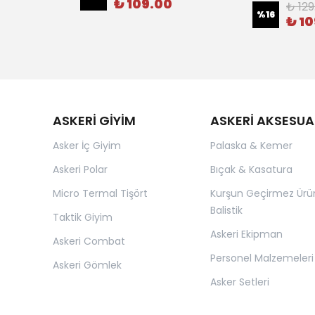
₺ 109.00
₺ 129
%
16
₺ 1
ASKERİ GİYİM
ASKERİ AKSESUA
Asker İç Giyim
Palaska & Kemer
Askeri Polar
Bıçak & Kasatura
Micro Termal Tişört
Kurşun Geçirmez Ürü
Balistik
Taktik Giyim
Askeri Ekipman
Askeri Combat
Personel Malzemeleri
Askeri Gömlek
Asker Setleri