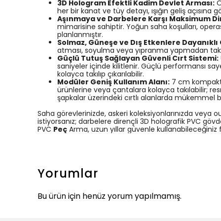
3D Hologram Efektli Kadim Devlet Arması:
Ö
her bir kanat ve tüy detayı, ışığın geliş açısına 
Aşınmaya ve Darbelere Karşı Maksimum Di
mimarisine sahiptir. Yoğun saha koşulları, operas
planlanmıştır.
Solmaz, Güneşe ve Dış Etkenlere Dayanıklı
atması, soyulma veya yıpranma yapmadan taktikse
Güçlü Tutuş Sağlayan Güvenli Cırt Sistemi:
saniyeler içinde kilitlenir. Güçlü performansı s
kolayca takılıp çıkarılabilir.
Modüler Geniş Kullanım Alanı:
7 cm kompakt b
ürünlerine veya çantalara kolayca takılabilir; re
şapkalar üzerindeki cırtlı alanlarda mükemmel b
Saha görevlerinizde, askeri koleksiyonlarınızda veya 
istiyorsanız; darbelere dirençli 3D holografik PVC göv
PVC
Peç
Arma, uzun yıllar güvenle kullanabileceğiniz 
Yorumlar
Bu ürün için henüz yorum yapılmamış.