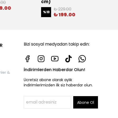
cm)
.00
09.00
₺ 229.00
%
13
₺ 199.00
Bizi sosyal medyadan takip edin:
R
İndirimlerden Haberdar Olun!
nler &
Ücretsiz abone olarak aylık
indirimlerimizden ilk siz haberdar olun.
Abone Ol