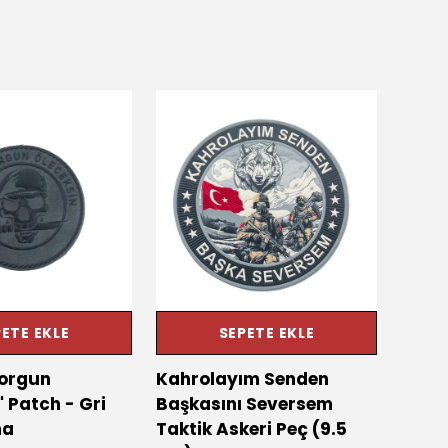
ETE EKLE
SEPETE EKLE
orgun
Kahrolayım Senden
5.11 
 Patch - Gri
Başkasını Seversem
Forg
ma
Taktik Askeri Peç (9.5
%
14