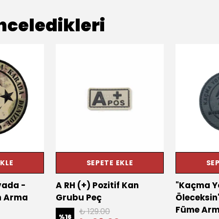
nceledikleri
EKLE
SEPETE EKLE
SEP
vada -
A RH (+) Pozitif Kan
"Kaçma Y
h Arma
Grubu Peç
Öleceksin"
Füme Ar
₺ 129.00
%
16