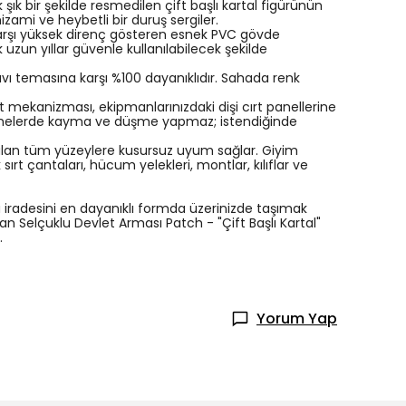
 şık bir şekilde resmedilen çift başlı kartal figürünün
izami ve heybetli bir duruş sergiler.
karşı yüksek direnç gösteren esnek PVC gövde
uzun yıllar güvenle kullanılabilecek şekilde
 temasına karşı %100 dayanıklıdır. Sahada renk
t mekanizması, ekipmanlarınızdaki dişi cırt panellerine
ürtünmelerde kayma ve düşme yapmaz; istendiğinde
ulan tüm yüzeylere kusursuz uyum sağlar. Giyim
rt çantaları, hücum yelekleri, montlar, kılıflar ve
 iradesini en dayanıklı formda üzerinizde taşımak
an Selçuklu Devlet Arması Patch - "Çift Başlı Kartal"
.
Yorum Yap