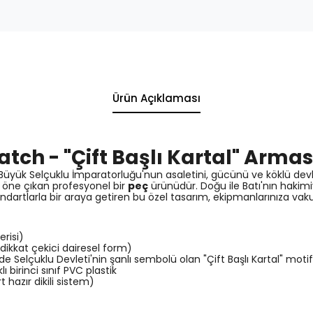
Ürün Açıklaması
tch - "Çift Başlı Kartal" Armas
an Büyük Selçuklu İmparatorluğu'nun asaletini, gücünü ve köklü dev
 öne çıkan profesyonel bir
peç
ürünüdür. Doğu ile Batı'nın haki
dartlarla bir araya getiren bu özel tasarım, ekipmanlarınıza vaku
risi)
ikkat çekici dairesel form)
 Selçuklu Devleti'nin şanlı sembolü olan "Çift Başlı Kartal" motifi 
 birinci sınıf PVC plastik
t hazır dikili sistem)