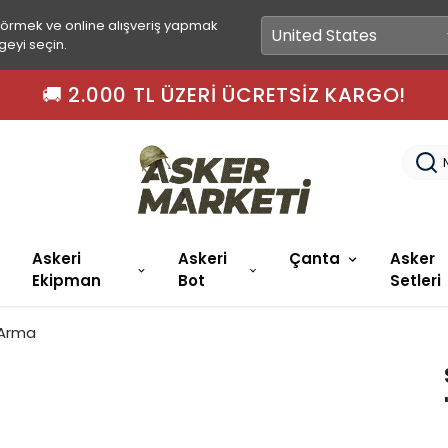
görmek ve online alışveriş yapmak
geyi seçin.
🚚 2.000 TL ÜZERI ÜCRETSIZ KARGO!
Askeri
Askeri
Çanta
Asker
Ekipman
Bot
Setleri
 Arma