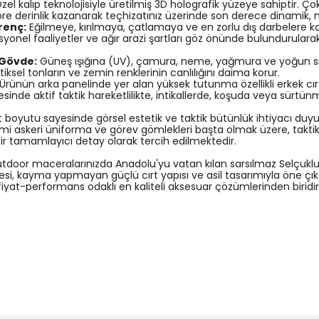
zel kalıp teknolojisiyle üretilmiş 3D holografik yüzeye sahiptir. Çok
göre derinlik kazanarak teçhizatınız üzerinde son derece dinamik, n
renç:
Eğilmeye, kırılmaya, çatlamaya ve en zorlu dış darbelere 
yonel faaliyetler ve ağır arazi şartları göz önünde bulundurularak 
 Gövde:
Güneş ışığına (UV), çamura, neme, yağmura ve yoğun sıvı
l tonların ve zemin renklerinin canlılığını daima korur.
Ürünün arka panelinde yer alan yüksek tutunma özellikli erkek cır
ayesinde aktif taktik hareketlilikte, intikallerde, koşuda veya s
oyutu sayesinde görsel estetik ve taktik bütünlük ihtiyacı duy
smi askeri üniforma ve görev gömlekleri başta olmak üzere, taktik sı
ir tamamlayıcı detay olarak tercih edilmektedir.
outdoor maceralarınızda Anadolu'yu vatan kılan sarsılmaz Selçuklu
desi, kayma yapmayan güçlü cırt yapısı ve asil tasarımıyla öne çık
fiyat-performans odaklı en kaliteli aksesuar çözümlerinden biridir