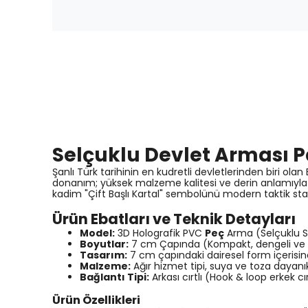
Selçuklu Devlet Arması Pa
Şanlı Türk tarihinin en kudretli devletlerinden biri ol
donanım; yüksek malzeme kalitesi ve derin anlamıyla
kadim "Çift Başlı Kartal" sembolünü modern taktik stan
Ürün Ebatları ve Teknik Detayları
Model:
3D Holografik PVC
Peç
Arma (Selçuklu Se
Boyutlar:
7 cm Çapında (Kompakt, dengeli ve d
Tasarım:
7 cm çapındaki dairesel form içerisinde
Malzeme:
Ağır hizmet tipi, suya ve toza dayanıklı
Bağlantı Tipi:
Arkası cırtlı (Hook & loop erkek cır
Ürün Özellikleri