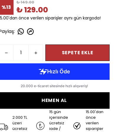
₺ 149.00
%
13
₺ 129.00
15.00'dan önce verilen siparişler aynı gün kargoda!
Paylaş
:
SEPETE EKLE
HEMEN AL
15 gün
15.00'dan
2.000 TL
içerisinde
önce
üzeri
ücretsiz
verilen
ücretsiz
iade /
siparişler