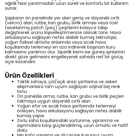
ağırlık hissi yaratmadan uzun süreli ve konforlu bir kullanım
sunar.
Şapkanın ön panelinde yer alan geniş ve dayanıklı cırtlı
(velcro) alan; rütbe, kan grubu, birlik arması veya özel
tasarlanmış patch (peç) çeşitlerini kolayca takıp
değiştirerek ürünü kişiselleştirmenize olanak tanır. Hava
sirkülasyonu sağlayan nefes alabilir kumaş teknolojisi,
yoğun fiziksel aktivite anlarında veya sıcak hava
koşullarında terlemeyi en aza indirerek başınızın kuru
kalmasına yardımcı olur. Siperlik kısmı ise güneş ışınlarının
direkt göze gelmesini engelleyerek sahada net bir görüş
açısı kazandırır.
Ürün Özellikleri
Taktik sahaya, çöl/açık arazi şartlarına ve askeri
ekipmanlara tam uyum sağlayan orijinal bej renk
tonu
Ön panelde arma, rütbe, kan grubu ve birlik peçleri
takmaya uygun dayanıklı cırtlı alan
Yoğun efor ve sıcak hava şartlarında terlemeyi
önleyen, hava sirkülasyonu sağlayan nefes alabilir
kumaş yapısı
Zorlu saha koşullarındaki sürtünme, yıpranma ve
aşınmalara karşı güçlendirilmiş, uzun ömürlü ve hafif
doku
Her kafa yapısına ve ölçüsüne kusursuz uyum