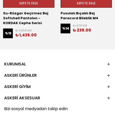
SEPETE EKLE
SEPETE EKLE
Su-Rüzgar Geçirmez Bej
Pusulalı Bıçaklı Bej
Softshell Pantolon -
Paracord Bileklik M4
KORDAK Cephe Serisi
₺ 279.00
%
14
₺ 239.00
₺ 1,659.00
%
13
₺ 1,439.00
KURUMSAL
ASKERİ ÜRÜNLER
ASKERİ GİYİM
ASKERİ AKSESUAR
Bizi sosyal medyadan takip edin: