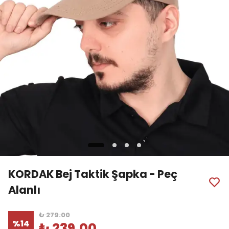
KORDAK Bej Taktik Şapka - Peç
Alanlı
₺ 279.00
%
14
₺ 239.00