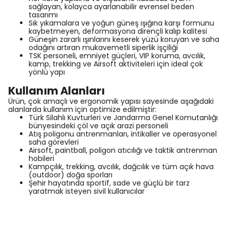
sağlayan, kolayca ayarlanabilir evrensel beden
tasarımı
Sık yıkamalara ve yoğun güneş ışığına karşı formunu
kaybetmeyen, deformasyona dirençli kalıp kalitesi
Güneşin zararlı ışınlarını keserek yüzü koruyan ve saha
odağını artıran mukavemetli siperlik işçiliği
TSK personeli, emniyet güçleri, VIP koruma, avcılık,
kamp, trekking ve Airsoft aktiviteleri için ideal çok
yönlü yapı
Kullanım Alanları
Ürün, çok amaçlı ve ergonomik yapısı sayesinde aşağıdaki
alanlarda kullanım için optimize edilmiştir:
Türk Silahlı Kuvturleri ve Jandarma Genel Komutanlığı
bünyesindeki çöl ve açık arazi personeli
Atış poligonu antrenmanları, intikaller ve operasyonel
saha görevleri
Airsoft, paintball, poligon atıcılığı ve taktik antrenman
hobileri
Kampçılık, trekking, avcılık, dağcılık ve tüm açık hava
(outdoor) doğa sporları
Şehir hayatında sportif, sade ve güçlü bir tarz
yaratmak isteyen sivil kullanıcılar