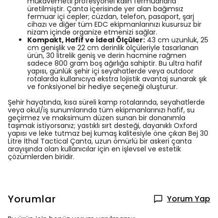
mukavemetli profesyonel kalın fermuarlarla
üretilmiştir. Çanta içerisinde yer alan bağımsız
fermuar içi cepler; cüzdan, telefon, pasaport, şarj
cihazı ve diğer tüm EDC ekipmanlarınızı kusursuz bir
nizam içinde organize etmenizi sağlar.
Kompakt, Hafif ve İdeal Ölçüler:
43 cm uzunluk, 25
cm genişlik ve 22 cm derinlik ölçüleriyle tasarlanan
ürün, 30 litrelik geniş ve derin hacmine rağmen
sadece 800 gram boş ağırlığa sahiptir. Bu ultra hafif
yapısı, günlük şehir içi seyahatlerde veya outdoor
rotalarda kullanıcıya ekstra lojistik avantaj sunarak şık
ve fonksiyonel bir hediye seçeneği oluşturur.
Şehir hayatında, kısa süreli kamp rotalarında, seyahatlerde
veya okul/iş sunumlarında tüm ekipmanlarınızı hafif, su
geçirmez ve maksimum düzen sunan bir donanımla
taşımak istiyorsanız; yastıklı sırt desteği, dayanıklı Oxford
yapısı ve leke tutmaz bej kumaş kalitesiyle öne çıkan Bej 30
Litre İthal Tactical Çanta, uzun ömürlü bir askeri çanta
arayışında olan kullanıcılar için en işlevsel ve estetik
çözümlerden biridir.
Yorumlar
Yorum Yap