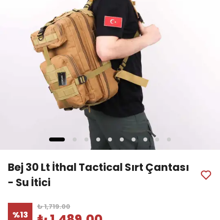
Bej 30 Lt İthal Tactical Sırt Çantası
- Su İtici
₺ 1,719.00
%
13
₺ 1,489.00