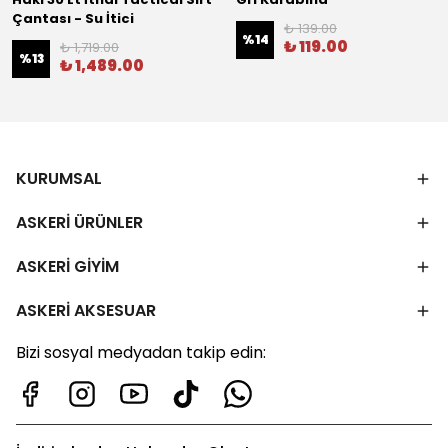
Çantası - Su İtici
₺ 139.00
%
14
₺ 119.00
₺ 1,719.00
%
13
₺ 1,489.00
KURUMSAL
ASKERİ ÜRÜNLER
ASKERİ GİYİM
ASKERİ AKSESUAR
Bizi sosyal medyadan takip edin: