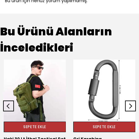
Bu ürün için henüz yorum yapılmamış.
Bu Ürünü Alanların
İnceledikleri
SEPETE EKLE
SEPETE EKLE
Haki 30 Lt İthal Tactical Sırt
Gri Karabina