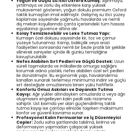
Yoğun ve Güçlü Su İtici Oxford Kumaş:
Aşınmaya,
yırtılmaya ve zorlu dış etkenlere karşı yüksek
mukavemet gösteren, yoğun dokulu premium Oxford
taktik kumaştan imal edilmiştir. Gelişmiş su itici yüzey
kaplaması sayesinde yağmurlu havalarda ve nemli
dış mekan koşullarında çanta içerisindeki tüm hassas
eşyalarınızı güvence altına alır.
Kolay Temizlenebilir ve Leke Tutmaz Yapı:
Kumaşın özel dokusu sayesinde kir, toz ve çamur
yüzeye tutunamaz. Kamp, balıkçılık veya arazi
faaliyetleri sonrasında nemli bir bezle pratik bir şekilde
silinerek saniyeler içinde ilk günkü temizliğine
kavuşturulabilir.
Nefes Alabilen Sırt Pedleri ve Güçlü Destek:
Uzun
süreli taşımalarda ve intikallerde omurga sağlığını
korumak adına yastıklı, nefes alabilen özel sırt pedleri
ile donatılmıştır. Bu ergonomik yapı, havalandırma
kanalları sunarak terlemeyi minimuma indirir ve güçlü
sırt desteğiyle omuzlarınıza binen yükü hafifletir.
Konforlu Omuz Askıları ve Dayanıklı Tutma
Kayışı:
Ağır yükler altındayken omuzlarda iz veya ağrı
oluşmasını engelleyen kalın pedli askı nizamına
sahiptir. Üst kısımda yer alan güçlendirilmiş taktik
tutma kayışı ise çantayı elinizde taşırken maksimum
konfor ve güvenli kavrama sunar.
Profesyonel Kalın Fermuarlar ve İç Düzenleyici
Cepler:
Zorlu saha şartlarında takılma, kırılma ve
deformasyon yapmadan çalışacak yüksek