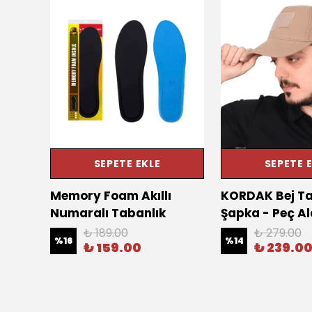
SEPETE EKLE
SEPETE 
Hadi
Memory Foam Akıllı
KORDAK Bej Ta
Numaralı Tabanlık
Şapka - Peç Al
₺ 189.00
₺ 279.00
%
16
%
14
₺ 159.00
₺ 239.0