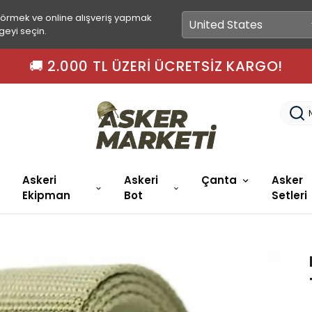
görmek ve online alışveriş yapmak
geyi seçin.
🚚 2.000 TL ÜZERI ÜCRETSIZ KARGO!
Askeri
Askeri
Çanta
Asker
Ekipman
Bot
Setleri