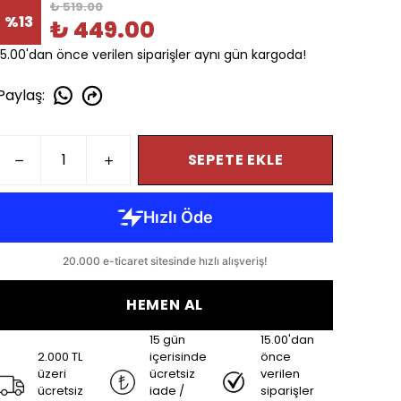
₺ 519.00
%
13
₺ 449.00
15.00'dan önce verilen siparişler aynı gün kargoda!
Paylaş
:
SEPETE EKLE
HEMEN AL
15 gün
15.00'dan
2.000 TL
içerisinde
önce
üzeri
ücretsiz
verilen
ücretsiz
iade /
siparişler