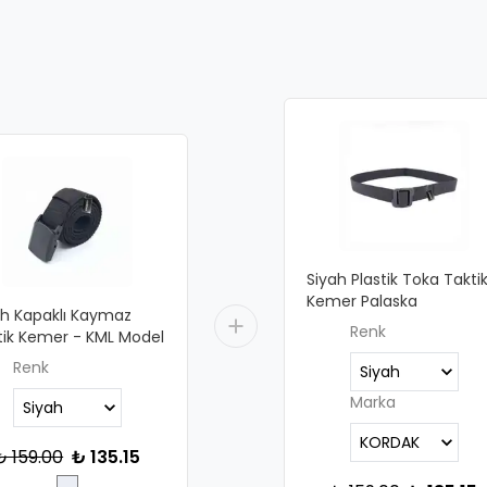
Siyah Plastik Toka Takti
Kemer Palaska
ah Kapaklı Kaymaz
Renk
tik Kemer - KML Model
Renk
Marka
₺ 159.00
₺ 135.15