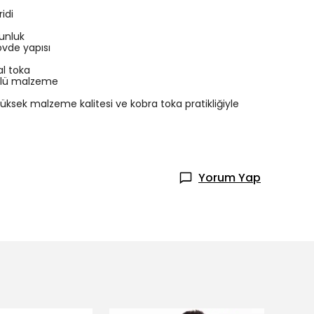
idi
unluk
övde yapısı
al toka
rlü malzeme
üksek malzeme kalitesi ve kobra toka pratikliğiyle
Yorum Yap