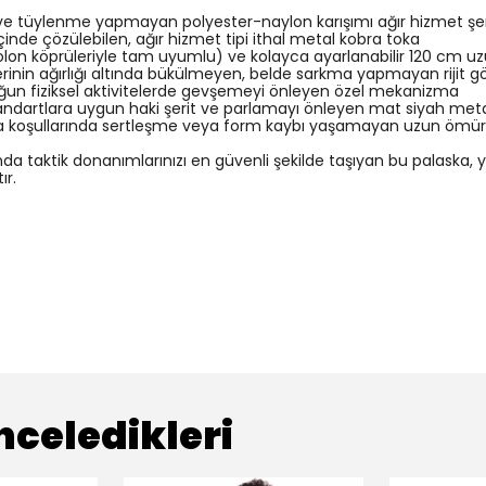
a ve tüylenme yapmayan polyester-naylon karışımı ağır hizmet şer
çinde çözülebilen, ağır hizmet tipi ithal metal kobra toka
lon köprüleriyle tam uyumlu) ve kolayca ayarlanabilir 120 cm uz
rinin ağırlığı altında bükülmeyen, belde sarkma yapmayan rijit g
oğun fiziksel aktivitelerde gevşemeyi önleyen özel mekanizma
andartlara uygun haki şerit ve parlamayı önleyen mat siyah met
 koşullarında sertleşme veya form kaybı yaşamayan uzun ömü
 taktik donanımlarınızı en güvenli şekilde taşıyan bu palaska, y
ır.
nceledikleri