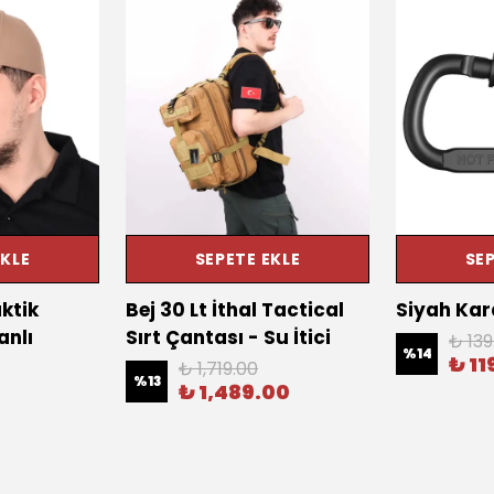
EKLE
SEPETE EKLE
SEP
ktik
Bej 30 Lt İthal Tactical
Siyah Kar
anlı
Sırt Çantası - Su İtici
₺ 139
%
14
₺ 11
₺ 1,719.00
%
13
0
₺ 1,489.00