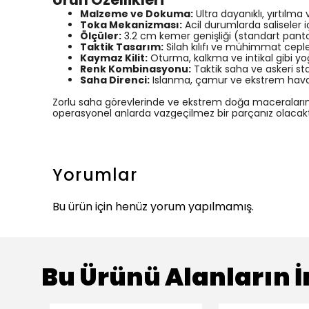
Malzeme ve Dokuma:
Ultra dayanıklı, yırtılm
Toka Mekanizması:
Acil durumlarda saliseler i
Ölçüler:
3.2 cm kemer genişliği (standart panto
Taktik Tasarım:
Silah kılıfı ve mühimmat ceple
Kaymaz Kilit:
Oturma, kalkma ve intikal gibi y
Renk Kombinasyonu:
Taktik saha ve askeri st
Saha Direnci:
Islanma, çamur ve ekstrem hava
Zorlu saha görevlerinde ve ekstrem doğa maceralarında
operasyonel anlarda vazgeçilmez bir parçanız olacakt
Yorumlar
Bu ürün için henüz yorum yapılmamış.
Bu Ürünü Alanların İ