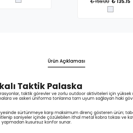
₺ 159.00
₺ 135.15
Ürün Açıklaması
kalı Taktik Palaska
erasyonlar, taktik görevler ve zorlu outdoor aktiviteleri için yük
sahalara ve askeri üniforma tonlarına tam uyum sağlayan haki göv
esinde sürtünmeye karşı maksimum direnç gösteren ürün; tabanca k
lenip saniyeler içinde çözülebilen ithal metal kobra tokası ve k
me yapmadan kusursuz konfor sunar.