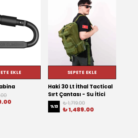
ETE EKLE
SEPETE EKLE
abina
Haki 30 Lt İthal Tactical
KORD
Sırt Çantası - Su İtici
Şapka
.00
9.00
₺ 1,719.00
%
13
%
14
₺ 1,489.00