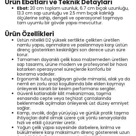
Ürün Ebatları ve Teknik Detayları
Ebat:
20 cm toplam uzunluk, 6.7 cm bıçak uzunluğu,
13.3 cm sap uzunluğu ve 2.5 mm bıçak kalınlığı
ölçülerine sahip, dengeli ve operasyonel taşımaya
tam uyumlu bir gövde yapısı mevcuttur.
Ürün Özellikleri
Üstün nitelikli D2 yüksek sertlikte çelikten üretilen
namlu yapısı, aşınmalara ve paslanmaya karşı üstün
direnç gösterirken keskinliğini son derece uzun süre
korur.
Tamamen dayanıklı çelik kasa malzemeden üretilen
sap tasarımı, ürüne modern ve profesyonel bir hava
katarken operasyonel süreçlerde konforlu bir
kavrama vadeder.
Ergonomik tutuş sağlayan gövde mimarisi, ıslak ya da
nemli en zorlu arazi koşullarında bile elden kaymayı
önleyerek kararlı bir kesim performansı sergiler.
Güvenli katlanabilir kilit mekanizması, taşıma
esnasında cepte veya teçhizat çantalarında
beklenmedik açılmaları önleyerek üst düzey emniyet
sağlar.
Kamp, avcılık, doğa yürüyüşü ve günlük pratik taşıma
ihtiyaçları dahil olmak üzere çok yönlü senaryolarda
hızlı ve etkili çözümler üretir.
Yoğun çelik yapısı sayesinde darbelere, kırılma ve
bükülmelere karşı maksimum direnç göstererek uzun