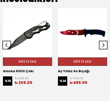
SEPETE EKLE
SEPETE EKLE
Alaska Kilitli Çakı
Ay Yıldız Av Bıçağı
₺ 299.00
₺ 799.00
%
13
%
14
₺ 259.00
₺ 689.00