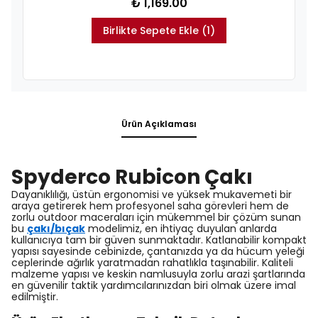
₺ 1,169.00
Birlikte Sepete Ekle (1)
Ürün Açıklaması
Spyderco Rubicon Çakı
Dayanıklılığı, üstün ergonomisi ve yüksek mukavemeti bir
araya getirerek hem profesyonel saha görevleri hem de
zorlu outdoor maceraları için mükemmel bir çözüm sunan
bu
çakı/bıçak
modelimiz, en ihtiyaç duyulan anlarda
kullanıcıya tam bir güven sunmaktadır. Katlanabilir kompakt
yapısı sayesinde cebinizde, çantanızda ya da hücum yeleği
ceplerinde ağırlık yaratmadan rahatlıkla taşınabilir. Kaliteli
malzeme yapısı ve keskin namlusuyla zorlu arazi şartlarında
en güvenilir taktik yardımcılarınızdan biri olmak üzere imal
edilmiştir.