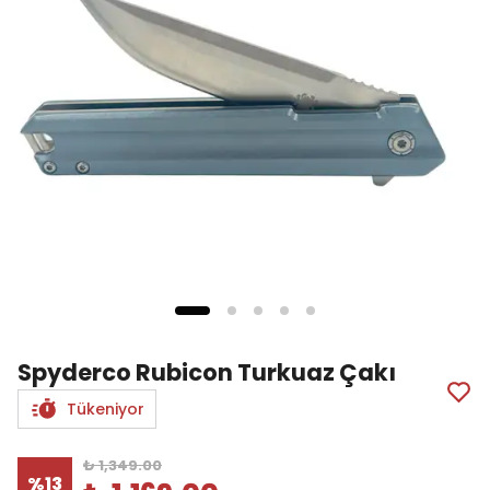
Spyderco Rubicon Turkuaz Çakı
Tükeniyor
₺ 1,349.00
%
13