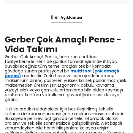
Ürün Açıklaması
Gerber Çok Amaçlı Pense -
Vida Takımı
Gerber Çok Amaçlı Pense, hem zorlu outdoor
faaliyetlerinde hem de günlük tamirat işlerinde ihtiyaç
duyabileceğiniz tüm temel araçları tek bir kompakt
gövdede sunan profesyonel bir
multitool (çok amaçlı
pense)
modelidir. Zorlu hava ve saha şartlarına karşı
maksimum direnç gösteren yüksek kaliteli paslanmaz çelik
malzemeden üretilmiştir. Ergonomik dokulu kavrama
yüzeyi, ıslak veya çamurlu ortamlarda bile elden kaymayı
azaltarak konforu ve kullanım güvenliğini en üst düzeye
çıkarır.
Hızlı ve pratik müdahaleler için basitleştirilmiş tek elle
kullanım imkanı sunan yaylı çene mekanizmasına sahiptir.
Bu sayede penseyi açtığınızda çeneler otomatik olarak
aralanır ve tek elle zahmetsizce çalışabilirsiniz. Alet kapalı
konumdayken bile harici bileşenlere kolayca erişim
sağlayan akıllı tasarımı, sahada size hız kazandırır. Yanında