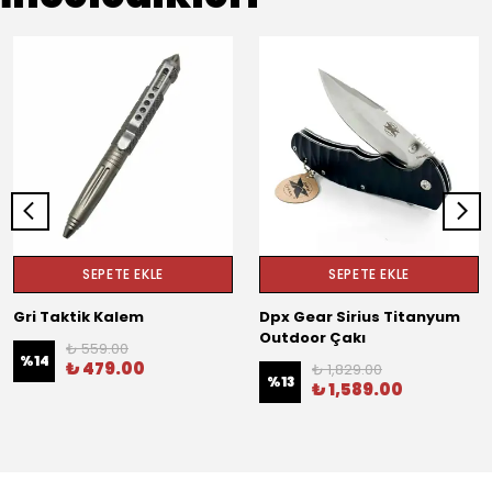
SEPETE EKLE
SEPETE EKLE
Gri Taktik Kalem
Dpx Gear Sirius Titanyum
Outdoor Çakı
₺ 559.00
%
14
₺ 479.00
₺ 1,829.00
%
13
₺ 1,589.00