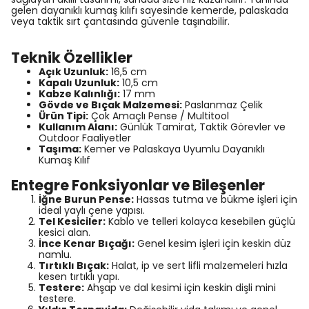
gelen dayanıklı kumaş kılıfı sayesinde kemerde, palaskada
veya taktik sırt çantasında güvenle taşınabilir.
Teknik Özellikler
Açık Uzunluk:
16,5 cm
Kapalı Uzunluk:
10,5 cm
Kabze Kalınlığı:
17 mm
Gövde ve Bıçak Malzemesi:
Paslanmaz Çelik
Ürün Tipi:
Çok Amaçlı Pense / Multitool
Kullanım Alanı:
Günlük Tamirat, Taktik Görevler ve
Outdoor Faaliyetler
Taşıma:
Kemer ve Palaskaya Uyumlu Dayanıklı
Kumaş Kılıf
Entegre Fonksiyonlar ve Bileşenler
İğne Burun Pense:
Hassas tutma ve bükme işleri için
ideal yaylı çene yapısı.
Tel Kesiciler:
Kablo ve telleri kolayca kesebilen güçlü
kesici alan.
İnce Kenar Bıçağı:
Genel kesim işleri için keskin düz
namlu.
Tırtıklı Bıçak:
Halat, ip ve sert lifli malzemeleri hızla
kesen tırtıklı yapı.
Testere:
Ahşap ve dal kesimi için keskin dişli mini
testere.