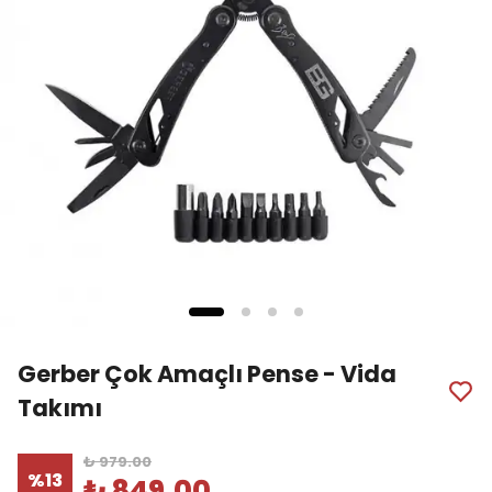
Gerber Çok Amaçlı Pense - Vida
Takımı
₺ 979.00
%
13
₺ 849.00