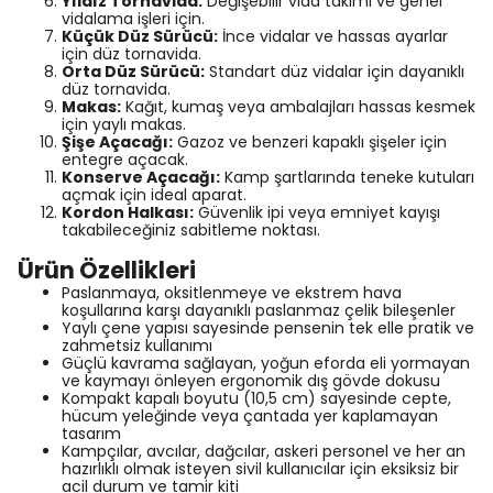
Yıldız Tornavida:
Değişebilir vida takımı ve genel
vidalama işleri için.
Küçük Düz Sürücü:
İnce vidalar ve hassas ayarlar
için düz tornavida.
Orta Düz Sürücü:
Standart düz vidalar için dayanıklı
düz tornavida.
Makas:
Kağıt, kumaş veya ambalajları hassas kesmek
için yaylı makas.
Şişe Açacağı:
Gazoz ve benzeri kapaklı şişeler için
entegre açacak.
Konserve Açacağı:
Kamp şartlarında teneke kutuları
açmak için ideal aparat.
Kordon Halkası:
Güvenlik ipi veya emniyet kayışı
takabileceğiniz sabitleme noktası.
Ürün Özellikleri
Paslanmaya, oksitlenmeye ve ekstrem hava
koşullarına karşı dayanıklı paslanmaz çelik bileşenler
Yaylı çene yapısı sayesinde pensenin tek elle pratik ve
zahmetsiz kullanımı
Güçlü kavrama sağlayan, yoğun eforda eli yormayan
ve kaymayı önleyen ergonomik dış gövde dokusu
Kompakt kapalı boyutu (10,5 cm) sayesinde cepte,
hücum yeleğinde veya çantada yer kaplamayan
tasarım
Kampçılar, avcılar, dağcılar, askeri personel ve her an
hazırlıklı olmak isteyen sivil kullanıcılar için eksiksiz bir
acil durum ve tamir kiti