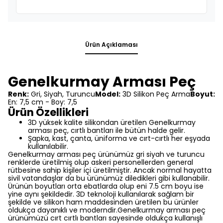
Ürün Açıklaması
Genelkurmay Arması Peç
Renk:
Gri, Siyah, Turuncu
Model:
3D Silikon Peç Arma
Boyut:
En: 7,5 cm - Boy: 7,5
Ürün Özellikleri
3D yüksek kalite silikondan üretilen Genelkurmay
arması peç, cırtlı bantları ile bütün halde gelir.
Şapka, kast, çanta, üniforma ve cırt-cırtlı her eşyada
kullanılabilir.
Genelkurmay arması peç ürünümüz gri siyah ve turuncu
renklerde üretilmiş olup askeri personellerden general
rütbesine sahip kişiler içi üretilmiştir. Ancak normal hayatta
sivil vatandaşlar da bu ürünümüz diledikleri gibi kullanabilir.
Ürünün boyutları orta ebatlarda olup eni 7.5 cm boyu ise
yine aynı şekildedir. 3D teknoloji kullanılarak sağlam bir
şekilde ve silikon ham maddesinden üretilen bu ürünler
oldukça dayanıklı ve moderndir.
Genelkurmay arması peç
ürünümüzü cırt cırtlı bantları sayesinde oldukça kullanışlı