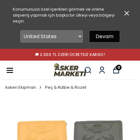
Konumunuza özel içerikleri görmek ve online
alışveriş yapmak için başka bir ülkeyi veya bölgeyi
seçin.
Devam
🚚 2.000 TL ÜZERI ÜCRETSIZ KARGO!
0
Askeri Ekipman
Peç & Rütbe & Rozet