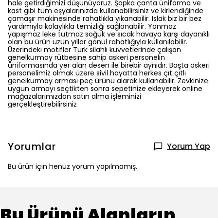
hale getirdiğimizi düşünüyoruz. Şapka çanta üniforma ve
kast gibi tüm eşyalarınızda kullanabilirsiniz ve kirlendiğinde
çamaşır makinesinde rahatlıkla yıkanabilir. Islak biz bir bez
yardımıyla kolaylıkla temizliği sağlanabilir. Yanmaz
yapışmaz leke tutmaz soğuk ve sıcak havaya karşı dayanıklı
olan bu ürün uzun yıllar gönül rahatlığıyla kullanılabilir.
Üzerindeki motifler Türk silahlı kuvvetlerinde çalışan
genelkurmay rütbesine sahip askeri personelin
üniformasında yer alan desen ile birebir aynıdır. Başta askeri
personelimiz olmak üzere sivil hayatta herkes çıt çıtlı
genelkurmay arması peç ürünü alarak kullanabilir. Zevkinize
uygun armayı seçtikten sonra sepetinize ekleyerek online
mağazalarımızdan satın alma işleminizi
gerçekleştirebilirsiniz
Yorumlar
Yorum Yap
Bu ürün için henüz yorum yapılmamış.
Bu Ürünü Alanların