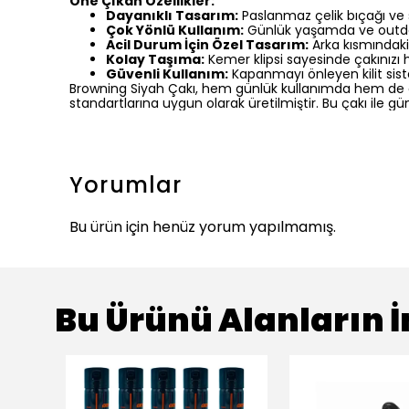
Öne Çıkan Özellikler:
Dayanıklı Tasarım:
Paslanmaz çelik bıçağı ve s
Çok Yönlü Kullanım:
Günlük yaşamda ve outdoor
Acil Durum İçin Özel Tasarım:
Arka kısmındaki 
Kolay Taşıma:
Kemer klipsi sayesinde çakınızı h
Güvenli Kullanım:
Kapanmayı önleyen kilit siste
Browning Siyah Çakı, hem günlük kullanımda hem de out
standartlarına uygun olarak üretilmiştir. Bu çakı ile gü
Yorumlar
Bu ürün için henüz yorum yapılmamış.
Bu Ürünü Alanların İ