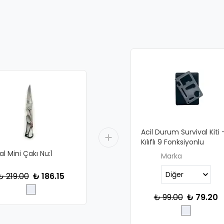
Acil Durum Survival Kiti 
Kılıflı 9 Fonksiyonlu
l Mini Çakı Nu:1
Marka
₺ 219.00
₺ 186.15
₺ 99.00
₺ 79.20