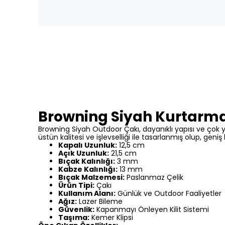
Browning Siyah Kurtarma
Browning Siyah Outdoor Çakı, dayanıklı yapısı ve çok 
üstün kalitesi ve işlevselliği ile tasarlanmış olup, gen
Kapalı Uzunluk:
12,5 cm
Açık Uzunluk:
21,5 cm
Bıçak Kalınlığı:
3 mm
Kabze Kalınlığı:
13 mm
Bıçak Malzemesi:
Paslanmaz Çelik
Ürün Tipi:
Çakı
Kullanım Alanı:
Günlük ve Outdoor Faaliyetler
Ağız:
Lazer Bileme
Güvenlik:
Kapanmayı Önleyen Kilit Sistemi
Taşıma:
Kemer Klipsi