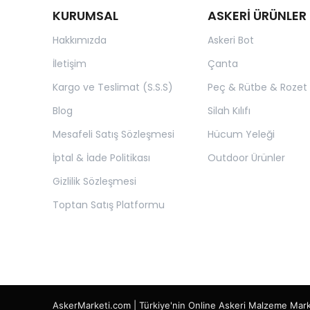
KURUMSAL
ASKERİ ÜRÜNLER
Hakkımızda
Askeri Bot
İletişim
Çanta
Kargo ve Teslimat (S.S.S)
Peç & Rütbe & Rozet
Blog
Silah Kılıfı
Mesafeli Satış Sözleşmesi
Hücum Yeleği
İptal & İade Politikası
Outdoor Ürünler
Gizlilik Sözleşmesi
Toptan Satış Platformu
AskerMarketi.com | Türkiye'nin Online Askeri Malzeme Mar