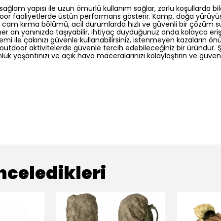
ağlam yapısı ile uzun ömürlü kullanım sağlar, zorlu koşullarda bi
 faaliyetlerde üstün performans gösterir. Kamp, doğa yürüyüşü v
cam kırma bölümü, acil durumlarda hızlı ve güvenli bir çözüm suna
er an yanınızda taşıyabilir, ihtiyaç duyduğunuz anda kolayca erişeb
mi ile çakınızı güvenle kullanabilirsiniz, istenmeyen kazaların ön
door aktivitelerde güvenle tercih edebileceğiniz bir üründür. Şık
nlük yaşantınızı ve açık hava maceralarınızı kolaylaştırın ve güvenli
nceledikleri