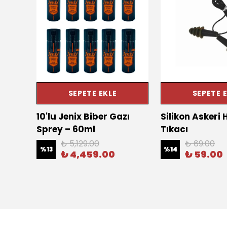
SEPETE EKLE
SEPETE 
zı
10'lu Jenix Biber Gazı
Silikon Askeri 
Sprey – 60ml
Tıkacı
₺ 5,129.00
₺ 69.00
%
13
%
14
₺ 4,459.00
₺ 59.00