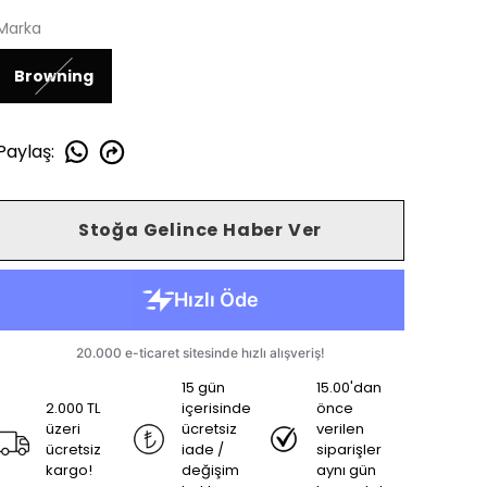
Marka
Browning
Paylaş
:
Stoğa Gelince Haber Ver
15 gün
15.00'dan
2.000 TL
içerisinde
önce
üzeri
ücretsiz
verilen
ücretsiz
iade /
siparişler
kargo!
değişim
aynı gün