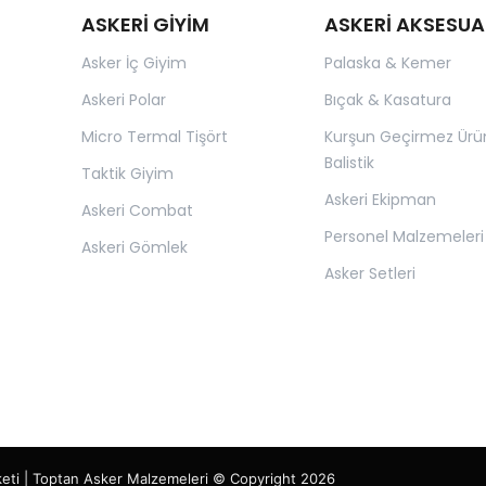
ASKERİ GİYİM
ASKERİ AKSESUA
Asker İç Giyim
Palaska & Kemer
Askeri Polar
Bıçak & Kasatura
Micro Termal Tişört
Kurşun Geçirmez Ürü
Balistik
Taktik Giyim
Askeri Ekipman
Askeri Combat
Personel Malzemeleri
Askeri Gömlek
Asker Setleri
keti | Toptan Asker Malzemeleri © Copyright 2026