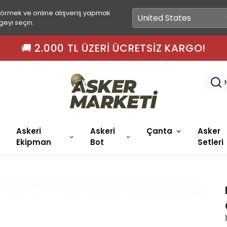
görmek ve online alışveriş yapmak
geyi seçin.
🚚 2.000 TL ÜZERI ÜCRETSIZ KARGO!
Askeri
Askeri
Çanta
Asker
Ekipman
Bot
Setleri