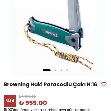
Browning Haki Paracodlu Çakı N:16
₺ 1,109.00
%
14
₺ 959.00
15.00'dan önce verilen siparişler aynı gün kargoda!