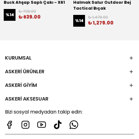
Buck Ahşap Saplı Çakı - X61
Halmak Salur Outdoor Bej
Tactical Bıçak
₺ 739.00
%
14
₺ 639.00
₺ 1,479.00
%
14
₺ 1,279.00
KURUMSAL
ASKERİ ÜRÜNLER
ASKERİ GİYİM
ASKERİ AKSESUAR
Bizi sosyal medyadan takip edin: