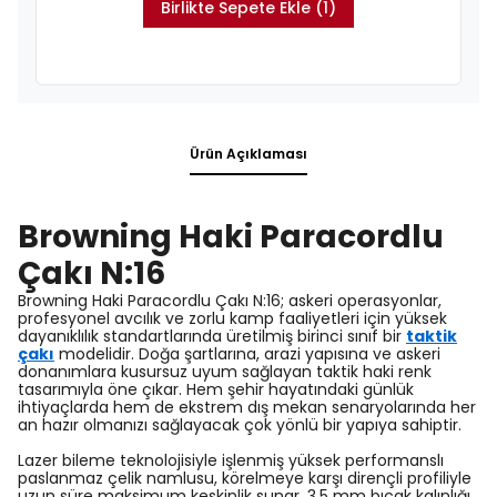
Birlikte Sepete Ekle (1)
Ürün Açıklaması
Browning Haki Paracordlu
Çakı N:16
Browning Haki Paracordlu Çakı N:16; askeri operasyonlar,
profesyonel avcılık ve zorlu kamp faaliyetleri için yüksek
dayanıklılık standartlarında üretilmiş birinci sınıf bir
taktik
çakı
modelidir. Doğa şartlarına, arazi yapısına ve askeri
donanımlara kusursuz uyum sağlayan taktik haki renk
tasarımıyla öne çıkar. Hem şehir hayatındaki günlük
ihtiyaçlarda hem de ekstrem dış mekan senaryolarında her
an hazır olmanızı sağlayacak çok yönlü bir yapıya sahiptir.
Lazer bileme teknolojisiyle işlenmiş yüksek performanslı
paslanmaz çelik namlusu, körelmeye karşı dirençli profiliyle
uzun süre maksimum keskinlik sunar. 3,5 mm bıçak kalınlığı,