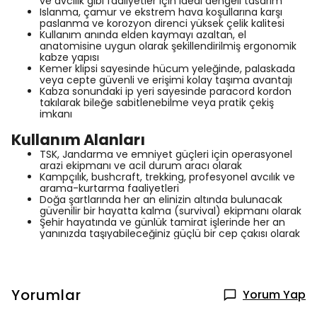
ve avcılık gibi faaliyetler için ideal dengeli tasarım
Islanma, çamur ve ekstrem hava koşullarına karşı
paslanma ve korozyon direnci yüksek çelik kalitesi
Kullanım anında elden kaymayı azaltan, el
anatomisine uygun olarak şekillendirilmiş ergonomik
kabze yapısı
Kemer klipsi sayesinde hücum yeleğinde, palaskada
veya cepte güvenli ve erişimi kolay taşıma avantajı
Kabza sonundaki ip yeri sayesinde paracord kordon
takılarak bileğe sabitlenebilme veya pratik çekiş
imkanı
Kullanım Alanları
TSK, Jandarma ve emniyet güçleri için operasyonel
arazi ekipmanı ve acil durum aracı olarak
Kampçılık, bushcraft, trekking, profesyonel avcılık ve
arama-kurtarma faaliyetleri
Doğa şartlarında her an elinizin altında bulunacak
güvenilir bir hayatta kalma (survival) ekipmanı olarak
Şehir hayatında ve günlük tamirat işlerinde her an
yanınızda taşıyabileceğiniz güçlü bir cep çakısı olarak
Yorumlar
Yorum Yap