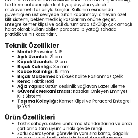
taktik ve outdoor işlerde ihtiyaç duyulan yüksek
mukavemeti fazlasıyla karşılar. Kullanım esnasında
güvenliği en üst seviyede tutan kapanmayı önleyen özel
kilit sistemi, beklenmedik iş kazalarının önüne geçer.
Entegre kemer klipsi ve acil durumlarda sökülüp çok amaçlı
halat olarak kullanılabilen paracord ip yatağı sahada
pratiklik ve hız kazandırır.
Teknik Özellikler
Model:
Browning N:16
Açık Uzunluk:
21 cm
Kapalı Uzunluk:
12 cm
Bıçak Kalınlığı:
3,5 mm
Kabze Kalınlığı:
15 mm
Bıçak Malzemesi:
Yüksek Kalite Paslanmaz Çelik
Renk:
Taktik Haki
Ağız Yapısı:
Üstün Keskinlik Sağlayan Lazer Bileme
Güvenlik Mekanizması:
Kazaları Önleyen Emniyet
Kilit Sistemi
Taşıma Kolaylığı:
Kemer Klipsi ve Paracord Entegreli
İp Yeri
Ürün Özellikleri
Taktik sahaya, askeri üniforma standartlarına ve arazi
şartlarına tam uyumlu haki gövde rengi
Zorlu operasyonel görevlerin yanı sıra kamp, dağcılık