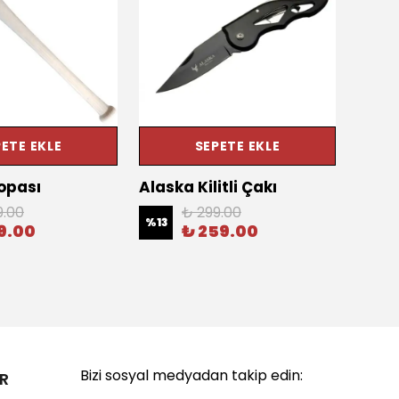
ETE EKLE
SEPETE EKLE
opası
Alaska Kilitli Çakı
CRKT
Çakıs
9.00
₺ 299.00
%
13
9.00
₺ 259.00
%
18
Bizi sosyal medyadan takip edin:
R