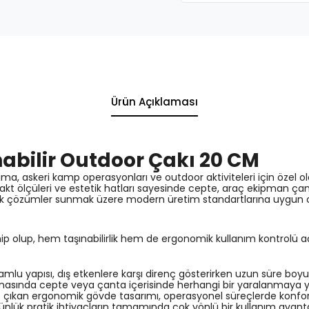
Ürün Açıklaması
abilir Outdoor Çakı 20 CM
taşıma, askeri kamp operasyonları ve outdoor aktiviteleri için özel o
kt ölçüleri ve estetik hatları sayesinde cepte, araç ekipman çan
atik çözümler sunmak üzere modern üretim standartlarına uygun ol
p olup, hem taşınabilirlik hem de ergonomik kullanım kontrolü
n namlu yapısı, dış etkenlere karşı direnç gösterirken uzun süre b
 esnasında cepte veya çanta içerisinde herhangi bir yaralanmaya 
 çıkan ergonomik gövde tasarımı, operasyonel süreçlerde konforlu
e günlük pratik ihtiyaçların tamamında çok yönlü bir kullanım avanta