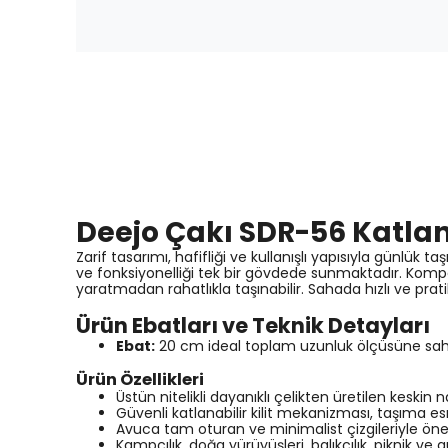
Deejo Çakı SDR-56 Katlan
Zarif tasarımı, hafifliği ve kullanışlı yapısıyla günlük 
ve fonksiyonelliği tek bir gövdede sunmaktadır. Kompa
yaratmadan rahatlıkla taşınabilir. Sahada hızlı ve pr
Ürün Ebatları ve Teknik Detayları
Ebat:
20 cm ideal toplam uzunluk ölçüsüne sahi
Ürün Özellikleri
Üstün nitelikli dayanıklı çelikten üretilen keski
Güvenli katlanabilir kilit mekanizması, taşıma
Avuca tam oturan ve minimalist çizgileriyle öne
Kampçılık, doğa yürüyüşleri, balıkçılık, piknik v