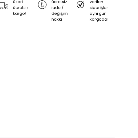
üzeri
ücretsiz
verilen
ücretsiz
iade /
siparişler
kargo!
değişim
aynı gün
hakkı
kargoda!