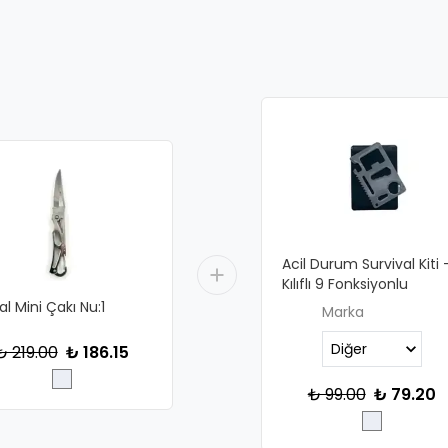
Acil Durum Survival Kiti 
Kılıflı 9 Fonksiyonlu
l Mini Çakı Nu:1
Marka
₺ 219.00
₺ 186.15
₺ 99.00
₺ 79.20