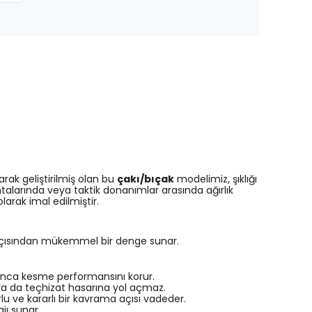
larak geliştirilmiş olan bu
çakı/bıçak
modelimiz, şıklığı
talarında veya taktik donanımlar arasında ağırlık
arak imal edilmiştir.
 açısından mükemmel bir denge sunar.
oyunca kesme performansını korur.
ya da teçhizat hasarına yol açmaz.
 ve kararlı bir kavrama açısı vadeder.
jı sunar.