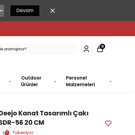
Devam
 15.00'A KADAR SIPARIŞLER AYNI GÜN KARGO
0
Outdoor
Personel
Ürünler
Malzemeleri
Deejo Kanat Tasarımlı Çakı
SDR-56 20 CM
Tükeniyor