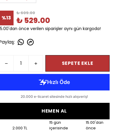
₺ 609.00
%
13
₺ 529.00
15.00'dan önce verilen siparişler aynı gün kargoda!
Paylaş
:
SEPETE EKLE
HEMEN AL
15 gün
15.00'dan
2.000 TL
içerisinde
önce