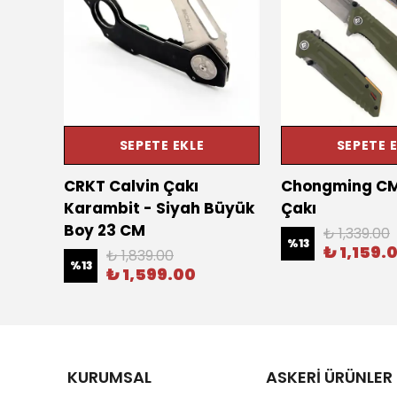
SEPETE EKLE
SEPETE 
CRKT Calvin Çakı
Chongming CM
Karambit - Siyah Büyük
Çakı
Boy 23 CM
₺ 1,339.00
%
13
₺ 1,159.
₺ 1,839.00
%
13
₺ 1,599.00
KURUMSAL
ASKERİ ÜRÜNLER