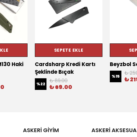
EKLE
SEPETE EKLE
SEP
130 Haki
Cardsharp Kredi Kartı
Beyzbol S
Şeklinde Bıçak
₺ 25
%
15
₺ 21
₺ 89.00
%
22
00
₺ 69.00
ASKERİ GİYİM
ASKERİ AKSESUA