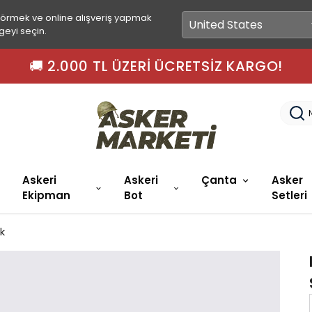
görmek ve online alışveriş yapmak
geyi seçin.
🚀
Askeri
Askeri
Çanta
Asker
Ekipman
Bot
Setleri
k