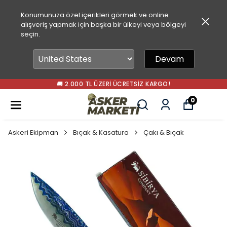
Konumunuza özel içerikleri görmek ve online
alışveriş yapmak için başka bir ülkeyi veya bölgeyi
seçin.
Devam
🚚 2.000 TL ÜZERI ÜCRETSIZ KARGO!
0
Askeri Ekipman
Bıçak & Kasatura
Çakı & Bıçak