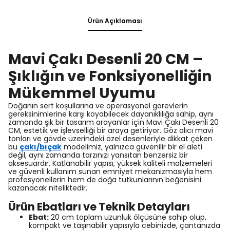
Ürün Açıklaması
Mavi Çakı Desenli 20 CM –
Şıklığın ve Fonksiyonelliğin
Mükemmel Uyumu
Doğanın sert koşullarına ve operasyonel görevlerin
gereksinimlerine karşı koyabilecek dayanıklılığa sahip, aynı
zamanda şık bir tasarım arayanlar için Mavi Çakı Desenli 20
CM, estetik ve işlevselliği bir araya getiriyor. Göz alıcı mavi
tonları ve gövde üzerindeki özel desenleriyle dikkat çeken
bu
çakı/bıçak
modelimiz, yalnızca güvenilir bir el aleti
değil, aynı zamanda tarzınızı yansıtan benzersiz bir
aksesuardır. Katlanabilir yapısı, yüksek kaliteli malzemeleri
ve güvenli kullanım sunan emniyet mekanizmasıyla hem
profesyonellerin hem de doğa tutkunlarının beğenisini
kazanacak niteliktedir.
Ürün Ebatları ve Teknik Detayları
Ebat:
20 cm toplam uzunluk ölçüsüne sahip olup,
kompakt ve taşınabilir yapısıyla cebinizde, çantanızda