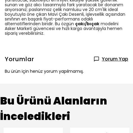
yansıtacak, sabitleyici emniyet kilidiyle yüksek güvenlik
sunan ve göz alıcı tasarımıyla fark yaratacak bir donanım
arıyorsanız; paslanmaz çelik namlusu ve 20 cm'lik ideal
boyutuyla öne çıkan Mavi Çakı Desenli, işlevsellik açısından
sınıfının en başarılı fiyat-performans odaklı
alternatiflerinden biridir. Bu özgün
çakı/bıçak
modelini
Asker Marketi güvencesi ve hızlı kargo avantajıyla hemen
sipariş verebilirsiniz.
Yorumlar
Yorum Yap
Bu ürün için henüz yorum yapılmamış.
Bu Ürünü Alanların
İnceledikleri