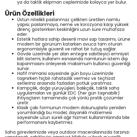
ya da taktik ekipman ceplerinizde kolayca yer bulur.
Ürün Özellikleri
Üstün nitelikli paslanmaz çelikten üretilen namlu
yapısı; paslanmaya, neme ve korozyona karşı yüksek
direnç gösterirken keskinliğini uzun süre muhafaza
eder.
Estetik hatlara sahip desenli mavi sap tasarımı, ürüne
modern bir görünüm katarken avuca tam oturan
ergonomisiyle güvenli ve rahat bir tutuş sağlar.
Gövde üzerinde yer alan entegre sabitleyici emniyet
kilit sistemi, kullanım esnasında namlunun istem dışı
kapanmasını önleyerek maksimum kullanıcı güvenliği
sunar.
Hafif mimarisi sayesinde gün boyu üzerinizde
taşınırken hiçbir rahatsızlık vermez ve teçhizat
setleriniz arasında fazladan potluk yaratmaz.
Kampçılık, doğa yürüyüşleri, balıkçılık, taktik saha
uygulamaları ve günlük EDC (her gün taşınabilir)
ihtiyaçların tamamında çok yönlü pratik çözümler
üretir.
Klasik çakı formunun modern dokunuşlarla yeniden
yorumlandığı bu model, dayanıklı malzemesi
sayesinde uzun süreli ağır hizmet kullanımlarında bile
performansını kaybetmez.
Saha görevlerinizde veya outdoor maceralarınızda tarzınızı