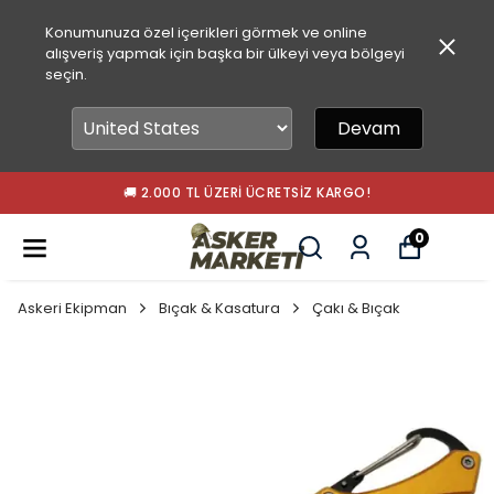
Konumunuza özel içerikleri görmek ve online
alışveriş yapmak için başka bir ülkeyi veya bölgeyi
seçin.
Devam
🚚 2.000 TL ÜZERI ÜCRETSIZ KARGO!
0
Askeri Ekipman
Bıçak & Kasatura
Çakı & Bıçak