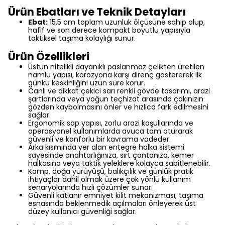
Ürün Ebatları ve Teknik Detayları
Ebat:
15,
5 cm toplam uzunluk ölçüsüne sahip olup,
hafif ve son derece kompakt boyutlu yapısıyla
taktiksel taşıma kolaylığı sunur.
Ürün Özellikleri
Üstün nitelikli dayanıklı paslanmaz çelikten üretilen
namlu yapısı,
korozyona karşı direnç göstererek ilk
günkü keskinliğini uzun süre korur.
Canlı ve dikkat çekici sarı renkli gövde tasarımı,
arazi
şartlarında veya yoğun teçhizat arasında çakınızın
gözden kaybolmasını önler ve hızlıca fark edilmesini
sağlar.
Ergonomik sap yapısı,
zorlu arazi koşullarında ve
operasyonel kullanımlarda avuca tam oturarak
güvenli ve konforlu bir kavrama vadeder.
Arka kısmında yer alan entegre halka sistemi
sayesinde anahtarlığınıza,
sırt çantanıza,
kemer
halkasına veya taktik yeleklere kolayca sabitlenebilir.
Kamp,
doğa yürüyüşü,
balıkçılık ve günlük pratik
ihtiyaçlar dahil olmak üzere çok yönlü kullanım
senaryolarında hızlı çözümler sunar.
Güvenli katlanır emniyet kilit mekanizması,
taşıma
esnasında beklenmedik açılmaları önleyerek üst
düzey kullanıcı güvenliği sağlar.