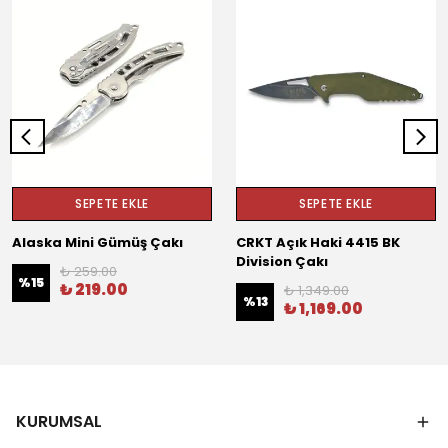
SEPETE EKLE
SEPETE EKLE
Alaska Mini Gümüş Çakı
CRKT Açık Haki 4415 BK
Division Çakı
₺ 259.00
%
15
₺ 219.00
₺ 1,349.00
%
13
₺ 1,169.00
KURUMSAL