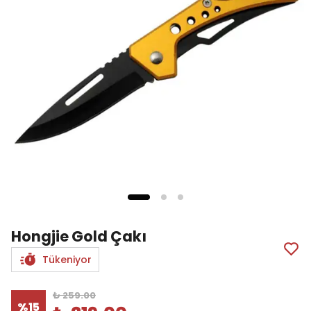
Hongjie Gold Çakı
Tükeniyor
₺ 259.00
%
15