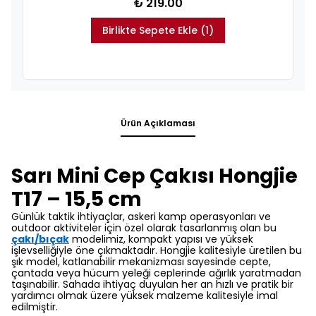
₺ 219.00
Birlikte Sepete Ekle (1)
Ürün Açıklaması
Sarı Mini Cep Çakısı Hongjie
T17 – 15,5 cm
Günlük taktik ihtiyaçlar,
askeri kamp operasyonları ve
outdoor aktiviteler için özel olarak tasarlanmış olan bu
çakı/bıçak
modelimiz,
kompakt yapısı ve yüksek
işlevselliğiyle öne çıkmaktadır.
Hongjie kalitesiyle üretilen bu
şık model,
katlanabilir mekanizması sayesinde cepte,
çantada veya hücum yeleği ceplerinde ağırlık yaratmadan
taşınabilir.
Sahada ihtiyaç duyulan her an hızlı ve pratik bir
yardımcı olmak üzere yüksek malzeme kalitesiyle imal
edilmiştir.