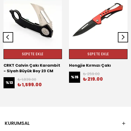
SEPETE EKLE
SEPETE EKLE
CRKT Calvin Çakı Karambit
Hongjie Kırmızı Çakı
- Siyah Büyük Boy 23 CM
₺ 259.00
%
15
₺ 219.00
₺ 1,839.00
%
13
₺ 1,599.00
KURUMSAL