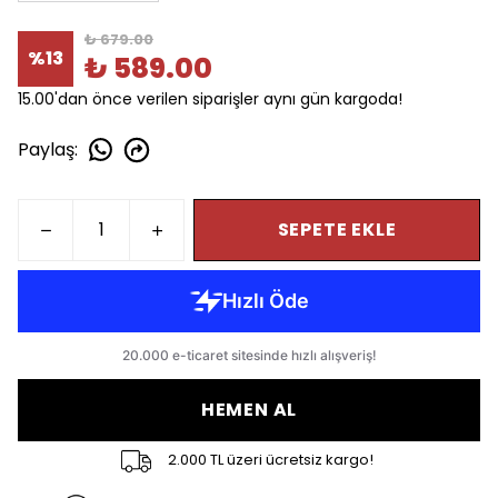
₺ 679.00
%
13
₺ 589.00
15.00'dan önce verilen siparişler aynı gün kargoda!
Paylaş
:
SEPETE EKLE
HEMEN AL
2.000 TL üzeri ücretsiz kargo!