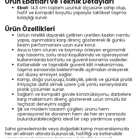
Ürün Ebatları ve Teknik Detayları
Ebat:
14,5 cm toplam uzunluk ölçüsüne sahip olup,
hafif ve kompakt boyutlu yapısıyla taktiksel taşıma
kolaylığı sunar.
Ürün Özellikleri
Üstün nitelikli dayanıklı çelikten üretilen keskin namlu
yapısı, aşınmalara karşı direnç göstererek ilk günkü
kesim performansını uzun süre korur.
Avuca tam oturan ve kaymayı önleyen ergonomik
sap tasarımı, zorlu arazi koşullarında ve operasyonel
kullanımlarda konforlu ve güvenli kavrama vadeder.
Katlanabilir ve taşınabilir güvenli kilit mekanizması,
taşıma esnasında beklenmedik açılmaları önleyerek
üst düzey emniyet sağlar.
Kamp, doğa yürüyüşü, balıkçılık, piknik ve günlük pratik
ihtiyaçlar dahil olmak üzere çok yönlü senaryolarda
pratik çözümler sunar.
Sağlam ve kompakt gövde konstrüksiyonu, darbelere
karşı maksimum direnç göstererek uzun ömürlü bir
teçhizat deneyimi sağlar.
Şık ve modern tasarım çizgileri, ürünü hem
operasyonel bir donanım hem de her an yanınızda
bulundurabileceğiniz ideal bir cep yardımcısı yapar.
Saha görevlerinizde veya doğadaki kamp maceralarınızda
her an elinizin altında bulunacak, hafifliği ve katlanabilir