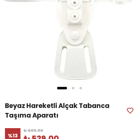
Beyaz Hareketli Alçak Tabanca
Taşıma Aparatı
₺ 609.00
%
13
₺ 529.00