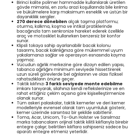
Birinci kalite polimer hammadde kullanılarak üretilen
gövde mimarisi, en zorlu arazi koşullarında bile kırılma
ve bükülmelere karşı maksimum esneklik ve üstün bir
dayanıklılık sergiler.
270 derece dönebilen
alçak taşıma platformu;
oturma, kalkma, koşma ve intikal pratiklerinde
bacağınızla tam senkronize hareket ederek özellikle
araç ve motosiklet kullanırken benzersiz bir konfor
sunar.
Klipsli tokaya sahip ayarlanabilir bacak kolonu
tasarımı, bacak kalınlığınıza göre mükemmel uyum
yakalamanızı sağlar ve operasyon esnasında kayma
yapmaz.
Vücudun ağırlık merkezine göre dizayn edilen yapısı,
tabanca ağırlığını minimum seviyede hissettirerek
uzun süreli görevlerde bel ağrılarının ve olası fiziksel
rahatsızlıkların önüne geçer.
Taktik kılıfınızı
3 farklı seviyede monte edebilme
imkanı tanıyarak, silahınızı kendi reflekslerinize ve en
rahat ettiğiniz çekim açısına göre kişiselleştirmenize
olanak sunar.
Tüm askeri palaskalar, taktik kemerler ve deri kemer
modelleriyle evrensel olarak tam uyumluluk gösterir,
kemer üzerinde sarsıntısız bir şekilde sabitlenir.
Toma, Acar, Unicorn, To-Gun Holster ve Sarsılmaz
marka tabancaların orijinal taktik kilitli kılıflarıyla birebir
entegre çalışır; belirtilen kılıflara sahipseniz sadece bu
aparatı entegre etmeniz yeterlidir.