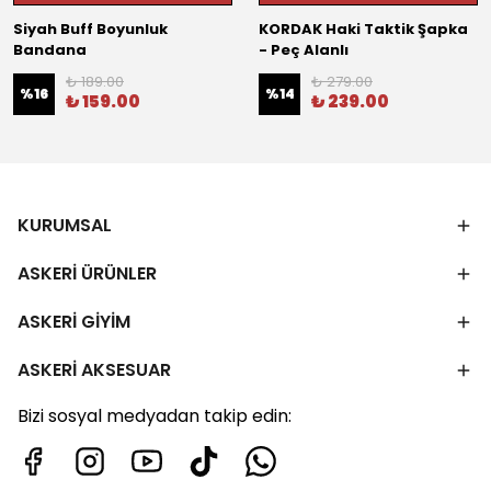
Siyah Buff Boyunluk
KORDAK Haki Taktik Şapka
Bandana
- Peç Alanlı
₺ 189.00
₺ 279.00
%
16
%
14
₺ 159.00
₺ 239.00
KURUMSAL
ASKERİ ÜRÜNLER
ASKERİ GİYİM
ASKERİ AKSESUAR
Bizi sosyal medyadan takip edin: