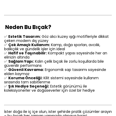
Neden Bu Bıçak?
✅
Estetik Tasarım:
Göz alıcı kuzey ışığı motifleriyle dikkat
çeken modern dış yüzey
✅
Çok Amaçlı Kullanım:
Kamp, doğa sporları, avcılık,
balıkçılık ve gündelik işler için ideal
✅
Hafif ve Taşınabilir:
Kompakt yapısı sayesinde her an
elinizin altında
✅
Sağlam Yapı:
Kalın çelik bıçak ile zorlu koşullarda bile
güvenilir performans
✅
Güvenli Kavrama:
Ergonomik sap tasarımı sayesinde
elden kaymaz
✅
Koruma Önceliği:
Kilit sistemi sayesinde kullanım
sırasında tam sabitlenme
✅
Şık Hediye Seçeneği:
Estetik görünümü ile
koleksiyonerler ve doğaseverler için özel bir hediye
İster doğa ile iç içe olun, ister şehirde pratik çözümler arayın
– bu bıçak her zaman yanınızda olmaya hazır!