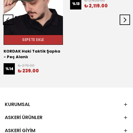
₺ 2,439.00
%
13
₺ 2,119.00
SEPETE EKLE
KORDAK Haki Taktik Şapka
- Peç Alanlı
₺ 279.00
%
14
₺ 239.00
KURUMSAL
ASKERİ ÜRÜNLER
ASKERİ GİYİM