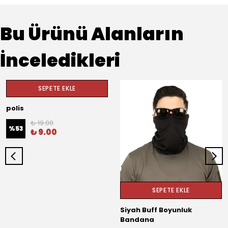
Bu Ürünü Alanların
İnceledikleri
SEPETE EKLE
polis
₺ 19.00
%
53
₺ 9.00
SEPETE EKLE
Siyah Buff Boyunluk
Bandana