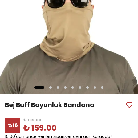
Bej Buff Boyunluk Bandana
₺ 189.00
%
16
₺ 159.00
15.00'dan önce verilen siparişler aynı gün kargoda!