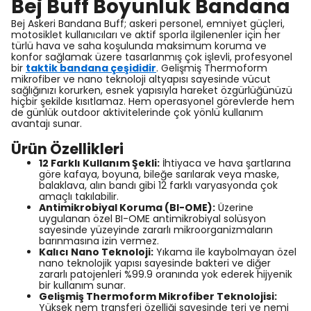
Bej Buff Boyunluk Bandana
Bej Askeri Bandana Buff; askeri personel, emniyet güçleri,
motosiklet kullanıcıları ve aktif sporla ilgilenenler için her
türlü hava ve saha koşulunda maksimum koruma ve
konfor sağlamak üzere tasarlanmış çok işlevli, profesyonel
bir
taktik bandana çeşididir
. Gelişmiş Thermoform
mikrofiber ve nano teknoloji altyapısı sayesinde vücut
sağlığınızı korurken, esnek yapısıyla hareket özgürlüğünüzü
hiçbir şekilde kısıtlamaz. Hem operasyonel görevlerde hem
de günlük outdoor aktivitelerinde çok yönlü kullanım
avantajı sunar.
Ürün Özellikleri
12 Farklı Kullanım Şekli:
İhtiyaca ve hava şartlarına
göre kafaya, boyuna, bileğe sarılarak veya maske,
balaklava, alın bandı gibi 12 farklı varyasyonda çok
amaçlı takılabilir.
Antimikrobiyal Koruma (BI-OME):
Üzerine
uygulanan özel BI-OME antimikrobiyal solüsyon
sayesinde yüzeyinde zararlı mikroorganizmaların
barınmasına izin vermez.
Kalıcı Nano Teknoloji:
Yıkama ile kaybolmayan özel
nano teknolojik yapısı sayesinde bakteri ve diğer
zararlı patojenleri %99.9 oranında yok ederek hijyenik
bir kullanım sunar.
Gelişmiş Thermoform Mikrofiber Teknolojisi:
Yüksek nem transferi özelliği sayesinde teri ve nemi