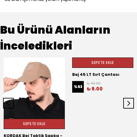
Bu Ürünü Alanların
İnceledikleri
SEPETE EKLE
Bej 45 LT Sırt Çantası
₺ 19.00
%
53
₺ 9.00
SEPETE EKLE
KORDAK Bej Taktik Şapka -