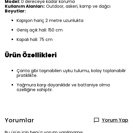
Model:
0 dereceye kadar koruma
Kullanım Alanları:
Outdoor, askeri, kamp ve dağcı
Boyutlar:
Kapişon hariç 2 metre uzunlukta
Geniş açık hali: 150 cm
Kapalı hali: 75 cm
Ürün Özellikleri
Çanta gibi taşınabilen uyku tulumu, kolay toplanabilir
pratiklikte.
Yağmura karşı dayanıklıdır ve battaniye olma
özelliğine sahiptir.
Yorumlar
Yorum Yap
Bu ürün için henüz yorum yapılmamış.