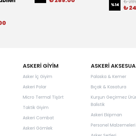
₺ 289.00
abilen
₺ 28
%
14
₺ 2
00
ASKERİ GİYİM
ASKERİ AKSESUA
Asker İç Giyim
Palaska & Kemer
Askeri Polar
Bıçak & Kasatura
Micro Termal Tişört
Kurşun Geçirmez Ürü
Balistik
Taktik Giyim
Askeri Ekipman
Askeri Combat
Personel Malzemeleri
Askeri Gömlek
Asker Setleri