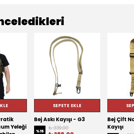
nceledikleri
EKLE
SEPETE EKLE
SEP
ratik
Bej Askı Kayışı - G3
Bej Çift N
cum Yeleği
Kayışı
₺ 339.00
%
15