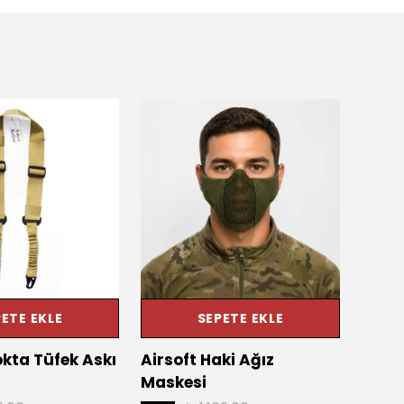
ETE EKLE
SEPETE EKLE
okta Tüfek Askı
Airsoft Haki Ağız
Haki 
Maskesi
Koru