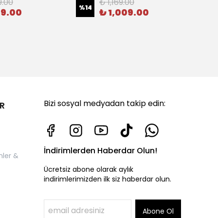
Miğf
9.00
₺ 1,169.00
%
14
49.00
₺ 1,009.00
%
13
Bizi sosyal medyadan takip edin:
R
İndirimlerden Haberdar Olun!
nler &
Ücretsiz abone olarak aylık
indirimlerimizden ilk siz haberdar olun.
Abone Ol