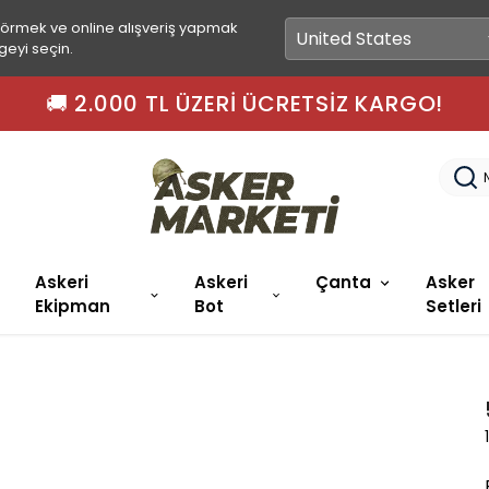
görmek ve online alışveriş yapmak
geyi seçin.
🚀 15.00'A KADAR SIPARIŞLER AYNI GÜN K
Askeri
Askeri
Çanta
Asker
Ekipman
Bot
Setleri