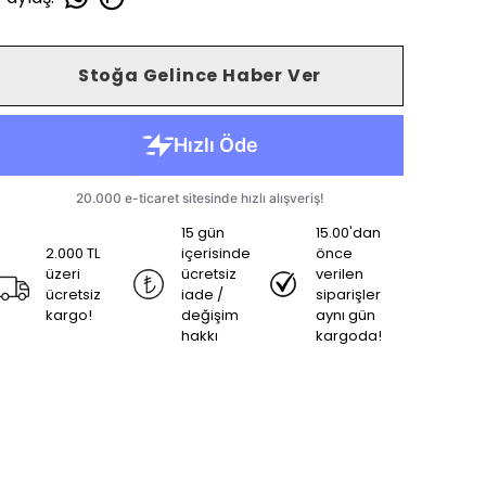
Stoğa Gelince Haber Ver
15 gün
15.00'dan
2.000 TL
içerisinde
önce
üzeri
ücretsiz
verilen
ücretsiz
iade /
siparişler
kargo!
değişim
aynı gün
hakkı
kargoda!