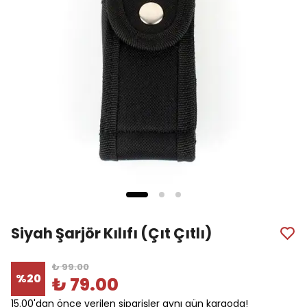
Siyah Şarjör Kılıfı (Çıt Çıtlı)
₺ 99.00
%
20
₺ 79.00
15.00'dan önce verilen siparişler aynı gün kargoda!