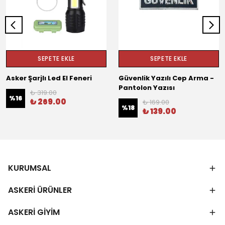
SEPETE EKLE
SEPETE EKLE
Asker Şarjlı Led El Feneri
Güvenlik Yazılı Cep Arma -
Pantolon Yazısı
₺ 319.00
%
16
₺ 269.00
₺ 169.00
%
18
₺ 139.00
KURUMSAL
ASKERİ ÜRÜNLER
ASKERİ GİYİM