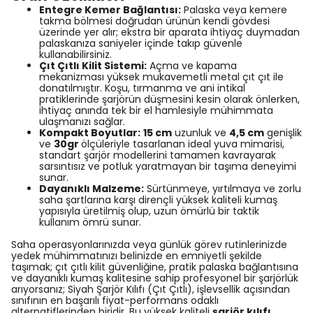
Entegre Kemer Bağlantısı:
Palaska veya kemere
takma bölmesi doğrudan ürünün kendi gövdesi
üzerinde yer alır; ekstra bir aparata ihtiyaç duymadan
palaskanıza saniyeler içinde takıp güvenle
kullanabilirsiniz.
Çıt Çıtlı Kilit Sistemi:
Açma ve kapama
mekanizması yüksek mukavemetli metal çıt çıt ile
donatılmıştır. Koşu, tırmanma ve ani intikal
pratiklerinde şarjörün düşmesini kesin olarak önlerken,
ihtiyaç anında tek bir el hamlesiyle mühimmata
ulaşmanızı sağlar.
Kompakt Boyutlar:
15 cm
uzunluk ve
4,5 cm
genişlik
ve
30gr
ölçüleriyle tasarlanan ideal yuva mimarisi,
standart şarjör modellerini tamamen kavrayarak
sarsıntısız ve potluk yaratmayan bir taşıma deneyimi
sunar.
Dayanıklı Malzeme:
Sürtünmeye, yırtılmaya ve zorlu
saha şartlarına karşı dirençli yüksek kaliteli kumaş
yapısıyla üretilmiş olup, uzun ömürlü bir taktik
kullanım ömrü sunar.
Saha operasyonlarınızda veya günlük görev rutinlerinizde
yedek mühimmatınızı belinizde en emniyetli şekilde
taşımak; çıt çıtlı kilit güvenliğine, pratik palaska bağlantısına
ve dayanıklı kumaş kalitesine sahip profesyonel bir şarjörlük
arıyorsanız; Siyah Şarjör Kılıfı (Çıt Çıtlı), işlevsellik açısından
sınıfının en başarılı fiyat-performans odaklı
alternatiflerinden biridir. Bu yüksek kaliteli
şarjör kılıfı