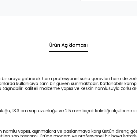
Ürün Açıklaması
i bir araya getirerek hem profesyonel saha görevleri hem de z
nlarda kullanıcıya tam bir güven sunmaktadır. Katlanabilir komp
aşınabilir. Kaliteli malzeme yapısı ve keskin namlusuyla zorlu ara
uğu, 13.3 cm sap uzunluğu ve 2.5 mm bıçak kalınlığı ölçülerine
ilen namlu yapısı, aşınmalara ve paslanmaya karşı üstün direnç gös
len sap tasarımı, ürüne modern ve profesyonel bir hava katark