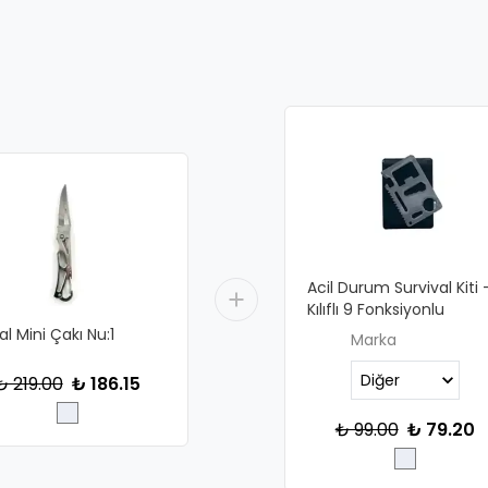
Acil Durum Survival Kiti 
Kılıflı 9 Fonksiyonlu
l Mini Çakı Nu:1
Marka
₺ 219.00
₺ 186.15
₺ 99.00
₺ 79.20