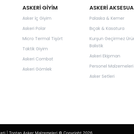
ASKERİ GİYİM
ASKERİ AKSESUA
Asker İç Giyim
Palaska & Kemer
Askeri Polar
Bıçak & Kasatura
Micro Termal Tişört
Kurşun Geçirmez Ürü
Balistik
Taktik Giyim
Askeri Ekipman
Askeri Combat
Personel Malzemeleri
Askeri Gömlek
Asker Setleri
keti | Toptan Asker Malzemeleri © Copyright 2026