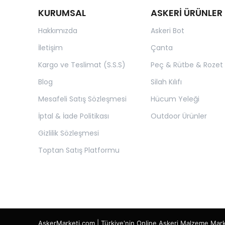
KURUMSAL
ASKERİ ÜRÜNLER
Hakkımızda
Askeri Bot
İletişim
Çanta
Kargo ve Teslimat (S.S.S)
Peç & Rütbe & Rozet
Blog
Silah Kılıfı
Mesafeli Satış Sözleşmesi
Hücum Yeleği
İptal & İade Politikası
Outdoor Ürünler
Gizlilik Sözleşmesi
Toptan Satış Platformu
AskerMarketi.com | Türkiye'nin Online Askeri Malzeme Mar