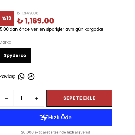
₺ 1,349.00
%
13
₺ 1,169.00
15.00'dan önce verilen siparişler aynı gün kargoda!
Marka
Spyderco
Paylaş
:
SEPETE EKLE