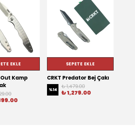
ETE EKLE
SEPETE EKLE
t Out Kamp
CRKT Predator Bej Çakı
Brow
çak
Parac
₺ 1,479.00
%
14
₺ 1,279.00
29.00
%
14
899.00