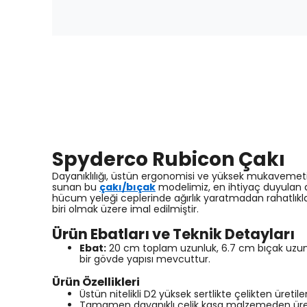
Spyderco Rubicon Çakı
Dayanıklılığı, üstün ergonomisi ve yüksek mukavemet
sunan bu
çakı/bıçak
modelimiz, en ihtiyaç duyulan a
hücum yeleği ceplerinde ağırlık yaratmadan rahatlıkla t
biri olmak üzere imal edilmiştir.
Ürün Ebatları ve Teknik Detayları
Ebat:
20 cm toplam uzunluk, 6.7 cm bıçak uzunl
bir gövde yapısı mevcuttur.
Ürün Özellikleri
Üstün nitelikli D2 yüksek sertlikte çelikten üret
Tamamen dayanıklı çelik kasa malzemeden üreti