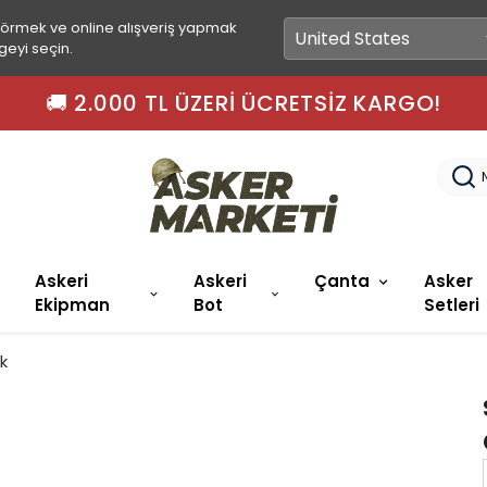
görmek ve online alışveriş yapmak
geyi seçin.
 15.00'A KADAR SIPARIŞLER AYNI GÜN KARGO
Askeri
Askeri
Çanta
Asker
Ekipman
Bot
Setleri
k