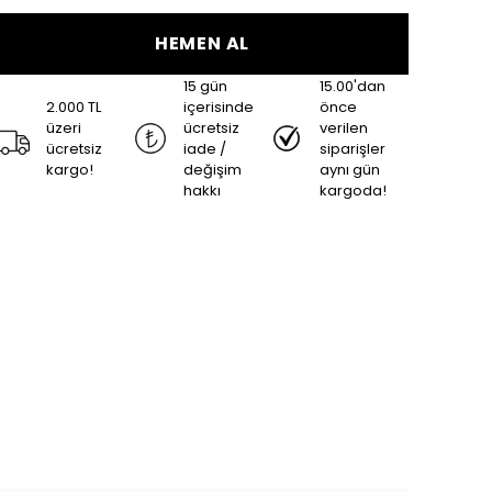
HEMEN AL
15 gün
15.00'dan
2.000 TL
içerisinde
önce
üzeri
ücretsiz
verilen
ücretsiz
iade /
siparişler
kargo!
değişim
aynı gün
hakkı
kargoda!