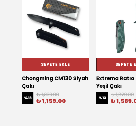
SEPETE EKLE
SEPETE 
ısı
Chongming CM130 Siyah
Extrema Ratıo
p
Çakı
Yeşil Çakı
₺ 1,339.00
₺ 1,829.00
%
13
%
13
₺ 1,159.00
₺ 1,589.