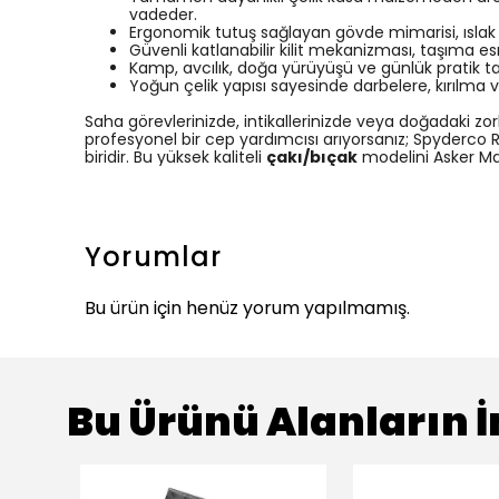
vadeder.
Ergonomik tutuş sağlayan gövde mimarisi, ıslak y
Güvenli katlanabilir kilit mekanizması, taşıma 
Kamp, avcılık, doğa yürüyüşü ve günlük pratik taş
Yoğun çelik yapısı sayesinde darbelere, kırılm
Saha görevlerinizde, intikallerinizde veya doğadaki zo
profesyonel bir cep yardımcısı arıyorsanız; Spyderco Ru
biridir. Bu yüksek kaliteli
çakı/bıçak
modelini Asker Mar
Yorumlar
Bu ürün için henüz yorum yapılmamış.
Bu Ürünü Alanların İ