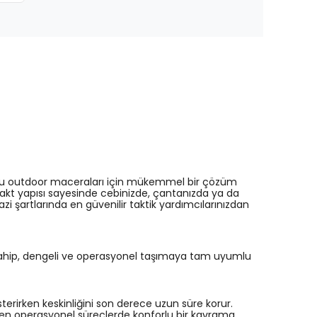
orlu outdoor maceraları için mükemmel bir çözüm
akt yapısı sayesinde cebinizde, çantanızda ya da
zi şartlarında en güvenilir taktik yardımcılarınızdan
 sahip, dengeli ve operasyonel taşımaya tam uyumlu
terirken keskinliğini son derece uzun süre korur.
en operasyonel süreçlerde konforlu bir kavrama