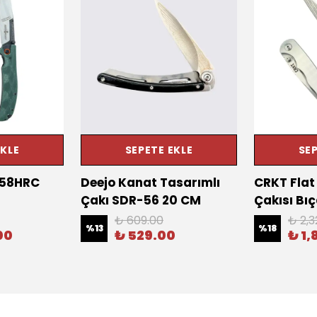
EKLE
SEPETE EKLE
SEP
 58HRC
Deejo Kanat Tasarımlı
CRKT Fla
Çakı SDR-56 20 CM
Çakısı Bı
₺ 609.00
₺ 2,3
%
13
%
18
00
₺ 529.00
₺ 1,