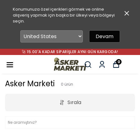
Konumunuza özel içerikleri görmek ve online
alışveriş yapmak için başka bir ülkeyi veya bölgeyi
seçin.
Devam
🚀 15.00'A KADAR SIPARIŞLER AYNI GÜN KARGODA!
0
Asker Marketi
0
ürün
Sırala