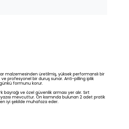
 polar malzemesinden üretilmiş, yüksek performanslı bir
e profesyonel bir duruş sunar. Anti-pilling iplik
k günkü formunu korur.
bayrağı ve özel güvenlik arması yer alır. Sırt
lik yazısı mevcuttur. Ön kısmında bulunan 2 adet pratik
ı en iyi şekilde muhafaza eder.