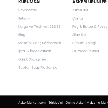
KURUMSAL
ASKERİ ÜRÜNLER
Hakkımızda
Askeri Bot
İletişim
Çanta
Kargo ve Teslimat (S.S.S)
Peç & Rütbe & Rozet
Blog
Silah Kılıfı
Mesafeli Satış Sözleşmesi
Hücum Yeleği
İptal & İade Politikası
Outdoor Ürünler
Gizlilik Sözleşmesi
Toptan Satış Platformu
AskerMarketi.com | Türkiye'nin Online Askeri Malzeme Mar