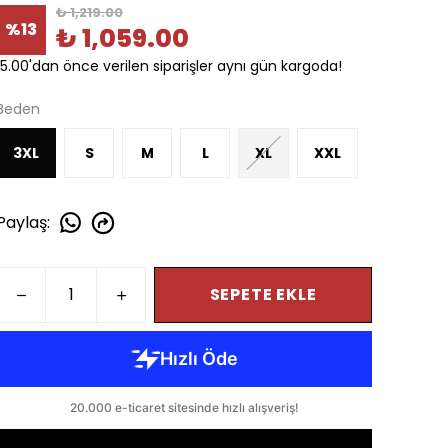
₺ 1,219.00
%
13
₺ 1,059.00
15.00'dan önce verilen siparişler aynı gün kargoda!
Beden
3XL
S
M
L
XL
XXL
Paylaş
:
SEPETE EKLE