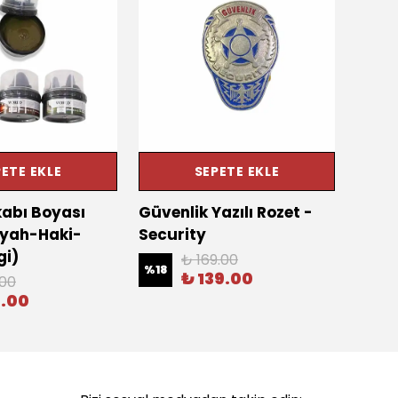
ETE EKLE
SEPETE EKLE
abı Boyası
Güvenlik Yazılı Rozet -
Elekt
iyah-Haki-
Security
%
13
gi)
₺ 169.00
%
18
₺ 139.00
.00
9.00