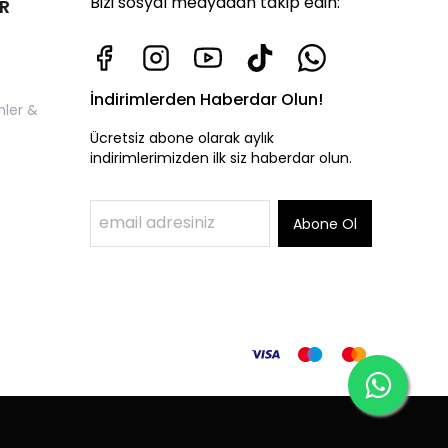
Bizi sosyal medyadan takip edin:
R
İndirimlerden Haberdar Olun!
nler &
Ücretsiz abone olarak aylık
indirimlerimizden ilk siz haberdar olun.
Abone Ol