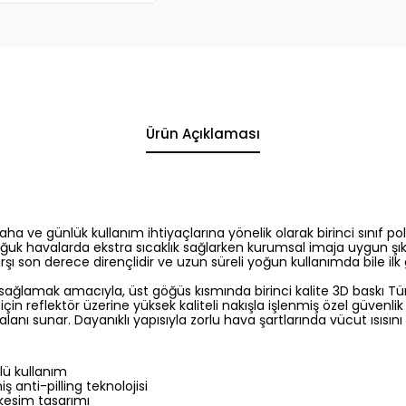
Ürün Açıklaması
 saha ve günlük kullanım ihtiyaçlarına yönelik olarak birinci sınıf
ğuk havalarda ekstra sıcaklık sağlarken kurumsal imaja uygun şık v
ı son derece dirençlidir ve uzun süreli yoğun kullanımda bile il
ğlamak amacıyla, üst göğüs kısmında birinci kalite 3D baskı Türk 
 için reflektör üzerine yüksek kaliteli nakışla işlenmiş özel güven
alanı sunar. Dayanıklı yapısıyla zorlu hava şartlarında vücut ısısın
rlü kullanım
anti-pilling teknolojisi
 kesim tasarımı