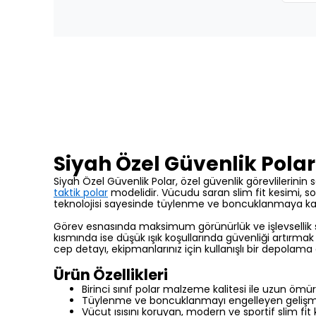
Siyah Özel Güvenlik Polar
Siyah Özel Güvenlik Polar, özel güvenlik görevlilerinin
taktik polar
modelidir. Vücudu saran slim fit kesimi, so
teknolojisi sayesinde tüylenme ve boncuklanmaya karş
Görev esnasında maksimum görünürlük ve işlevsellik sa
kısmında ise düşük ışık koşullarında güvenliği artırmak
cep detayı, ekipmanlarınız için kullanışlı bir depolama 
Ürün Özellikleri
Birinci sınıf polar malzeme kalitesi ile uzun ömü
Tüylenme ve boncuklanmayı engelleyen gelişmiş 
Vücut ısısını koruyan, modern ve sportif slim fit