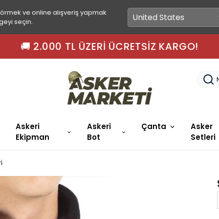
görmek ve online alışveriş yapmak
geyi seçin.
🚀 15.00'A 
Askeri
Askeri
Çanta
Asker
Ekipman
Bot
Setleri
i