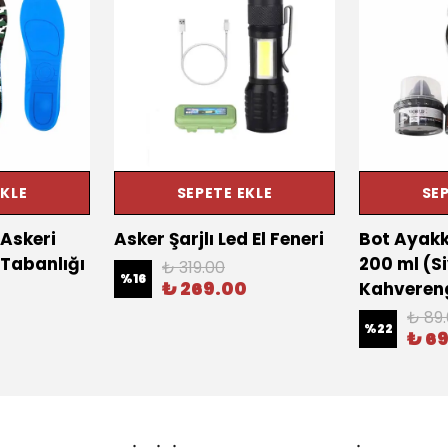
EKLE
SEPETE EKLE
SEP
Askeri
Asker Şarjlı Led El Feneri
Bot Ayakk
 Tabanlığı
200 ml (S
₺ 319.00
%
16
₺ 269.00
Kahveren
₺ 89
%
22
₺ 6