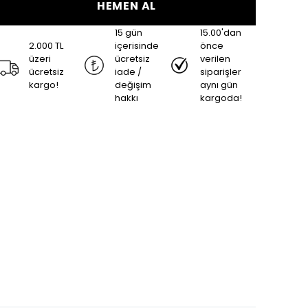
HEMEN AL
15 gün
15.00'dan
2.000 TL
içerisinde
önce
üzeri
ücretsiz
verilen
ücretsiz
iade /
siparişler
kargo!
değişim
aynı gün
hakkı
kargoda!