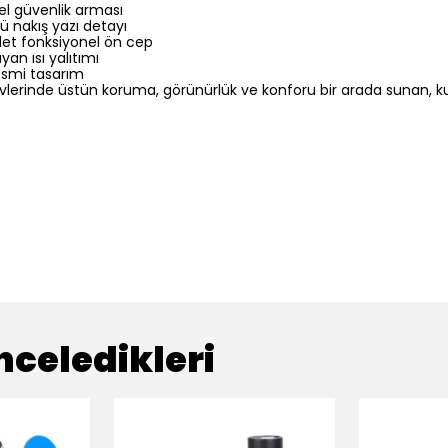
el güvenlik arması
ü nakış yazı detayı
adet fonksiyonel ön cep
an ısı yalıtımı
resmi tasarım
revlerinde üstün koruma, görünürlük ve konforu bir arada sunan,
nceledikleri