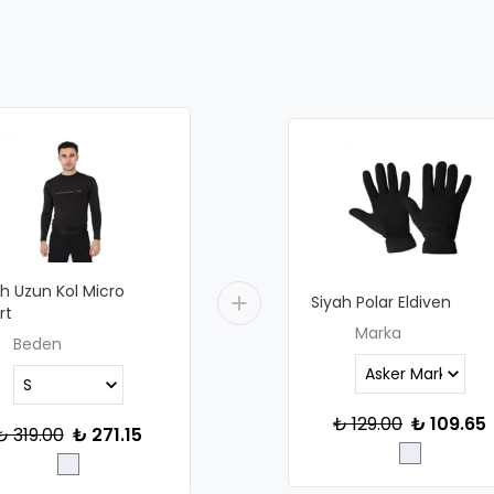
h Uzun Kol Micro
Siyah Polar Eldiven
rt
Marka
Beden
₺ 129.00
₺ 109.65
₺ 319.00
₺ 271.15