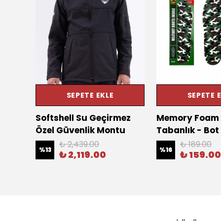
SEPETE EKLE
SEPETE 
öz
Softshell Su Geçirmez
Memory Foam 
ml
Özel Güvenlik Montu
Tabanlık - Bot
₺ 2,439.00
₺ 189.00
%
13
%
16
₺ 2,119.00
₺ 159.00