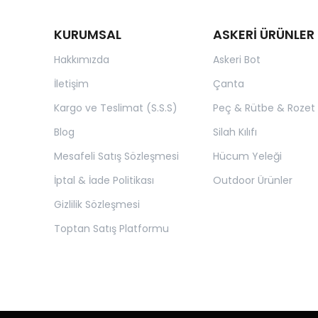
KURUMSAL
ASKERİ ÜRÜNLER
Hakkımızda
Askeri Bot
İletişim
Çanta
Kargo ve Teslimat (S.S.S)
Peç & Rütbe & Rozet
Blog
Silah Kılıfı
Mesafeli Satış Sözleşmesi
Hücum Yeleği
İptal & İade Politikası
Outdoor Ürünler
Gizlilik Sözleşmesi
Toptan Satış Platformu