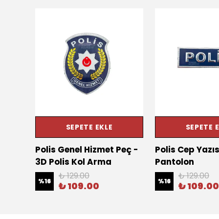
SEPETE EKLE
SEPETE 
rma -
Polis Genel Hizmet Peç -
Polis Cep Yazıs
3D Polis Kol Arma
Pantolon
₺ 129.00
₺ 129.00
%
16
%
16
₺ 109.00
₺ 109.00