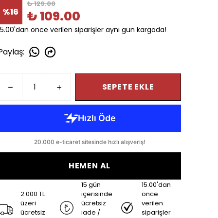
₺ 129.00
%
16
₺ 109.00
15.00'dan önce verilen siparişler aynı gün kargoda!
Paylaş
:
SEPETE EKLE
HEMEN AL
15 gün
15.00'dan
2.000 TL
içerisinde
önce
üzeri
ücretsiz
verilen
ücretsiz
iade /
siparişler