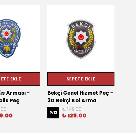
ETE EKLE
SEPETE EKLE
üs Arması -
Bekçi Genel Hizmet Peç –
Özel 
olis Peç
3D Bekçi Kol Arma
Güve
.00
₺ 149.00
%
13
%
16
09.00
₺ 129.00