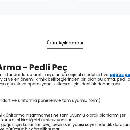
Ürün Açıklaması
Arma - Pedli Peç
 standartlarda üretilmiş olan bu orijinal model sırt ve
göğüs pe
 ve en önemli kimlik belirteçlerinden biri olan bu arma, pedli ar
nin günlük ve operasyonel kullanımı için ideal bir donanımdır.
andart ve üniforma panelleriyle tam uyumlu form)
ik üniforma nizamnamesine tam uyumlu olarak planlanmıştır. Font
rumsal kimliğinizi eksiksiz yansıtır.
e göğüs için kullanılan peç, pedli özel yapısı sayesinde dik dur
pürüzsüz bir görsellik sunar.