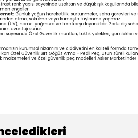
rast renk yapısı sayesinde uzaktan ve düşük ışık koşullarında bile s
amen engeller.
vemet:
Günlük yoğun hareketlilik, sürtünmeler, saha görevleri v
 yerlerinden atma, sökülme veya kumaşta tüylenme yapmaz.
ına (UV), neme, yağmura ve tere karşı dayanıklıdır. Zorlu dış sah
ım avantajı sunar.
ri sayesinde Özel Güvenlik montları, taktik yelekleri, gömlekleri v
ormanızın kurumsal nizamını ve ciddiyetini en kaliteli formda tam
kan Özel Güvenlik Sırt Göğüs Arma - Pedli Peç, uzun süreli kullanı
lik malzemeleri ve özel güvenlik peç modelleri Asker Marketi'nde!
nceledikleri