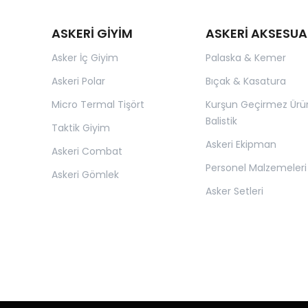
ASKERİ GİYİM
ASKERİ AKSESUA
Asker İç Giyim
Palaska & Kemer
Askeri Polar
Bıçak & Kasatura
Micro Termal Tişört
Kurşun Geçirmez Ürü
Balistik
Taktik Giyim
Askeri Ekipman
Askeri Combat
Personel Malzemeleri
Askeri Gömlek
Asker Setleri