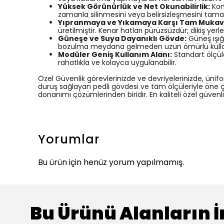
Yüksek Görünürlük ve Net Okunabilirlik:
Kont
zamanla silinmesini veya belirsizleşmesini tam
Yıpranmaya ve Yıkamaya Karşı Tam Muka
üretilmiştir. Kenar hatları pürüzsüzdür; dikiş
Güneşe ve Suya Dayanıklı Gövde:
Güneş ışığ
bozulma meydana gelmeden uzun ömürlü kullan
Modüler Geniş Kullanım Alanı:
Standart ölçüle
rahatlıkla ve kolayca uygulanabilir.
Özel Güvenlik görevlerinizde ve devriyelerinizde, ünif
duruş sağlayan pedli gövdesi ve tam ölçüleriyle öne çı
donanımı çözümlerinden biridir. En kaliteli özel güven
Yorumlar
Bu ürün için henüz yorum yapılmamış.
Bu Ürünü Alanların İ