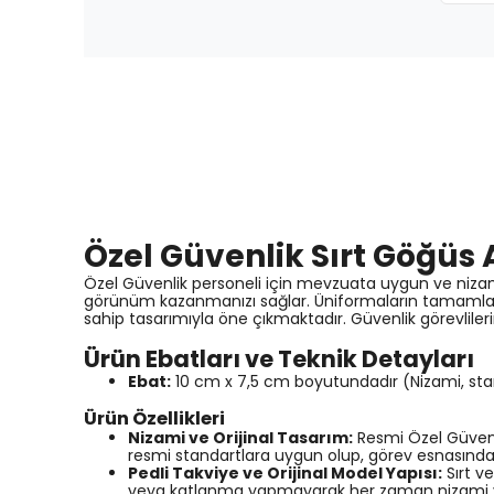
Özel Güvenlik Sırt Göğüs 
Özel Güvenlik personeli için mevzuata uygun ve nizami
görünüm kazanmanızı sağlar. Üniformaların tamamlayıcı
sahip tasarımıyla öne çıkmaktadır. Güvenlik görevlileri
Ürün Ebatları ve Teknik Detayları
Ebat:
10 cm x 7,5 cm boyutundadır (Nizami, st
Ürün Özellikleri
Nizami ve Orijinal Tasarım:
Resmi Özel Güvenl
resmi standartlara uygun olup, görev esnasında ku
Pedli Takviye ve Orijinal Model Yapısı:
Sırt v
veya katlanma yapmayarak her zaman nizami ve 