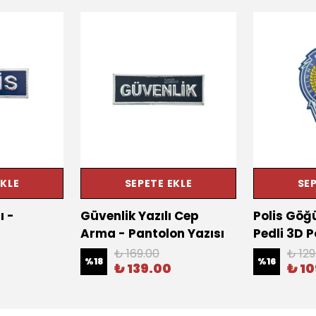
EKLE
SEPETE EKLE
SEP
ı -
Güvenlik Yazılı Cep
Polis Göğ
Arma - Pantolon Yazısı
Pedli 3D P
₺ 169.00
₺ 129
%
18
%
16
₺ 139.00
₺ 1