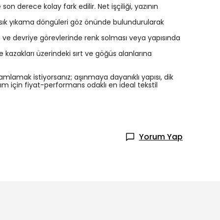
on derece kolay fark edilir. Net işçiliği, yazının
e sık yıkama döngüleri göz önünde bulundurularak
a ve devriye görevlerinde renk solması veya yapısında
e kazakları üzerindeki sırt ve göğüs alanlarına
amlamak istiyorsanız; aşınmaya dayanıklı yapısı, dik
m için fiyat-performans odaklı en ideal tekstil
Yorum Yap