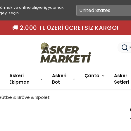
görmek ve online alışveriş yapmak
geyi seçin.
🚀
Askeri
Askeri
Çanta
Asker
Ekipman
Bot
Setleri
 Rütbe & Bröve & Spolet