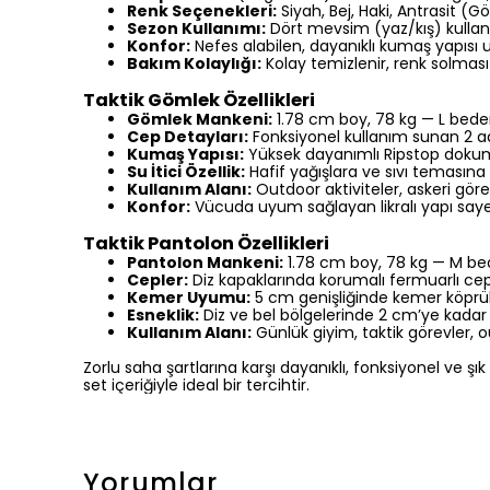
Renk Seçenekleri:
Siyah,
Bej,
Haki,
Antrasit (Gö
Sezon Kullanımı:
Dört mevsim (yaz/kış) kulla
Konfor:
Nefes alabilen,
dayanıklı kumaş yapısı 
Bakım Kolaylığı:
Kolay temizlenir,
renk solmas
Taktik Gömlek Özellikleri
Gömlek Mankeni:
1.
78 cm boy,
78 kg — L bed
Cep Detayları:
Fonksiyonel kullanım sunan 2 ad
Kumaş Yapısı:
Yüksek dayanımlı Ripstop dok
Su İtici Özellik:
Hafif yağışlara ve sıvı temasına
Kullanım Alanı:
Outdoor aktiviteler, askeri göre
Konfor:
Vücuda uyum sağlayan likralı yapı sayes
Taktik Pantolon Özellikleri
Pantolon Mankeni:
1.78 cm boy, 78 kg — M b
Cepler:
Diz kapaklarında korumalı fermuarlı cep
Kemer Uyumu:
5 cm genişliğinde kemer köprül
Esneklik:
Diz ve bel bölgelerinde 2 cm’ye kadar
Kullanım Alanı:
Günlük giyim, taktik görevler, o
Zorlu saha şartlarına karşı dayanıklı, fonksiyonel ve
set içeriğiyle ideal bir tercihtir.
Yorumlar