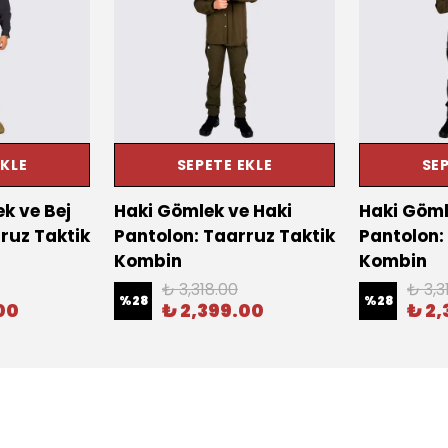
EKLE
SEPETE EKLE
SEP
k ve Bej
Haki Gömlek ve Haki
Haki Göml
ruz Taktik
Pantolon: Taarruz Taktik
Pantolon:
Kombin
Kombin
₺ 3,318.00
₺ 3,3
%
28
%
28
00
₺ 2,399.00
₺ 2,