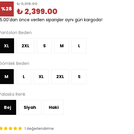
₺ 3,318.00
%
28
₺ 2,399.00
15.00'dan önce verilen siparişler aynı gün kargoda!
Pantolon Beden
XL
2XL
S
M
L
Gömlek Beden
M
L
XL
2XL
S
Palaska Renk
Bej
Siyah
Haki
1 değerlendirme