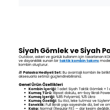
Siyah Gömlek ve Siyah P
Outdoor,
askeri ve günlük kullanım için tasarlanan K
ve dayanıklılık sunan bir
taktik kombin takımı
modeli
kombin oluşturur.
🎁
Palaska Hediyeli Set:
Bu avantajlı kombin ile birli
aksesuarla setinizi güçlendirebilirsiniz.
Genel Ürün Özellikleri
Kombin İçeriği:
1 adet Siyah Taktik Gömlek + 1 
Kumaş Türü:
Ripsat dokulu,
en-boy likralı Powe
Kumaş İçeriği:
%85 Polyamid,
%15 Likra
Kumaş Özelliği:
Su itici,
leke tutmaz ve tüyle
Esneklik:
Full likralı yapı sayesinde diz,
bel ve om
Kalıp:
Normal (Regular Fit) — dar kesim değildir,