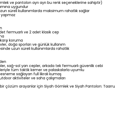
mlek ve pantolon ayrı ayrı bu renk seçeneklerine sahiptir)
nımına uygundur
uzun süreli kullanımlarda maksimum rahatlık sağlar
ı yapmaz
en
et fermuarlı ve 2 adet klasik cep
uma
 karşı koruma
vler, doğa sporları ve günlük kullanım
inde uzun süreli kullanımlarda rahatlık
eden
ler, sağ-sol yan cepler, arkada tek fermuarlı güvenlik cebi
eriyle tüm taktik kemer ve palaskalarla uyumlu
 esneme sağlayan full likralı kumaş
utdoor aktiviteler ve saha çalışmaları
 şık bir çözüm arayanlar için Siyah Gömlek ve Siyah Pantolon: Ta