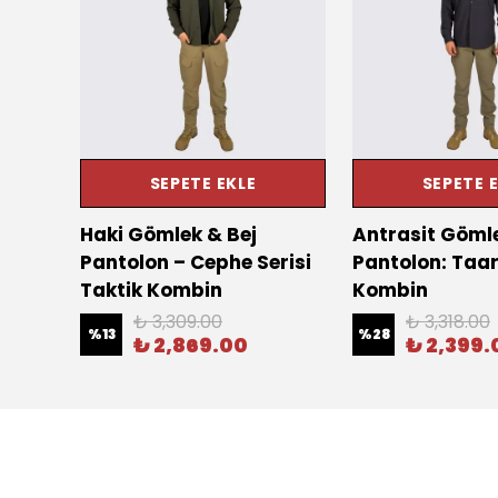
SEPETE EKLE
SEPETE 
h
Haki Gömlek & Bej
Antrasit Gömle
Taktik
Pantolon – Cephe Serisi
Pantolon: Taar
Taktik Kombin
Kombin
₺ 3,309.00
₺ 3,318.00
%
13
%
28
₺ 2,869.00
₺ 2,399.