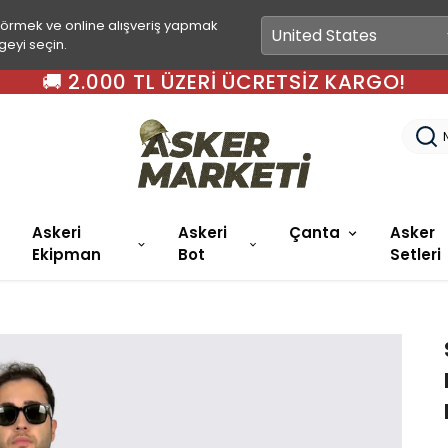
görmek ve online alışveriş yapmak
geyi seçin.
🚚 2.000 TL ÜZERI ÜCRETSIZ KARGO!
Askeri
Askeri
Çanta
Asker
Ekipman
Bot
Setleri