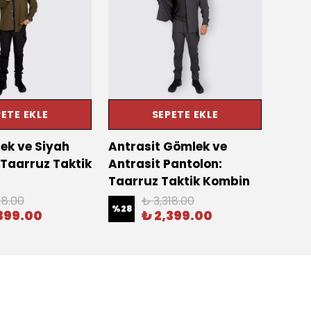
ETE EKLE
SEPETE EKLE
ek ve Siyah
Antrasit Gömlek ve
Haki
 Taarruz Taktik
Antrasit Pantolon:
Panto
Taarruz Taktik Kombin
Takt
18.00
₺ 3,318.00
%
28
%
13
399.00
₺ 2,399.00