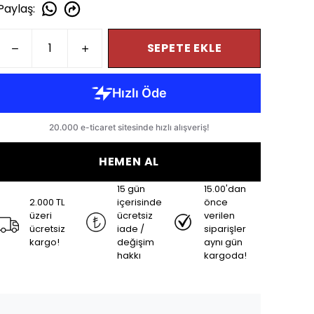
Paylaş
:
SEPETE EKLE
HEMEN AL
15 gün
15.00'dan
2.000 TL
içerisinde
önce
üzeri
ücretsiz
verilen
ücretsiz
iade /
siparişler
kargo!
değişim
aynı gün
hakkı
kargoda!