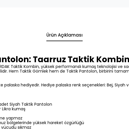
Ürün Açıklaması
antolon: Taarruz Taktik Kombi
ORDAK Taktik Kombin,
yüksek performanslı kumaş teknolojisi ve sa
dir.
Hem Taktik Gömlek hem de Taktik Pantolon,
birbirini tamam
kte palaska hediyedir.
Hediye palaska renk seçenekleri:
Bej,
Siyah v
adet Siyah Taktik Pantolon
r Likra kumaş
nme yapmaz
uz bölgelerinde yüksek hareket özgürlüğü
vücudu sıkmaz